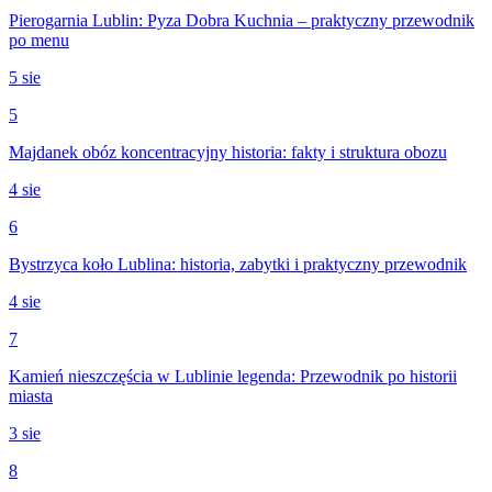
Pierogarnia Lublin: Pyza Dobra Kuchnia – praktyczny przewodnik
po menu
5 sie
5
Majdanek obóz koncentracyjny historia: fakty i struktura obozu
4 sie
6
Bystrzyca koło Lublina: historia, zabytki i praktyczny przewodnik
4 sie
7
Kamień nieszczęścia w Lublinie legenda: Przewodnik po historii
miasta
3 sie
8