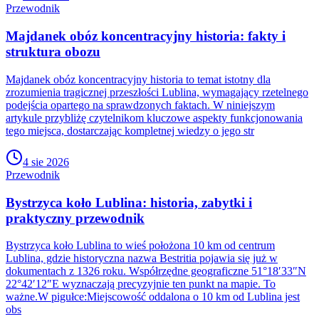
Przewodnik
Majdanek obóz koncentracyjny historia: fakty i
struktura obozu
Majdanek obóz koncentracyjny historia to temat istotny dla
zrozumienia tragicznej przeszłości Lublina, wymagający rzetelnego
podejścia opartego na sprawdzonych faktach. W niniejszym
artykule przybliżę czytelnikom kluczowe aspekty funkcjonowania
tego miejsca, dostarczając kompletnej wiedzy o jego str
4 sie 2026
Przewodnik
Bystrzyca koło Lublina: historia, zabytki i
praktyczny przewodnik
Bystrzyca koło Lublina to wieś położona 10 km od centrum
Lublina, gdzie historyczna nazwa Bestritia pojawia się już w
dokumentach z 1326 roku. Współrzędne geograficzne 51°18′33″N
22°42′12″E wyznaczają precyzyjnie ten punkt na mapie. To
ważne.W pigułce:Miejscowość oddalona o 10 km od Lublina jest
obs