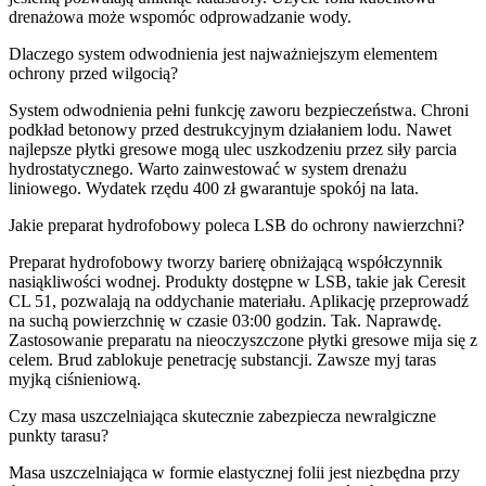
drenażowa może wspomóc odprowadzanie wody.
Dlaczego system odwodnienia jest najważniejszym elementem
ochrony przed wilgocią?
System odwodnienia pełni funkcję zaworu bezpieczeństwa. Chroni
podkład betonowy przed destrukcyjnym działaniem lodu. Nawet
najlepsze płytki gresowe mogą ulec uszkodzeniu przez siły parcia
hydrostatycznego. Warto zainwestować w system drenażu
liniowego. Wydatek rzędu 400 zł gwarantuje spokój na lata.
Jakie preparat hydrofobowy poleca LSB do ochrony nawierzchni?
Preparat hydrofobowy tworzy barierę obniżającą współczynnik
nasiąkliwości wodnej. Produkty dostępne w LSB, takie jak Ceresit
CL 51, pozwalają na oddychanie materiału. Aplikację przeprowadź
na suchą powierzchnię w czasie 03:00 godzin. Tak. Naprawdę.
Zastosowanie preparatu na nieoczyszczone płytki gresowe mija się z
celem. Brud zablokuje penetrację substancji. Zawsze myj taras
myjką ciśnieniową.
Czy masa uszczelniająca skutecznie zabezpiecza newralgiczne
punkty tarasu?
Masa uszczelniająca w formie elastycznej folii jest niezbędna przy