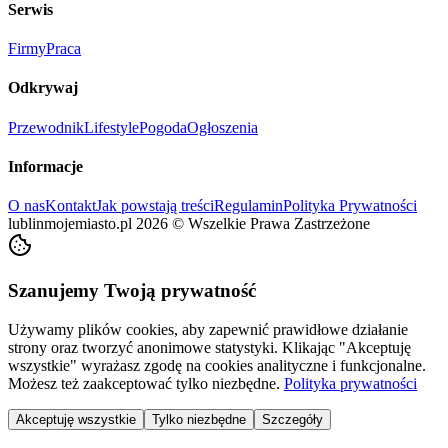
Serwis
Firmy
Praca
Odkrywaj
Przewodnik
Lifestyle
Pogoda
Ogłoszenia
Informacje
O nas
Kontakt
Jak powstają treści
Regulamin
Polityka Prywatności
lublinmojemiasto.pl
2026
©
Wszelkie Prawa Zastrzeżone
Szanujemy Twoją prywatność
Używamy plików cookies, aby zapewnić prawidłowe działanie
strony oraz tworzyć anonimowe statystyki. Klikając "Akceptuję
wszystkie" wyrażasz zgodę na cookies analityczne i funkcjonalne.
Możesz też zaakceptować tylko niezbędne.
Polityka prywatności
Akceptuję wszystkie
Tylko niezbędne
Szczegóły