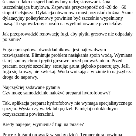
ścianach. Jako ekspert budowlany radzę stosować taśma
uszczelniająca butylowa. Zapewnia przyczepność od -20 do +60
stopni Celsjusza. Dylatacja obwodowa musi pozostać drożna. Sznur
dylatacyjny polietylenowy powinien być szczelnie wypełniony
masą. To sprawdzony sposób na wyeliminowanie przecieków.
Jak przeprowadzić renowację fugi, aby płytki gresowe nie odpadały
po zimie?
Fuga epoksydowa dwuskładnikowa jest najtrwalszym
rozwiązaniem. Eliminuje problem nasiąkania spoin wodą. Wymiana
starej spoiny chroni płytki gresowe przed podważaniem. Przed
pracami oczyść szczeliny, stosując grunt głęboko penetrujący. Jeśli
fuga się kruszy, nie zwlekaj. Woda wnikająca w zimie to najszybsza
droga do naprawy.
Najczęściej zadawane pytania
Czy mogę samodzielnie nałożyć preparat hydrofobowy?
Tak, aplikacja preparat hydrofobowy nie wymaga specjalistycznego
sprzętu. Wystarczy wałek lub pędzel. Pamiętaj o dokładnym
oczyszczeniu powierzchni.
Kiedy najlepiej wymieniać fugi na tarasie?
Prace z fugami prowadź w suchy dzień. Temperatura powinna