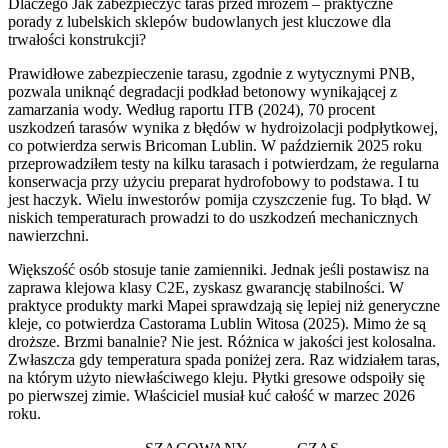
Dlaczego Jak zabezpieczyć taras przed mrozem – praktyczne
porady z lubelskich sklepów budowlanych jest kluczowe dla
trwałości konstrukcji?
Prawidłowe zabezpieczenie tarasu, zgodnie z wytycznymi PNB,
pozwala uniknąć degradacji podkład betonowy wynikającej z
zamarzania wody. Według raportu ITB (2024), 70 procent
uszkodzeń tarasów wynika z błędów w hydroizolacji podpłytkowej,
co potwierdza serwis Bricoman Lublin. W październik 2025 roku
przeprowadziłem testy na kilku tarasach i potwierdzam, że regularna
konserwacja przy użyciu preparat hydrofobowy to podstawa. I tu
jest haczyk. Wielu inwestorów pomija czyszczenie fug. To błąd. W
niskich temperaturach prowadzi to do uszkodzeń mechanicznych
nawierzchni.
Większość osób stosuje tanie zamienniki. Jednak jeśli postawisz na
zaprawa klejowa klasy C2E, zyskasz gwarancję stabilności. W
praktyce produkty marki Mapei sprawdzają się lepiej niż generyczne
kleje, co potwierdza Castorama Lublin Witosa (2025). Mimo że są
droższe. Brzmi banalnie? Nie jest. Różnica w jakości jest kolosalna.
Zwłaszcza gdy temperatura spada poniżej zera. Raz widziałem taras,
na którym użyto niewłaściwego kleju. Płytki gresowe odspoiły się
po pierwszej zimie. Właściciel musiał kuć całość w marzec 2026
roku.