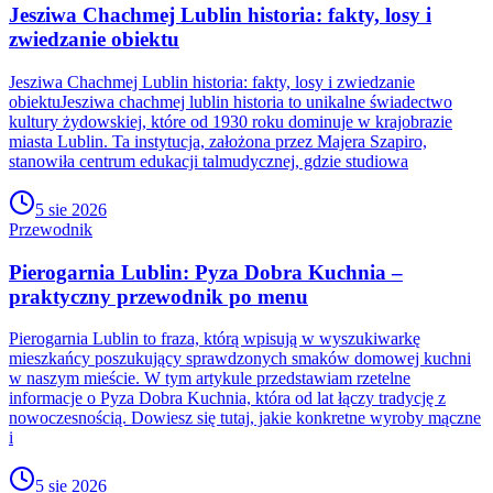
Jesziwa Chachmej Lublin historia: fakty, losy i
zwiedzanie obiektu
Jesziwa Chachmej Lublin historia: fakty, losy i zwiedzanie
obiektuJesziwa chachmej lublin historia to unikalne świadectwo
kultury żydowskiej, które od 1930 roku dominuje w krajobrazie
miasta Lublin. Ta instytucja, założona przez Majera Szapiro,
stanowiła centrum edukacji talmudycznej, gdzie studiowa
5 sie 2026
Przewodnik
Pierogarnia Lublin: Pyza Dobra Kuchnia –
praktyczny przewodnik po menu
Pierogarnia Lublin to fraza, którą wpisują w wyszukiwarkę
mieszkańcy poszukujący sprawdzonych smaków domowej kuchni
w naszym mieście. W tym artykule przedstawiam rzetelne
informacje o Pyza Dobra Kuchnia, która od lat łączy tradycję z
nowoczesnością. Dowiesz się tutaj, jakie konkretne wyroby mączne
i
5 sie 2026