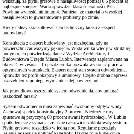
wskazują, że płytki gresowe o nasiąkliwości poniżej 0,5 procent są
najbezpieczniejsze. Warto sprawdzić klasa ścieralności PEI.
Powinna wynosić minimum 4. Pamiętaj, że materiał o wysokiej
nasiąkliwości to gwarantowane problemy po zimie.
Kiedy należy skonsultować stan techniczny tarasu z ekspert
budowlany?
Konsultacja z ekspert budowlany jest niezbędna, gdy na
powierzchni zauważymy pęknięcia. Woda wnika wtedy w strukturę
budynku, co potwierdzają dane z Wydział Architektury i
Budownictwa Urzędu Miasta Lublin. Interwencja zaplanowana na
okres 15 września – 15 października pozwala wykonać prace w
optymalnych warunkach. Ekspert oceni stan system odwodnienia.
Sprawdzi też profil okapowy aluminiowy. Często drobna naprawa
uszczelnień zapobiega wymianie całej nawierzchni.
Jak prawidłowo uszczelnić system odwodnienia, aby uniknąć
uszkodzeń tarasu?
System odwodnienia musi zapewniać swobodny odpływ wody.
Zachowaj spadek konstrukcyjny 2 procent. Niedrożne rury
spustowe są przyczyną 60 procent awarii hydroizolacji. W Lublin
spotkałem się z sytuacją, że liście całkowicie zablokowały system.
Płytki gresowe rozsadziło w jedną noc. Regularne przeglądy
jesienią pozwalają uniknąć katastrofy. Użycie folia kubełkowa