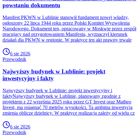
powstaniu dokumentu
Manifest PKWN w Lublinie stanowił fundament nowej władzy,
ogłoszony 22 lipca 1944 roku przez Polski Komitet Wyzwolenia
Narodowego. Dokument ten, opracowany w Moskwie przez zespół
pracujący nad przygotowaniem Manifestu, wyznaczył kierunek
działań dla PKWN w regionie. W praktyce ten akt prawny trwale
6 sie 2026
Przewodnik
Najwyższy budynek w Lublinie: projekt
inwestycyjny i fakty
Najwyższy budynek w Lublinie: projekt inwestycyjny i
faktyNajwyższy budynek w Lublinie, planowany zgodnie z
projektem z 22 września 2025 roku przez GT Invest oraz Matheo
Invest, ma osiągnąć 70 metrów wysokości. Ta ambitna inwestycja
zmienia oblicze dzielnicy. W praktyce realizacja zależy od wielu cz
6 sie 2026
Przewodnik