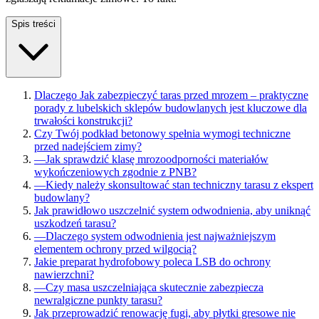
Spis treści
Dlaczego Jak zabezpieczyć taras przed mrozem – praktyczne
porady z lubelskich sklepów budowlanych jest kluczowe dla
trwałości konstrukcji?
Czy Twój podkład betonowy spełnia wymogi techniczne
przed nadejściem zimy?
—
Jak sprawdzić klasę mrozoodporności materiałów
wykończeniowych zgodnie z PNB?
—
Kiedy należy skonsultować stan techniczny tarasu z ekspert
budowlany?
Jak prawidłowo uszczelnić system odwodnienia, aby uniknąć
uszkodzeń tarasu?
—
Dlaczego system odwodnienia jest najważniejszym
elementem ochrony przed wilgocią?
Jakie preparat hydrofobowy poleca LSB do ochrony
nawierzchni?
—
Czy masa uszczelniająca skutecznie zabezpiecza
newralgiczne punkty tarasu?
Jak przeprowadzić renowację fugi, aby płytki gresowe nie