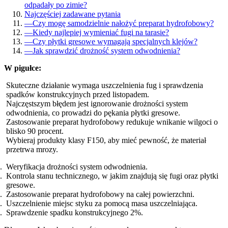
odpadały po zimie?
Najczęściej zadawane pytania
—
Czy mogę samodzielnie nałożyć preparat hydrofobowy?
—
Kiedy najlepiej wymieniać fugi na tarasie?
—
Czy płytki gresowe wymagają specjalnych klejów?
—
Jak sprawdzić drożność system odwodnienia?
W pigułce:
Skuteczne działanie wymaga uszczelnienia fug i sprawdzenia
spadków konstrukcyjnych przed listopadem.
Najczęstszym błędem jest ignorowanie drożności system
odwodnienia, co prowadzi do pękania płytki gresowe.
Zastosowanie preparat hydrofobowy redukuje wnikanie wilgoci o
blisko 90 procent.
Wybieraj produkty klasy F150, aby mieć pewność, że materiał
przetrwa mrozy.
Weryfikacja drożności system odwodnienia.
Kontrola stanu technicznego, w jakim znajdują się fugi oraz płytki
gresowe.
Zastosowanie preparat hydrofobowy na całej powierzchni.
Uszczelnienie miejsc styku za pomocą masa uszczelniająca.
Sprawdzenie spadku konstrukcyjnego 2%.