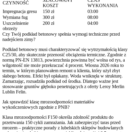
SZACOWANY
CZAS
CZYNNOŚĆ
KOSZT
WYKONANIA
Impregnacja gresu
150 zł
03:00
Wymiana fug
300 zł
08:00
Uszczelnienie
200 zł
04:00
obrzeży
Czy Twój podkład betonowy spełnia wymogi techniczne przed
nadejściem zimy?
Podkład betonowy musi charakteryzować się wytrzymałością klasy
C25/30, aby skutecznie przenosić obciążenia termiczne. Zgodnie z
normą PN-EN 13813, powierzchnia powinna być wolna od rys, a
wilgotność nie może przekraczać 4 procent. Wiosna 2026 roku to
termin, w którym planowałem remont u klienta, który użył zbyt
słabego betonu. Efekt był opłakany. Woda wniknęła w strukturę.
Zamarzając, rozsadziła podkład od środka. Dlatego ważne jest
stosowanie gruntów głęboko penetrujących z oferty Leroy Merlin
Lublin Felin.
Jak sprawdzić klasę mrozoodporności materiałów
wykończeniowych zgodnie z PNB?
Klasa mrozoodporności F150 określa zdolność produktu do
przetrwania 150 cykli zamrażania. Jak zabezpieczyć taras przed
mrozem – praktyczne porady z lubelskich sklepów budowlanych