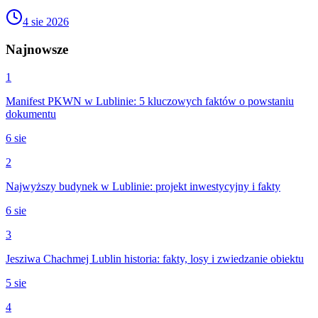
4 sie 2026
Najnowsze
1
Manifest PKWN w Lublinie: 5 kluczowych faktów o powstaniu
dokumentu
6 sie
2
Najwyższy budynek w Lublinie: projekt inwestycyjny i fakty
6 sie
3
Jesziwa Chachmej Lublin historia: fakty, losy i zwiedzanie obiektu
5 sie
4