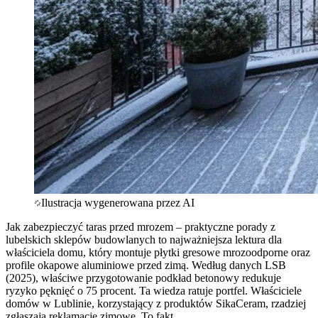
Ilustracja wygenerowana przez AI
Jak zabezpieczyć taras przed mrozem – praktyczne porady z
lubelskich sklepów budowlanych to najważniejsza lektura dla
właściciela domu, który montuje płytki gresowe mrozoodporne oraz
profile okapowe aluminiowe przed zimą. Według danych LSB
(2025), właściwe przygotowanie podkład betonowy redukuje
ryzyko pęknięć o 75 procent. Ta wiedza ratuje portfel. Właściciele
domów w Lublinie, korzystający z produktów SikaCeram, rzadziej
zgłaszają reklamacje zimowe. To fakt.