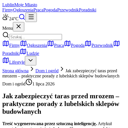
Lublin
Moje Miasto
Firmy
Ogłoszenia
Praca
Pogoda
Przewodnik
Poradniki
24
°C
Menu
Firmy
Ogłoszenia
Praca
Pogoda
Przewodnik
Poradniki
Ludzie
Lifestyle
Strona główna
Dom i ogród
Jak zabezpieczyć taras przed
mrozem – praktyczne porady z lubelskich sklepów budowlanych
Dom i ogród
1 lipca 2026
Jak zabezpieczyć taras przed mrozem –
praktyczne porady z lubelskich sklepów
budowlanych
Treść wygenerowana przez sztuczną inteligencję.
Artykuł