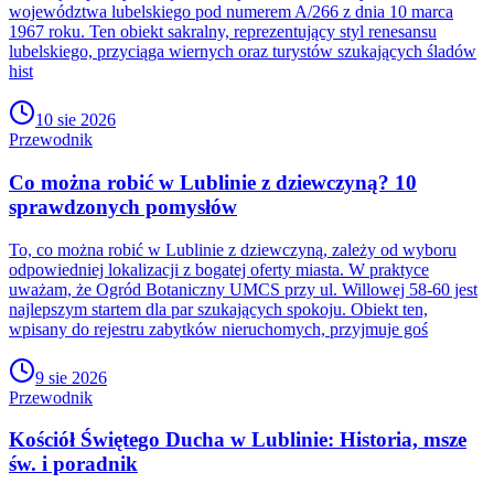
województwa lubelskiego pod numerem A/266 z dnia 10 marca
1967 roku. Ten obiekt sakralny, reprezentujący styl renesansu
lubelskiego, przyciąga wiernych oraz turystów szukających śladów
hist
10 sie 2026
Przewodnik
Co można robić w Lublinie z dziewczyną? 10
sprawdzonych pomysłów
To, co można robić w Lublinie z dziewczyną, zależy od wyboru
odpowiedniej lokalizacji z bogatej oferty miasta. W praktyce
uważam, że Ogród Botaniczny UMCS przy ul. Willowej 58-60 jest
najlepszym startem dla par szukających spokoju. Obiekt ten,
wpisany do rejestru zabytków nieruchomych, przyjmuje goś
9 sie 2026
Przewodnik
Kościół Świętego Ducha w Lublinie: Historia, msze
św. i poradnik