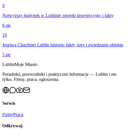
9
Najwyższy budynek w Lublinie: projekt inwestycyjny i fakty
6 sie
10
Jesziwa Chachmej Lublin historia: fakty, losy i zwiedzanie obiektu
5 sie
Lublin
Moje Miasto
Poradniki, przewodniki i praktyczne informacje — Lublin i nie
tylko. Firmy, praca, ogłoszenia.
Serwis
Firmy
Praca
Odkrywaj