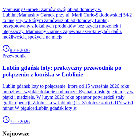
Mamusiny Garnek: Zamów swój obiad domowy w
LublinieMamusiny Garnek przy ul. Marii Curie-Skłodowskiej 54/2
to miejsce, w którym zamówisz obiad domowy Lublin,
przygotowany z lokalnych produktów bez użycia mrożonek i
ulepszaczy. Mamusiny Garnek zapewnia szeroki wybór dań z
możliwością spożycia na miejs
8 sie 2026
Przewodnik
Lublin gdańsk loty: praktyczny przewodnik po
połączeniu z lotniska w Lublinie
Lublin gdańsk loty to połączenie, które od 15 września 2026 roku
umożliwia szybkie dotarcie nad morze. Ryanair obsługuje te rejsy w
piątki i niedziele. W lutym 2026 roku operator potwierdził stały
grafik operacji. Z lotniska w lublinie (LUZ) dotrzesz do GDN w 60
minut.W pigułce:Lublin gdańsk loty st
7 sie 2026
Najnowsze