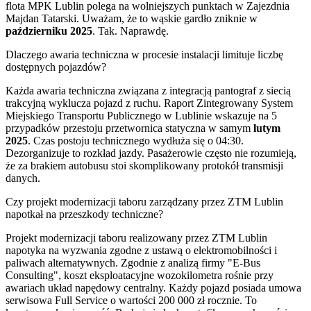
flota MPK Lublin polega na wolniejszych punktach w Zajezdnia
Majdan Tatarski. Uważam, że to wąskie gardło zniknie w
październiku 2025
. Tak. Naprawdę.
Dlaczego awaria techniczna w procesie instalacji limituje liczbę
dostępnych pojazdów?
Każda awaria techniczna związana z integracją pantograf z siecią
trakcyjną wyklucza pojazd z ruchu. Raport Zintegrowany System
Miejskiego Transportu Publicznego w Lublinie wskazuje na 5
przypadków przestoju przetwornica statyczna w samym
lutym
2025
. Czas postoju technicznego wydłuża się o 04:30.
Dezorganizuje to rozkład jazdy. Pasażerowie często nie rozumieją,
że za brakiem autobusu stoi skomplikowany protokół transmisji
danych.
Czy projekt modernizacji taboru zarządzany przez ZTM Lublin
napotkał na przeszkody techniczne?
Projekt modernizacji taboru realizowany przez ZTM Lublin
napotyka na wyzwania zgodne z ustawą o elektromobilności i
paliwach alternatywnych. Zgodnie z analizą firmy "E-Bus
Consulting", koszt eksploatacyjne wozokilometra rośnie przy
awariach układ napędowy centralny. Każdy pojazd posiada umowa
serwisowa Full Service o wartości 200 000 zł rocznie. To