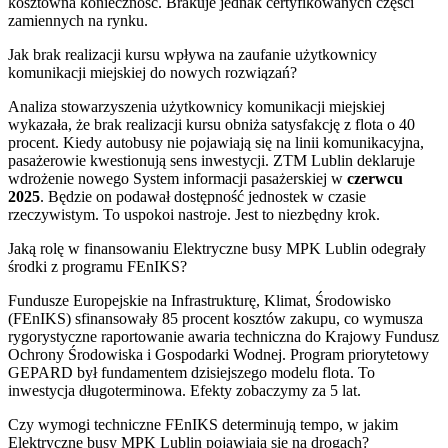
kosztowna konieczność. Brakuje jednak certyfikowanych części
zamiennych na rynku.
Jak brak realizacji kursu wpływa na zaufanie użytkownicy
komunikacji miejskiej do nowych rozwiązań?
Analiza stowarzyszenia użytkownicy komunikacji miejskiej
wykazała, że brak realizacji kursu obniża satysfakcję z flota o 40
procent. Kiedy autobusy nie pojawiają się na linii komunikacyjna,
pasażerowie kwestionują sens inwestycji. ZTM Lublin deklaruje
wdrożenie nowego System informacji pasażerskiej w
czerwcu
2025
. Będzie on podawał dostępność jednostek w czasie
rzeczywistym. To uspokoi nastroje. Jest to niezbędny krok.
Jaką rolę w finansowaniu Elektryczne busy MPK Lublin odegrały
środki z programu FEnIKS?
Fundusze Europejskie na Infrastrukturę, Klimat, Środowisko
(FEnIKS) sfinansowały 85 procent kosztów zakupu, co wymusza
rygorystyczne raportowanie awaria techniczna do Krajowy Fundusz
Ochrony Środowiska i Gospodarki Wodnej. Program priorytetowy
GEPARD był fundamentem dzisiejszego modelu flota. To
inwestycja długoterminowa. Efekty zobaczymy za 5 lat.
Czy wymogi techniczne FEnIKS determinują tempo, w jakim
Elektryczne busy MPK Lublin pojawiają się na drogach?