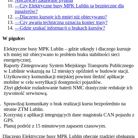
Najczęściej zadawane pytania
—
Czy Elektryczne busy MPK Lublin są bezpieczne dla
pasażerów?
—
Dlaczego kursuje ich mniej niż obiecywano?
—
Czy awaria techniczna oznacza koniec trasy?
—
Gdzie szukać informacji o brakach kursów?
W pigułce:
Elektryczne busy MPK Lublin – gdzie utknęły i dlaczego kursuje
ich mniej niż obiecywano to problem braku stabilności sieci
energetycznej.
Raporty Zintegrowany System Miejskiego Transportu Publicznego
w Lublinie wskazują na 12 miesięcy opóźnień w budowie stacji.
Użytkownicy komunikacji miejskiej powinni śledzić aplikacje
mobilne w celu weryfikacji dostępności pojazdów.
Zbyt głębokie rozładowanie baterii NMC drastycznie redukuje ich
żywotność serwisową.
Sprawdzaj komunikaty o brak realizacji kursu bezpośrednio na
stronie ZTM Lublin.
Korzystaj z aplikacji integrujących dane magistrala CAN pojazdu z
GPS.
Planuj podróż z 15 minutowym zapasem czasowym.
Dlaczego Elektryczne busy MPK Lublin obecnie rzadziej obsługują