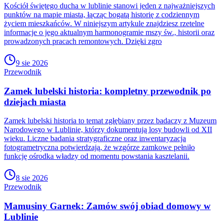
Kościół świętego ducha w lublinie stanowi jeden z najważniejszych
punktów na mapie miasta, łącząc bogatą historię z codziennym
życiem mieszkańców. W niniejszym artykule znajdziesz rzetelne
informacje o jego aktualnym harmonogramie mszy św., historii oraz
prowadzonych pracach remontowych. Dzięki zgro
9 sie 2026
Przewodnik
Zamek lubelski historia: kompletny przewodnik po
dziejach miasta
Zamek lubelski historia to temat zgłębiany przez badaczy z Muzeum
Narodowego w Lublinie, którzy dokumentują losy budowli od XII
wieku. Liczne badania stratygraficzne oraz inwentaryzacja
fotogrametryczna potwierdzają, że wzgórze zamkowe pełniło
funkcję ośrodka władzy od momentu powstania kasztelanii.
8 sie 2026
Przewodnik
Mamusiny Garnek: Zamów swój obiad domowy w
Lublinie