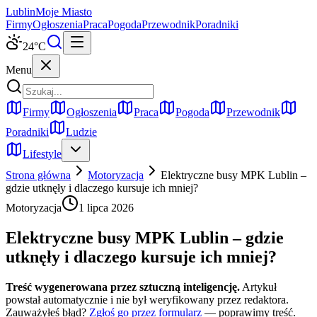
Lublin
Moje Miasto
Firmy
Ogłoszenia
Praca
Pogoda
Przewodnik
Poradniki
24
°C
Menu
Firmy
Ogłoszenia
Praca
Pogoda
Przewodnik
Poradniki
Ludzie
Lifestyle
Strona główna
Motoryzacja
Elektryczne busy MPK Lublin –
gdzie utknęły i dlaczego kursuje ich mniej?
Motoryzacja
1 lipca 2026
Elektryczne busy MPK Lublin – gdzie
utknęły i dlaczego kursuje ich mniej?
Treść wygenerowana przez sztuczną inteligencję.
Artykuł
powstał automatycznie i nie był weryfikowany przez redaktora.
Zauważyłeś błąd?
Zgłoś go przez formularz
— poprawimy treść.