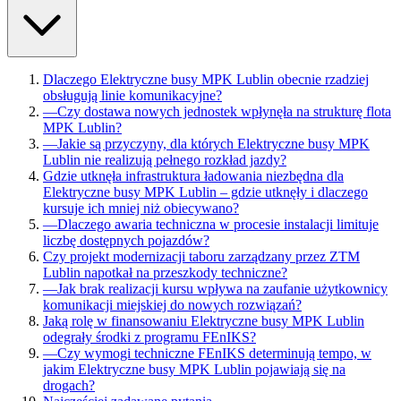
Dlaczego Elektryczne busy MPK Lublin obecnie rzadziej
obsługują linie komunikacyjne?
—
Czy dostawa nowych jednostek wpłynęła na strukturę flota
MPK Lublin?
—
Jakie są przyczyny, dla których Elektryczne busy MPK
Lublin nie realizują pełnego rozkład jazdy?
Gdzie utknęła infrastruktura ładowania niezbędna dla
Elektryczne busy MPK Lublin – gdzie utknęły i dlaczego
kursuje ich mniej niż obiecywano?
—
Dlaczego awaria techniczna w procesie instalacji limituje
liczbę dostępnych pojazdów?
Czy projekt modernizacji taboru zarządzany przez ZTM
Lublin napotkał na przeszkody techniczne?
—
Jak brak realizacji kursu wpływa na zaufanie użytkownicy
komunikacji miejskiej do nowych rozwiązań?
Jaką rolę w finansowaniu Elektryczne busy MPK Lublin
odegrały środki z programu FEnIKS?
—
Czy wymogi techniczne FEnIKS determinują tempo, w
jakim Elektryczne busy MPK Lublin pojawiają się na
drogach?