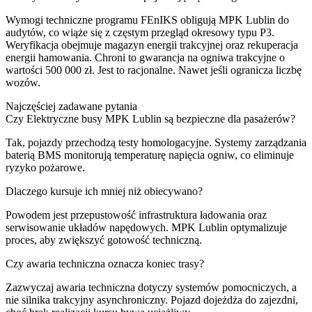
Wymogi techniczne programu FEnIKS obligują MPK Lublin do
audytów, co wiąże się z częstym przegląd okresowy typu P3.
Weryfikacja obejmuje magazyn energii trakcyjnej oraz rekuperacja
energii hamowania. Chroni to gwarancja na ogniwa trakcyjne o
wartości 500 000 zł. Jest to racjonalne. Nawet jeśli ogranicza liczbę
wozów.
Najczęściej zadawane pytania
Czy Elektryczne busy MPK Lublin są bezpieczne dla pasażerów?
Tak, pojazdy przechodzą testy homologacyjne. Systemy zarządzania
baterią BMS monitorują temperaturę napięcia ogniw, co eliminuje
ryzyko pożarowe.
Dlaczego kursuje ich mniej niż obiecywano?
Powodem jest przepustowość infrastruktura ładowania oraz
serwisowanie układów napędowych. MPK Lublin optymalizuje
proces, aby zwiększyć gotowość techniczną.
Czy awaria techniczna oznacza koniec trasy?
Zazwyczaj awaria techniczna dotyczy systemów pomocniczych, a
nie silnika trakcyjny asynchroniczny. Pojazd dojeżdża do zajezdni,