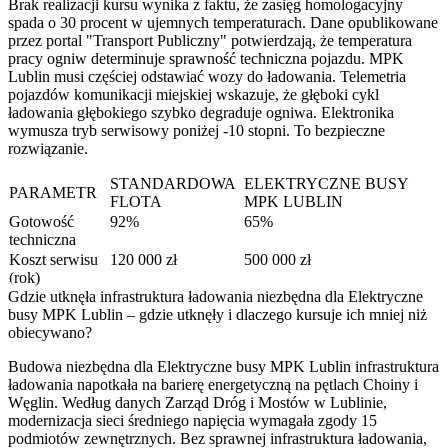
Brak realizacji kursu wynika z faktu, że zasięg homologacyjny
spada o 30 procent w ujemnych temperaturach. Dane opublikowane
przez portal "Transport Publiczny" potwierdzają, że temperatura
pracy ogniw determinuje sprawność techniczna pojazdu. MPK
Lublin musi częściej odstawiać wozy do ładowania. Telemetria
pojazdów komunikacji miejskiej wskazuje, że głęboki cykl
ładowania głębokiego szybko degraduje ogniwa. Elektronika
wymusza tryb serwisowy poniżej -10 stopni. To bezpieczne
rozwiązanie.
STANDARDOWA
ELEKTRYCZNE BUSY
PARAMETR
FLOTA
MPK LUBLIN
Gotowość
92%
65%
techniczna
Koszt serwisu
120 000 zł
500 000 zł
(rok)
Gdzie utknęła infrastruktura ładowania niezbędna dla Elektryczne
busy MPK Lublin – gdzie utknęły i dlaczego kursuje ich mniej niż
obiecywano?
Budowa niezbędna dla Elektryczne busy MPK Lublin infrastruktura
ładowania napotkała na barierę energetyczną na pętlach Choiny i
Węglin. Według danych Zarząd Dróg i Mostów w Lublinie,
modernizacja sieci średniego napięcia wymagała zgody 15
podmiotów zewnętrznych. Bez sprawnej infrastruktura ładowania,