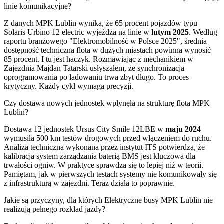
linie komunikacyjne?
Z danych MPK Lublin wynika, że 65 procent pojazdów typu
Solaris Urbino 12 electric wyjeżdża na linie w
lutym 2025
. Według
raportu branżowego "Elektromobilność w Polsce 2025", średnia
dostępność techniczna flota w dużych miastach powinna wynosić
85 procent. I tu jest haczyk. Rozmawiając z mechanikiem w
Zajezdnia Majdan Tatarski usłyszałem, że synchronizacja
oprogramowania po ładowaniu trwa zbyt długo. To proces
krytyczny. Każdy cykl wymaga precyzji.
Czy dostawa nowych jednostek wpłynęła na strukturę flota MPK
Lublin?
Dostawa 12 jednostek Ursus City Smile 12LBE w
maju 2024
wymusiła 500 km testów drogowych przed włączeniem do ruchu.
Analiza techniczna wykonana przez instytut ITS potwierdza, że
kalibracja system zarządzania baterią BMS jest kluczowa dla
trwałości ogniw. W praktyce sprawdza się to lepiej niż w teorii.
Pamiętam, jak w pierwszych testach systemy nie komunikowały się
z infrastrukturą w zajezdni. Teraz działa to poprawnie.
Jakie są przyczyny, dla których Elektryczne busy MPK Lublin nie
realizują pełnego rozkład jazdy?