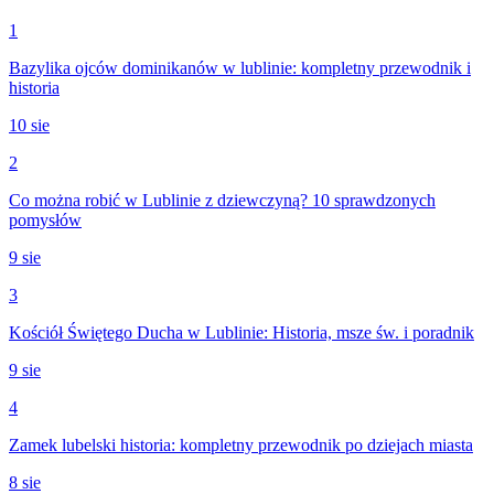
1
Bazylika ojców dominikanów w lublinie: kompletny przewodnik i
historia
10 sie
2
Co można robić w Lublinie z dziewczyną? 10 sprawdzonych
pomysłów
9 sie
3
Kościół Świętego Ducha w Lublinie: Historia, msze św. i poradnik
9 sie
4
Zamek lubelski historia: kompletny przewodnik po dziejach miasta
8 sie