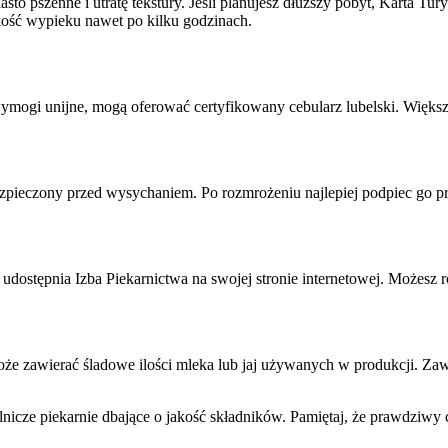
sto pszenne i utratę tekstury. Jeśli planujesz dłuższy pobyt, Karta Tu
kość wypieku nawet po kilku godzinach.
ają wymogi unijne, mogą oferować certyfikowany cebularz lubelski. Wię
bezpieczony przed wysychaniem. Po rozmrożeniu najlepiej podpiec go p
 udostępnia Izba Piekarnictwa na swojej stronie internetowej. Możesz 
że zawierać śladowe ilości mleka lub jaj używanych w produkcji. Zawsze
icze piekarnie dbające o jakość składników. Pamiętaj, że prawdziwy ce