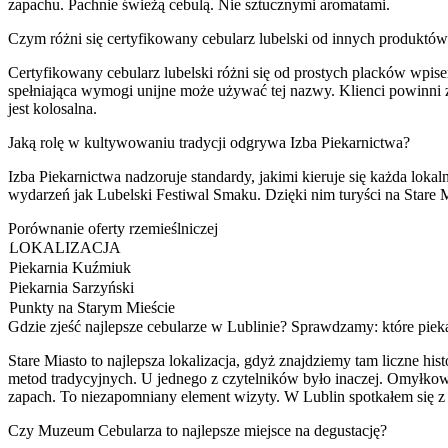
zapachu. Pachnie świeżą cebulą. Nie sztucznymi aromatami.
Czym różni się certyfikowany cebularz lubelski od innych produktó
Certyfikowany cebularz lubelski różni się od prostych placków wpi
spełniająca wymogi unijne może używać tej nazwy. Klienci powinni 
jest kolosalna.
Jaką rolę w kultywowaniu tradycji odgrywa Izba Piekarnictwa?
Izba Piekarnictwa nadzoruje standardy, jakimi kieruje się każda loka
wydarzeń jak Lubelski Festiwal Smaku. Dzięki nim turyści na Stare M
Porównanie oferty rzemieślniczej
LOKALIZACJA
Piekarnia Kuźmiuk
Piekarnia Sarzyński
Punkty na Starym Mieście
Gdzie zjeść najlepsze cebularze w Lublinie? Sprawdzamy: które piek
Stare Miasto to najlepsza lokalizacja, gdyż znajdziemy tam liczne h
metod tradycyjnych. U jednego z czytelników było inaczej. Omyłkowo
zapach. To niezapomniany element wizyty. W Lublin spotkałem się z 
Czy Muzeum Cebularza to najlepsze miejsce na degustację?