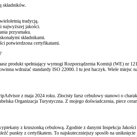
ą składników.
ieloletnią tradycją.
 najwyższej jakości.
ania przysmaku.
oskonałymi składnikami.
ci potwierdzona certyfikatami.
?
ymasz produkt spełniający wymogi Rozporządzenia Komisji (WE) nr 121
powinna wdrażać standardy ISO 22000. I tu jest haczyk. Wiele miejsc 
TripAdvisor z maja 2024 roku. Złocisty farsz cebulowy stanowi o chara
belska Organizacja Turystyczna. Z mojego doświadczenia, piece cerami
st wypiekany z kruszonką cebulową. Zgodnie z danymi Inspekcja Jako
aleźć punkty z certyfikatem. To najskuteczniejszy sposób na uniknię