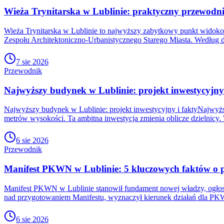
Wieża Trynitarska w Lublinie: praktyczny przewodni
Wieża Trynitarska w Lublinie to najwyższy zabytkowy punkt widoko
Zespołu Architektoniczno-Urbanistycznego Starego Miasta. Według 
7 sie 2026
Przewodnik
Najwyższy budynek w Lublinie: projekt inwestycyjny 
Najwyższy budynek w Lublinie: projekt inwestycyjny i faktyNajwyżs
metrów wysokości. Ta ambitna inwestycja zmienia oblicze dzielnicy. 
6 sie 2026
Przewodnik
Manifest PKWN w Lublinie: 5 kluczowych faktów o
Manifest PKWN w Lublinie stanowił fundament nowej władzy, ogłos
nad przygotowaniem Manifestu, wyznaczył kierunek działań dla PKW
6 sie 2026