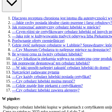
Dlaczego receptura chroniona jest istotna dla autentyczności w
—
Jakie cechy posiada idealne ciasto pszenne i farsz cebulowy?
Jak rozpoznać autentyczny cebularz lubelski w mieście?
—
Czym różni się certyfikowany cebularz lubelski od innych 
—
Jaką rolę w kultywowaniu tradycji odgrywa Izba Piekarnict
Porównanie oferty rzemieślniczej
Gdzie zjeść najlepsze cebularze w Lublinie? Sprawdzamy: któr
—
Czy Muzeum Cebularza to najlepsze miejsce na degustację?
Ile wynosi cena za świeży cebularz lubelski?
—
Czy lokalizacja piekarnia wpływa na ostateczną cenę produk
Jak poprawnie degustować ten cebularz lubelski?
—
W jaki sposób najlepiej zakupić cebularz lubelski do domu?
Najczęściej zadawane pytania
—
Czy każdy cebularz lubelski posiada certyfikat?
—
Czy cebularz lubelski można mrozić?
—
Gdzie znajdę listę piekarni z certyfikatem?
—
Czy cebularz lubelski zawiera alergeny?
W pigułce:
Najlepszy cebularz lubelski kupisz w piekarniach z certyfikatem uni
Cena za sztukę w 2025 roku wynosi od 4 zł do 7 zł.