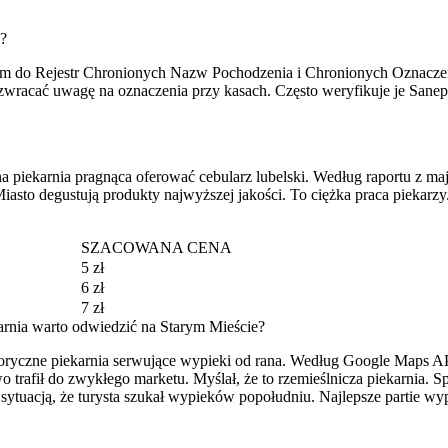
w?
sem do Rejestr Chronionych Nazw Pochodzenia i Chronionych Oznaczeń
zwracać uwagę na oznaczenia przy kasach. Często weryfikuje je Sanep
lna piekarnia pragnąca oferować cebularz lubelski. Według raportu z m
iasto degustują produkty najwyższej jakości. To ciężka praca piekarzy
SZACOWANA CENA
5 zł
6 zł
7 zł
arnia warto odwiedzić na Starym Mieście?
istoryczne piekarnia serwujące wypieki od rana. Według Google Maps AP
 trafił do zwykłego marketu. Myślał, że to rzemieślnicza piekarnia.
sytuacją, że turysta szukał wypieków popołudniu. Najlepsze partie wy