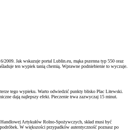
6/2009. Jak wskazuje portal Lublin.eu, mąka pszenna typ 550 oraz
naśladuje ten wypiek tanią chemią. Wprawne podniebienie to wyczuje.
kterze tego wypieku. Warto odwiedzić punkty blisko Plac Litewski.
czne dają najlepszy efekt. Pieczenie trwa zazwyczaj 15 minut.
ści Handlowej Artykułów Rolno-Spożywczych, skład musi być
cie podróbek. W większości przypadków autentyczność poznasz po