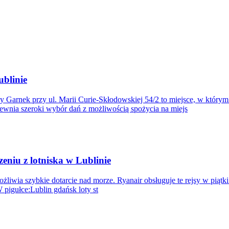
blinie
rnek przy ul. Marii Curie-Skłodowskiej 54/2 to miejsce, w którym
wnia szeroki wybór dań z możliwością spożycia na miejs
eniu z lotniska w Lublinie
liwia szybkie dotarcie nad morze. Ryanair obsługuje te rejsy w piątki 
 pigułce:Lublin gdańsk loty st