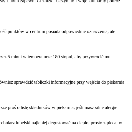
rysty Lublin zapewni Ci zniżki. Uczyni to Twoje kulinarny podróż
kszość punktów w centrum posiada odpowiednie oznaczenia, ale
rzez 5 minut w temperaturze 180 stopni, aby przywrócić mu
również sprawdzić tabliczki informacyjne przy wejściu do piekarnia
 proś o listę składników w piekarnia, jeśli masz silne alergie
bularz lubelski najlepiej degustować na ciepło, prosto z pieca, w