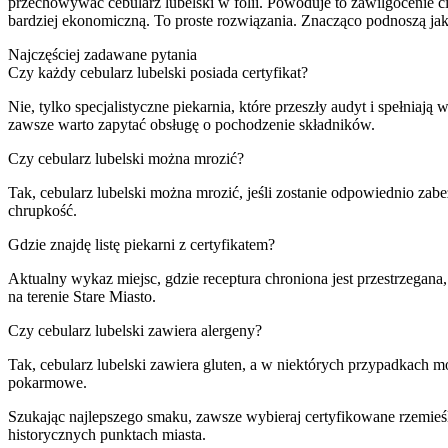
przechowywać cebularz lubelski w folii. Powoduje to zawilgocenie cia
bardziej ekonomiczną. To proste rozwiązania. Znacząco podnoszą ja
Najczęściej zadawane pytania
Czy każdy cebularz lubelski posiada certyfikat?
Nie, tylko specjalistyczne piekarnia, które przeszły audyt i spełni
zawsze warto zapytać obsługę o pochodzenie składników.
Czy cebularz lubelski można mrozić?
Tak, cebularz lubelski można mrozić, jeśli zostanie odpowiednio za
chrupkość.
Gdzie znajdę listę piekarni z certyfikatem?
Aktualny wykaz miejsc, gdzie receptura chroniona jest przestrzegana,
na terenie Stare Miasto.
Czy cebularz lubelski zawiera alergeny?
Tak, cebularz lubelski zawiera gluten, a w niektórych przypadkach mo
pokarmowe.
Szukając najlepszego smaku, zawsze wybieraj certyfikowane rzemieśln
historycznych punktach miasta.