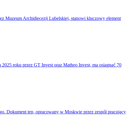
ez Muzeum Archidiecezji Lubelskiej, stanowi kluczowy element
 2025 roku przez GT Invest oraz Matheo Invest, ma osiągnąć 70
go. Dokument ten, opracowany w Moskwie przez zespół pracujący