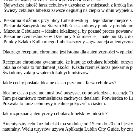
Najwyższą jakość farsz cebulowy uzyskasz w miejscach z krótką list
Świeży cebularz lubelski zawsze degustuj na ciepło w dniu wypieku.
Piekarnia Kuźmiuk przy ulicy Lubartowskiej – legendarne miejsce z w
Piekarnia Sarzyński na Starym Mieście – kultowy punkt z produktami
Muzeum Cebularza – idealna lokalizacja, by poznać proces powstaw
Piekarnie rzemieślnicze w Dzielnicy Śródmieście – małe punkty z d
Punkty Szlaku Kulinarnego Lubelszczyzny – gwarancja autentycznoś
Dlaczego receptura chroniona jest istotna dla autentyczności wypieku
Receptura chroniona gwarantuje, że kupując cebularz lubelski, otrz
lokalna cebula to fundament jakości. Każda rzemieślnicza piekarnia 
Świadomy zakup wspiera lokalnych mistrzów.
Jakie cechy posiada idealne ciasto pszenne i farsz cebulowy?
Idealne ciasto pszenne musi być puszyste, co potwierdzają recenzje 
Tam piekarnictwo rzemieślnicze zachwyca detalami. Potwierdza to Lu
Pozwala to farsz cebulowy idealnie połączyć z ciastem.
Jak rozpoznać autentyczny cebularz lubelski w mieście?
Autentyczny cebularz lubelski ma średnicę od 15 cm do 20 cm i je
naturalny. Wielu turystów używa Aplikacja Lublin City Guide, by zn