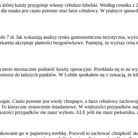
której każdy przygotuje własny cebularz lubelski. Według cennika z 20
dla smaku jest ciasto pszenne oraz farsz cebulowy. W praktyce sprawdza
 do 7 zł. Jak wskazują analizy rynku gastronomiczna turystyczna, wyż
iekarnia akceptuje płatności bezgotówkowe. Pamiętaj, że wyższa cena 
sta może nieznacznie podnieść koszty operacyjne. Przekłada się to na 
otrzesz do tańszych punktów. W Lublin spotkałem się z sytuacją, że kil
akupie. Ciasto pszenne jest wtedy chrupiące, a farsz cebulowy zachowu
. To klasyczne zestawienie śniadaniowe. W większości przypadków najl
ększości przypadków nie masz wyboru. ALE jeśli nie masz piekarnika, z
akowanie go w papierową torebkę. Pozwoli to zachować chrupkość sk