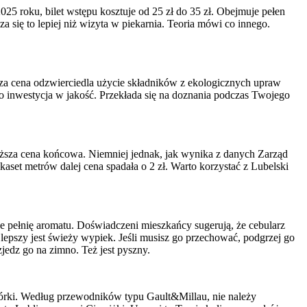
25 roku, bilet wstępu kosztuje od 25 zł do 35 zł. Obejmuje pełen
 się to lepiej niż wizyta w piekarnia. Teoria mówi co innego.
sza cena odzwierciedla użycie składników z ekologicznych upraw
to inwestycja w jakość. Przekłada się na doznania podczas Twojego
wyższa cena końcowa. Niemniej jednak, jak wynika z danych Zarząd
kaset metrów dalej cena spadała o 2 zł. Warto korzystać z Lubelski
je pełnię aromatu. Doświadczeni mieszkańcy sugerują, że cebularz
epszy jest świeży wypiek. Jeśli musisz go przechować, podgrzej go
jedz go na zimno. Też jest pyszny.
órki. Według przewodników typu Gault&Millau, nie należy