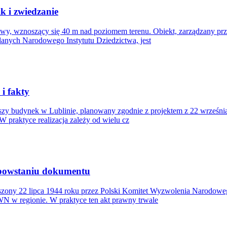
k i zwiedzanie
wy, wznoszący się 40 m nad poziomem terenu. Obiekt, zarządzany prz
danych Narodowego Instytutu Dziedzictwa, jest
i fakty
zy budynek w Lublinie, planowany zgodnie z projektem z 22 września
W praktyce realizacja zależy od wielu cz
 powstaniu dokumentu
zony 22 lipca 1944 roku przez Polski Komitet Wyzwolenia Narodowe
N w regionie. W praktyce ten akt prawny trwale