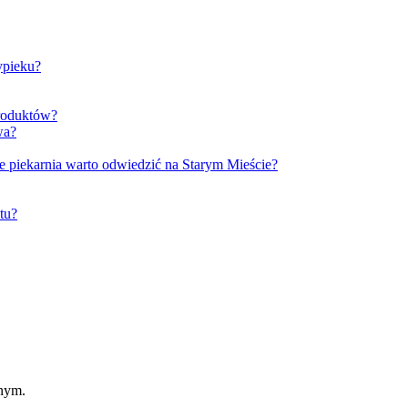
ypieku?
produktów?
wa?
e piekarnia warto odwiedzić na Starym Mieście?
tu?
jnym.