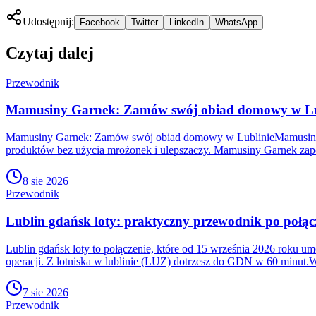
Udostępnij:
Facebook
Twitter
LinkedIn
WhatsApp
Czytaj dalej
Przewodnik
Mamusiny Garnek: Zamów swój obiad domowy w Lu
Mamusiny Garnek: Zamów swój obiad domowy w LublinieMamusiny Ga
produktów bez użycia mrożonek i ulepszaczy. Mamusiny Garnek zape
8 sie 2026
Przewodnik
Lublin gdańsk loty: praktyczny przewodnik po połącz
Lublin gdańsk loty to połączenie, które od 15 września 2026 roku umoż
operacji. Z lotniska w lublinie (LUZ) dotrzesz do GDN w 60 minut.W
7 sie 2026
Przewodnik