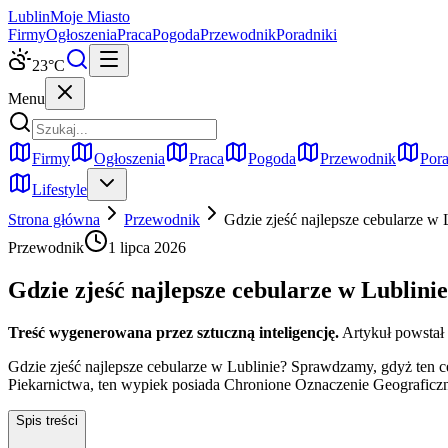
Lublin
Moje Miasto
Firmy
Ogłoszenia
Praca
Pogoda
Przewodnik
Poradniki
23
°C
Menu
Firmy
Ogłoszenia
Praca
Pogoda
Przewodnik
Pora
Lifestyle
Strona główna
Przewodnik
Gdzie zjeść najlepsze cebularze w
Przewodnik
1 lipca 2026
Gdzie zjeść najlepsze cebularze w Lublin
Treść wygenerowana przez sztuczną inteligencję.
Artykuł powstał
Gdzie zjeść najlepsze cebularze w Lublinie? Sprawdzamy, gdyż ten c
Piekarnictwa, ten wypiek posiada Chronione Oznaczenie Geograficzn
Spis treści