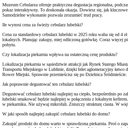
Muzeum Cebularza oferuje praktyczna degustacja regionalna, podczas 
pokaz interaktywny. To doskonała okazja. Dowiesz się, jak kluczowe 
Samodzielne wykonanie pozwala zrozumieć trud pracy.
Ile wynosi cena za świeży cebularz lubelski?
Cena za standardowy cebularz lubelski w 2025 roku waha się od 4 zł
lokalnych. Planując zakupy, miej odliczoną gotówkę. Coraz więcej p
pobytu.
Czy lokalizacja piekarnia wpływa na ostateczną cenę produktu?
Lokalizacja piekarnia w sąsiedztwie atrakcji jak Rynek Starego Mia
Transportu Miejskiego w Lublinie, dzięki bilet aglomeracyjny łatwo d
Rower Miejski. Sprawnie przemieścisz się po Dzielnica Śródmieście.
Jak poprawnie degustować ten cebularz lubelski?
Degustować cebularz lubelski najlepiej na ciepło, bezpośrednio po z
lubelski smakować będzie najlepiej w połączeniu z lokalnym kefirem
w piekarniku. Nie używaj mikrofali. Zniszczy strukturę ciasta. W wi
W jaki sposób najlepiej zakupić cebularz lubelski do domu?
Zakupić produkt do domu warto w sprawdzona piekarnia. Proś o zap