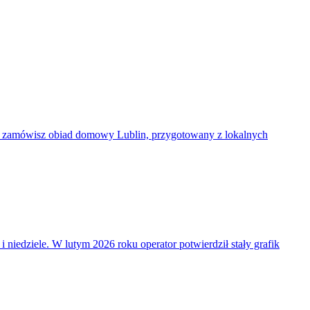
 zamówisz obiad domowy Lublin, przygotowany z lokalnych
i niedziele. W lutym 2026 roku operator potwierdził stały grafik