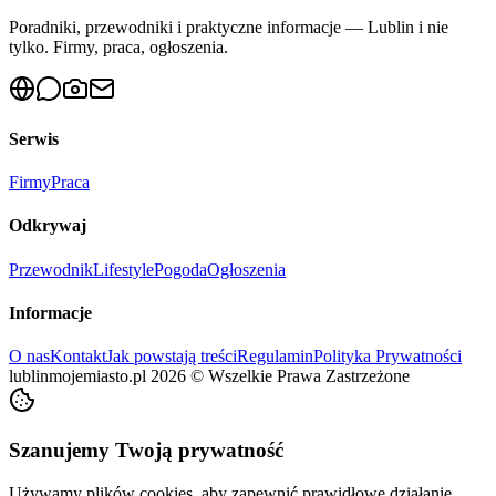
Poradniki, przewodniki i praktyczne informacje — Lublin i nie
tylko. Firmy, praca, ogłoszenia.
Serwis
Firmy
Praca
Odkrywaj
Przewodnik
Lifestyle
Pogoda
Ogłoszenia
Informacje
O nas
Kontakt
Jak powstają treści
Regulamin
Polityka Prywatności
lublinmojemiasto.pl
2026
©
Wszelkie Prawa Zastrzeżone
Szanujemy Twoją prywatność
Używamy plików cookies, aby zapewnić prawidłowe działanie