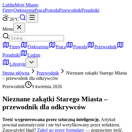
Lublin
Moje Miasto
Firmy
Ogłoszenia
Praca
Pogoda
Przewodnik
Poradniki
26
°C
Menu
Firmy
Ogłoszenia
Praca
Pogoda
Przewodnik
Poradniki
Ludzie
Lifestyle
Strona główna
Przewodnik
Nieznane zakątki Starego Miasta
– przewodnik dla odkrywców
Przewodnik
9 kwietnia 2026
Nieznane zakątki Starego Miasta –
przewodnik dla odkrywców
Treść wygenerowana przez sztuczną inteligencję.
Artykuł
powstał automatycznie i nie był weryfikowany przez redaktora.
Zauważyłeś błąd?
Zgłoś go przez formularz
— poprawimy treść.