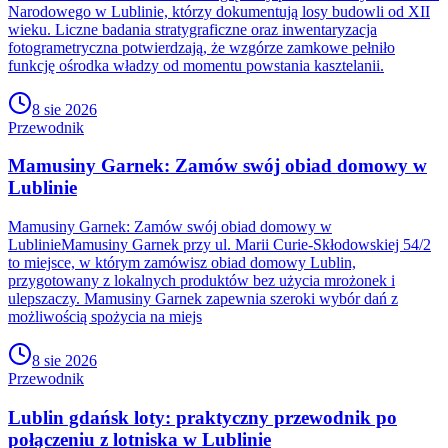
Narodowego w Lublinie, którzy dokumentują losy budowli od XII
wieku. Liczne badania stratygraficzne oraz inwentaryzacja
fotogrametryczna potwierdzają, że wzgórze zamkowe pełniło
funkcję ośrodka władzy od momentu powstania kasztelanii.
8 sie 2026
Przewodnik
Mamusiny Garnek: Zamów swój obiad domowy w
Lublinie
Mamusiny Garnek: Zamów swój obiad domowy w
LublinieMamusiny Garnek przy ul. Marii Curie-Skłodowskiej 54/2
to miejsce, w którym zamówisz obiad domowy Lublin,
przygotowany z lokalnych produktów bez użycia mrożonek i
ulepszaczy. Mamusiny Garnek zapewnia szeroki wybór dań z
możliwością spożycia na miejs
8 sie 2026
Przewodnik
Lublin gdańsk loty: praktyczny przewodnik po
połączeniu z lotniska w Lublinie