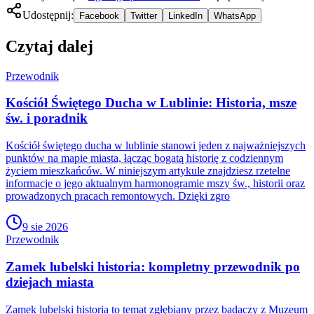
Udostępnij:
Facebook
Twitter
LinkedIn
WhatsApp
Czytaj dalej
Przewodnik
Kościół Świętego Ducha w Lublinie: Historia, msze
św. i poradnik
Kościół świętego ducha w lublinie stanowi jeden z najważniejszych
punktów na mapie miasta, łącząc bogatą historię z codziennym
życiem mieszkańców. W niniejszym artykule znajdziesz rzetelne
informacje o jego aktualnym harmonogramie mszy św., historii oraz
prowadzonych pracach remontowych. Dzięki zgro
9 sie 2026
Przewodnik
Zamek lubelski historia: kompletny przewodnik po
dziejach miasta
Zamek lubelski historia to temat zgłębiany przez badaczy z Muzeum