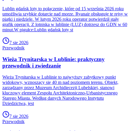
Lublin gdańsk loty to połączenie, które od 15 września 2026 roku
umożliwia szybkie dotarcie nad morze. Ryanair obsługuje te rejsy w
piątki i niedziele. W lutym 2026 roku operator potwierdził stały
grafik operacji. Z lotniska w lublinie (LUZ) dotrzesz do GDN w 60
minut.W pigułce:Lublin gdańsk loty st
7 sie 2026
Przewodnik
Wieża Trynitarska w Lublinie: praktyczny
przewodnik i zwiedzanie
Wieża Trynitarska w Lublinie to najwyższy zabytkowy punkt
widokowy, wznoszący się 40 m nad poziomem terenu. Obiekt,
zarządzany przez Muzeum Archidiecezji Lubelskiej, stanowi
kluczowy element Zespołu Architektoniczno-Urbanistycznego
Starego Miasta. Według danych Narodowego Instytutu
Dziedzictwa, jest
7 sie 2026
Przewodnik