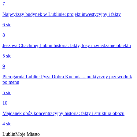
7
Najwyższy budynek w Lublinie: projekt inwestycyjny i fakty
6 sie
8
Jesziwa Chachmej Lublin historia: fakty, losy i zwiedzanie obiektu
5 sie
9
Pierogarnia Lublin: Pyza Dobra Kuchnia – praktyczny przewodnik
po menu
5 sie
10
Majdanek obóz koncentracyjny historia: fakty i struktura obozu
4 sie
Lublin
Moje Miasto