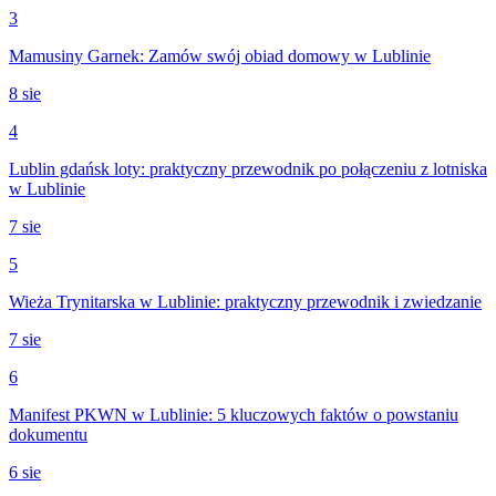
3
Mamusiny Garnek: Zamów swój obiad domowy w Lublinie
8 sie
4
Lublin gdańsk loty: praktyczny przewodnik po połączeniu z lotniska
w Lublinie
7 sie
5
Wieża Trynitarska w Lublinie: praktyczny przewodnik i zwiedzanie
7 sie
6
Manifest PKWN w Lublinie: 5 kluczowych faktów o powstaniu
dokumentu
6 sie