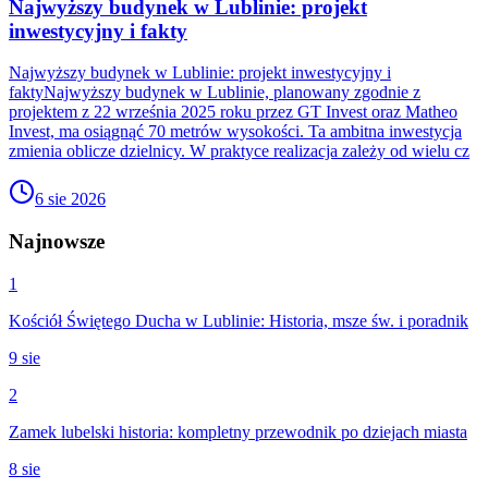
Najwyższy budynek w Lublinie: projekt
inwestycyjny i fakty
Najwyższy budynek w Lublinie: projekt inwestycyjny i
faktyNajwyższy budynek w Lublinie, planowany zgodnie z
projektem z 22 września 2025 roku przez GT Invest oraz Matheo
Invest, ma osiągnąć 70 metrów wysokości. Ta ambitna inwestycja
zmienia oblicze dzielnicy. W praktyce realizacja zależy od wielu cz
6 sie 2026
Najnowsze
1
Kościół Świętego Ducha w Lublinie: Historia, msze św. i poradnik
9 sie
2
Zamek lubelski historia: kompletny przewodnik po dziejach miasta
8 sie