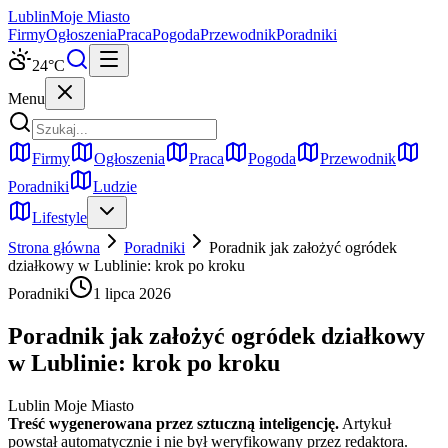
Lublin
Moje Miasto
Firmy
Ogłoszenia
Praca
Pogoda
Przewodnik
Poradniki
24
°C
Menu
Firmy
Ogłoszenia
Praca
Pogoda
Przewodnik
Poradniki
Ludzie
Lifestyle
Strona główna
Poradniki
Poradnik jak założyć ogródek
działkowy w Lublinie: krok po kroku
Poradniki
1 lipca 2026
Poradnik jak założyć ogródek działkowy
w Lublinie: krok po kroku
Lublin Moje Miasto
Treść wygenerowana przez sztuczną inteligencję.
Artykuł
powstał automatycznie i nie był weryfikowany przez redaktora.