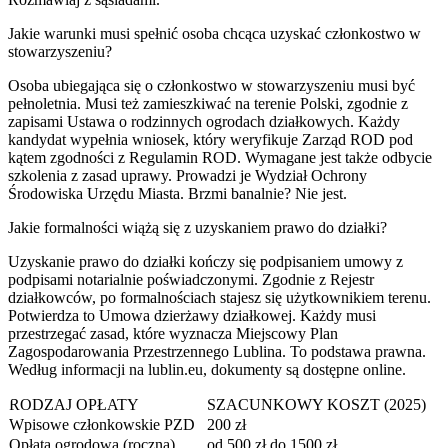
Jakie warunki musi spełnić osoba chcąca uzyskać członkostwo w
stowarzyszeniu?
Osoba ubiegająca się o członkostwo w stowarzyszeniu musi być
pełnoletnia. Musi też zamieszkiwać na terenie Polski, zgodnie z
zapisami Ustawa o rodzinnych ogrodach działkowych. Każdy
kandydat wypełnia wniosek, który weryfikuje Zarząd ROD pod
kątem zgodności z Regulamin ROD. Wymagane jest także odbycie
szkolenia z zasad uprawy. Prowadzi je Wydział Ochrony
Środowiska Urzędu Miasta. Brzmi banalnie? Nie jest.
Jakie formalności wiążą się z uzyskaniem prawo do działki?
Uzyskanie prawo do działki kończy się podpisaniem umowy z
podpisami notarialnie poświadczonymi. Zgodnie z Rejestr
działkowców, po formalnościach stajesz się użytkownikiem terenu.
Potwierdza to Umowa dzierżawy działkowej. Każdy musi
przestrzegać zasad, które wyznacza Miejscowy Plan
Zagospodarowania Przestrzennego Lublina. To podstawa prawna.
Według informacji na lublin.eu, dokumenty są dostępne online.
RODZAJ OPŁATY
SZACUNKOWY KOSZT (2025)
Wpisowe członkowskie PZD
200 zł
Opłata ogrodowa (roczna)
od 500 zł do 1500 zł