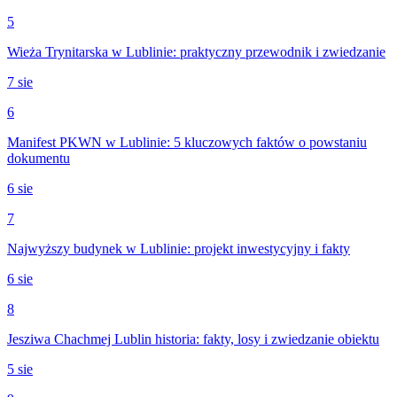
5
Wieża Trynitarska w Lublinie: praktyczny przewodnik i zwiedzanie
7 sie
6
Manifest PKWN w Lublinie: 5 kluczowych faktów o powstaniu
dokumentu
6 sie
7
Najwyższy budynek w Lublinie: projekt inwestycyjny i fakty
6 sie
8
Jesziwa Chachmej Lublin historia: fakty, losy i zwiedzanie obiektu
5 sie