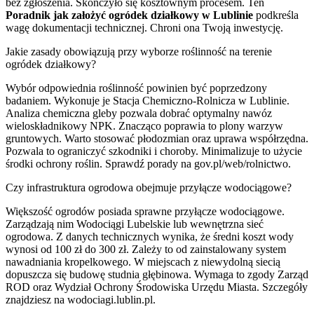
bez zgłoszenia. Skończyło się kosztownym procesem. Ten
Poradnik jak założyć ogródek działkowy w Lublinie
podkreśla
wagę dokumentacji technicznej. Chroni ona Twoją inwestycję.
Jakie zasady obowiązują przy wyborze roślinność na terenie
ogródek działkowy?
Wybór odpowiednia roślinność powinien być poprzedzony
badaniem. Wykonuje je Stacja Chemiczno-Rolnicza w Lublinie.
Analiza chemiczna gleby pozwala dobrać optymalny nawóz
wieloskładnikowy NPK. Znacząco poprawia to plony warzyw
gruntowych. Warto stosować płodozmian oraz uprawa współrzędna.
Pozwala to ograniczyć szkodniki i choroby. Minimalizuje to użycie
środki ochrony roślin. Sprawdź porady na gov.pl/web/rolnictwo.
Czy infrastruktura ogrodowa obejmuje przyłącze wodociągowe?
Większość ogrodów posiada sprawne przyłącze wodociągowe.
Zarządzają nim Wodociągi Lubelskie lub wewnętrzna sieć
ogrodowa. Z danych technicznych wynika, że średni koszt wody
wynosi od 100 zł do 300 zł. Zależy to od zainstalowany system
nawadniania kropelkowego. W miejscach z niewydolną siecią
dopuszcza się budowę studnia głębinowa. Wymaga to zgody Zarząd
ROD oraz Wydział Ochrony Środowiska Urzędu Miasta. Szczegóły
znajdziesz na wodociagi.lublin.pl.