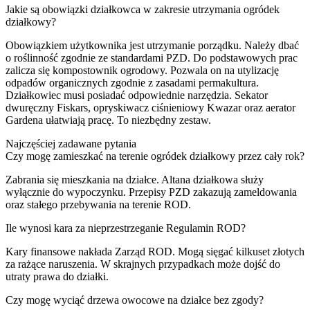
Jakie są obowiązki działkowca w zakresie utrzymania ogródek
działkowy?
Obowiązkiem użytkownika jest utrzymanie porządku. Należy dbać
o roślinność zgodnie ze standardami PZD. Do podstawowych prac
zalicza się kompostownik ogrodowy. Pozwala on na utylizację
odpadów organicznych zgodnie z zasadami permakultura.
Działkowiec musi posiadać odpowiednie narzędzia. Sekator
dwuręczny Fiskars, opryskiwacz ciśnieniowy Kwazar oraz aerator
Gardena ułatwiają pracę. To niezbędny zestaw.
Najczęściej zadawane pytania
Czy mogę zamieszkać na terenie ogródek działkowy przez cały rok?
Zabrania się mieszkania na działce. Altana działkowa służy
wyłącznie do wypoczynku. Przepisy PZD zakazują zameldowania
oraz stałego przebywania na terenie ROD.
Ile wynosi kara za nieprzestrzeganie Regulamin ROD?
Kary finansowe nakłada Zarząd ROD. Mogą sięgać kilkuset złotych
za rażące naruszenia. W skrajnych przypadkach może dojść do
utraty prawa do działki.
Czy mogę wyciąć drzewa owocowe na działce bez zgody?