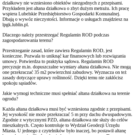
działkowy nie wzniesiono obiektów niezgodnych z przepisami.
Przykładem jest altana działkowa o zbyt dużym metrażu. Ich pracę
wspiera Lubelskie Przedsiębiorstwo Gospodarki Komunalnej.
Dbają o wywóz nieczystości. Informacje o usługach znajdziesz na
lpgk.lublin.pl.
Dlaczego należy przestrzegać Regulamin ROD podczas
zagospodarowania terenu?
Przestrzeganie zasad, które zawiera Regulamin ROD, jest
konieczne. Pozwala to uniknąć kar finansowych lub rozwiązania
umowy. Potwierdza to praktyka sądowa. Regulamin ROD
precyzuje m.in. dopuszczalne wymiary altana działkowa. Nie mogą
one przekraczać 35 m2 powierzchni zabudowy. Wyznacza on też
zasady dotyczące uprawy roślinność. Dzięki temu nie zakłócisz
spokoju sąsiadów.
Jakie wymogi techniczne musi spełniać altana działkowa na terenie
ogrodu?
Każda altana działkowa musi być wzniesiona zgodnie z przepisami.
Jej wysokość nie może przekraczać 5 m przy dachu dwuspadowym.
Zgodnie z wytycznymi PZD, altana działkowa nie służy do celów
mieszkalnych. Często kontroluje to Wydział Geodezji Urzędu
Miasta. U jednego z czytelników było inaczej, bo postawił altanę