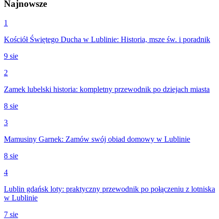
Najnowsze
1
Kościół Świętego Ducha w Lublinie: Historia, msze św. i poradnik
9 sie
2
Zamek lubelski historia: kompletny przewodnik po dziejach miasta
8 sie
3
Mamusiny Garnek: Zamów swój obiad domowy w Lublinie
8 sie
4
Lublin gdańsk loty: praktyczny przewodnik po połączeniu z lotniska
w Lublinie
7 sie