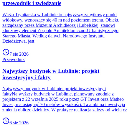
przewodnik i zwiedzanie
Wieża Trynitarska w Lublinie to najwyższy zabytkowy punkt
widokowy, wznoszący się 40 m nad poziomem terenu. Obiekt,
zarządzany przez Muzeum Archidiecezji Lubelskiej, stanowi
kluczowy element Zespołu Architektoniczno-Urbanistycznego
Starego Miasta. Według danych Narodowego Instytutu
Dziedzictwa, jest
7 sie 2026
Przewodnik
Najwyższy budynek w Lublinie: projekt
inwestycyjny i fakty
Najwyższy budynek w Lublinie: projekt inwestycyjny i
faktyNajwyższy budynek w Lublinie, planowany zgodnie z
projektem z 22 września 2025 roku przez GT Invest oraz Matheo
Invest, ma osiągnąć 70 metrów wysokości. Ta ambitna inwestycja
zmienia oblicze dzielnicy. W praktyce realizacja zależy od wielu cz
6 sie 2026