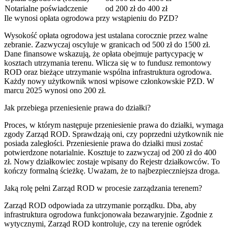
Notarialne poświadczenie
od 200 zł do 400 zł
Ile wynosi opłata ogrodowa przy wstąpieniu do PZD?
Wysokość opłata ogrodowa jest ustalana corocznie przez walne
zebranie. Zazwyczaj oscyluje w granicach od 500 zł do 1500 zł.
Dane finansowe wskazują, że opłata obejmuje partycypację w
kosztach utrzymania terenu. Wlicza się w to fundusz remontowy
ROD oraz bieżące utrzymanie wspólna infrastruktura ogrodowa.
Każdy nowy użytkownik wnosi wpisowe członkowskie PZD. W
marcu 2025 wynosi ono 200 zł.
Jak przebiega przeniesienie prawa do działki?
Proces, w którym następuje przeniesienie prawa do działki, wymaga
zgody Zarząd ROD. Sprawdzają oni, czy poprzedni użytkownik nie
posiada zaległości. Przeniesienie prawa do działki musi zostać
potwierdzone notarialnie. Kosztuje to zazwyczaj od 200 zł do 400
zł. Nowy działkowiec zostaje wpisany do Rejestr działkowców. To
kończy formalną ścieżkę. Uważam, że to najbezpieczniejsza droga.
Jaką rolę pełni Zarząd ROD w procesie zarządzania terenem?
Zarząd ROD odpowiada za utrzymanie porządku. Dba, aby
infrastruktura ogrodowa funkcjonowała bezawaryjnie. Zgodnie z
wytycznymi, Zarząd ROD kontroluje, czy na terenie ogródek