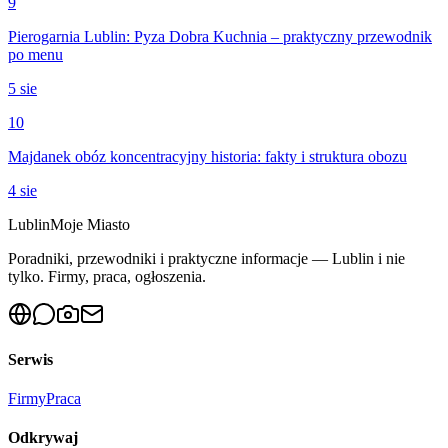
9
Pierogarnia Lublin: Pyza Dobra Kuchnia – praktyczny przewodnik
po menu
5 sie
10
Majdanek obóz koncentracyjny historia: fakty i struktura obozu
4 sie
Lublin
Moje Miasto
Poradniki, przewodniki i praktyczne informacje — Lublin i nie
tylko. Firmy, praca, ogłoszenia.
Serwis
Firmy
Praca
Odkrywaj