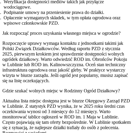
Weryfikacja dostępności mediów takich jak przyłącze
wodociągowe.
Podpisanie umowy na przeniesienie prawa do działki.
Opłacenie wymaganych składek, w tym opłata ogrodowa oraz
wpisowe członkowskie PZD.
Jak rozpocząć proces uzyskania własnego miejsca w ogrodzie?
Rozpoczęcie uprawy wymaga kontaktu z jednostkami takimi jak
Polski Związek Działkowców. Według raportu PZD z stycznia
2025, pierwszym krokiem jest sprawdzenie dostępności wolnych
ogródek działkowy. Warto odwiedzić ROD im. Obrońców Pokoju
w Lublinie lub ROD im. Kalinowszczyzna. Oceń stan techniczny
infrastruktura ogrodowa oraz jakość gleby. W praktyce wystarczy
wizyta w biurze zarządu. Jeśli ogród jest popularny, musisz zapisać
się na listę oczekujących.
Gdzie szukać wolnych miejsc w Rodzinny Ogród Działkowy?
Aktualna lista miejsc dostępna jest w biurze Okręgowy Zarząd PZD
w Lublinie. Z statystyk PZD wynika, że w 2025 roku średni czas
oczekiwania wynosi od 3 miesięcy do 12 miesięcy. Warto
monitorować tablice ogłoszeń w ROD im. 1 Maja w Lublinie.
Często pojawiają się tam oferty bezpośrednie. W Lublinie spotkałem
się z sytuacją, że najlepsze działki trafiały do osób z polecenia.
Rozmawiaj z sąsiadami.