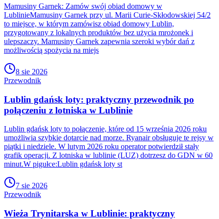
Mamusiny Garnek: Zamów swój obiad domowy w
LublinieMamusiny Garnek przy ul. Marii Curie-Skłodowskiej 54/2
to miejsce, w którym zamówisz obiad domowy Lublin,
przygotowany z lokalnych produktów bez użycia mrożonek i
ulepszaczy. Mamusiny Garnek zapewnia szeroki wybór dań z
możliwością spożycia na miejs
8 sie 2026
Przewodnik
Lublin gdańsk loty: praktyczny przewodnik po
połączeniu z lotniska w Lublinie
Lublin gdańsk loty to połączenie, które od 15 września 2026 roku
umożliwia szybkie dotarcie nad morze. Ryanair obsługuje te rejsy w
piątki i niedziele. W lutym 2026 roku operator potwierdził stały
grafik operacji. Z lotniska w lublinie (LUZ) dotrzesz do GDN w 60
minut.W pigułce:Lublin gdańsk loty st
7 sie 2026
Przewodnik
Wieża Trynitarska w Lublinie: praktyczny