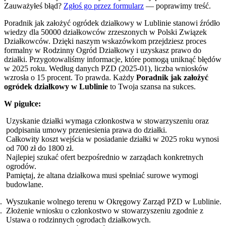
Zauważyłeś błąd?
Zgłoś go przez formularz
— poprawimy treść.
Poradnik jak założyć ogródek działkowy w Lublinie stanowi źródło
wiedzy dla 50000 działkowców zrzeszonych w Polski Związek
Działkowców. Dzięki naszym wskazówkom przejdziesz proces
formalny w Rodzinny Ogród Działkowy i uzyskasz prawo do
działki. Przygotowaliśmy informacje, które pomogą uniknąć błędów
w 2025 roku. Według danych PZD (2025-01), liczba wniosków
wzrosła o 15 procent. To prawda. Każdy
Poradnik jak założyć
ogródek działkowy w Lublinie
to Twoja szansa na sukces.
W pigułce:
Uzyskanie działki wymaga członkostwa w stowarzyszeniu oraz
podpisania umowy przeniesienia prawa do działki.
Całkowity koszt wejścia w posiadanie działki w 2025 roku wynosi
od 700 zł do 1800 zł.
Najlepiej szukać ofert bezpośrednio w zarządach konkretnych
ogrodów.
Pamiętaj, że altana działkowa musi spełniać surowe wymogi
budowlane.
Wyszukanie wolnego terenu w Okręgowy Zarząd PZD w Lublinie.
Złożenie wniosku o członkostwo w stowarzyszeniu zgodnie z
Ustawa o rodzinnych ogrodach działkowych.