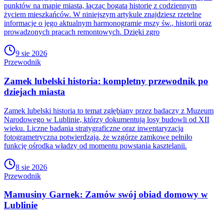
punktów na mapie miasta, łącząc bogatą historię z codziennym
życiem mieszkańców. W niniejszym artykule znajdziesz rzetelne
informacje o jego aktualnym harmonogramie mszy św., historii oraz
prowadzonych pracach remontowych. Dzięki zgro
9 sie 2026
Przewodnik
Zamek lubelski historia: kompletny przewodnik po
dziejach miasta
Zamek lubelski historia to temat zgłębiany przez badaczy z Muzeum
Narodowego w Lublinie, którzy dokumentują losy budowli od XII
wieku. Liczne badania stratygraficzne oraz inwentaryzacja
fotogrametryczna potwierdzają, że wzgórze zamkowe pełniło
funkcję ośrodka władzy od momentu powstania kasztelanii.
8 sie 2026
Przewodnik
Mamusiny Garnek: Zamów swój obiad domowy w
Lublinie