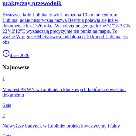
praktyczny przewodnik
Bystrzyca koło Lublina to wieś położona 10 km od centrum
Lublina, gdzie historyczna nazwa Bestritia pojawia się już w
dokumentach z 1326 roku. Współrzędne geograficzne 51°18′33″N
22°42′12″E wyznaczają precyzyjnie ten punkt na mapie. To
ważne.W pigułce:Miejscowość oddalona o 10 km od Lublina jest
obs
4 sie 2026
Najnowsze
1
Manifest PKWN w Lublinie: 5 kluczowych faktów o powstaniu
dokumentu
6 sie
2
Najwyższy budynek w Lublinie: projekt inwestycyjny i fakty