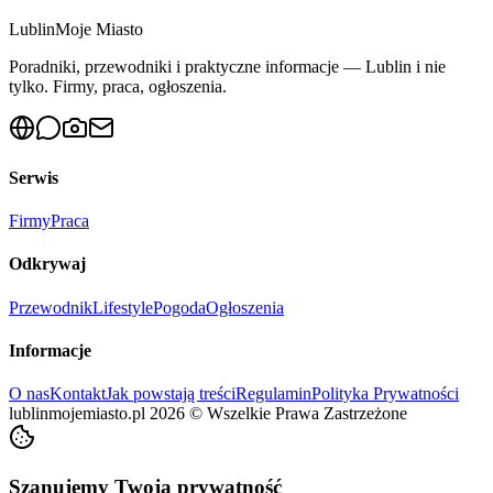
Lublin
Moje Miasto
Poradniki, przewodniki i praktyczne informacje — Lublin i nie
tylko. Firmy, praca, ogłoszenia.
Serwis
Firmy
Praca
Odkrywaj
Przewodnik
Lifestyle
Pogoda
Ogłoszenia
Informacje
O nas
Kontakt
Jak powstają treści
Regulamin
Polityka Prywatności
lublinmojemiasto.pl
2026
©
Wszelkie Prawa Zastrzeżone
Szanujemy Twoją prywatność