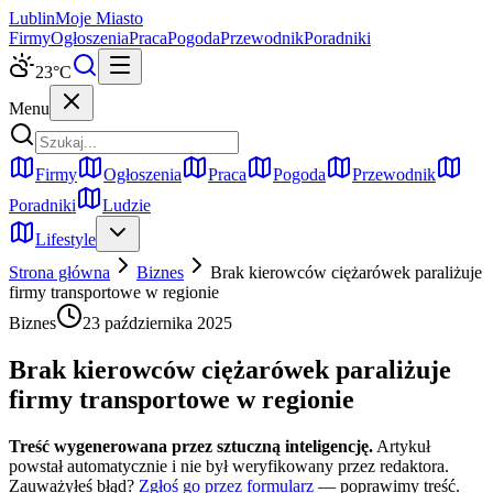
Lublin
Moje Miasto
Firmy
Ogłoszenia
Praca
Pogoda
Przewodnik
Poradniki
23
°C
Menu
Firmy
Ogłoszenia
Praca
Pogoda
Przewodnik
Poradniki
Ludzie
Lifestyle
Strona główna
Biznes
Brak kierowców ciężarówek paraliżuje
firmy transportowe w regionie
Biznes
23 października 2025
Brak kierowców ciężarówek paraliżuje
firmy transportowe w regionie
Treść wygenerowana przez sztuczną inteligencję.
Artykuł
powstał automatycznie i nie był weryfikowany przez redaktora.
Zauważyłeś błąd?
Zgłoś go przez formularz
— poprawimy treść.