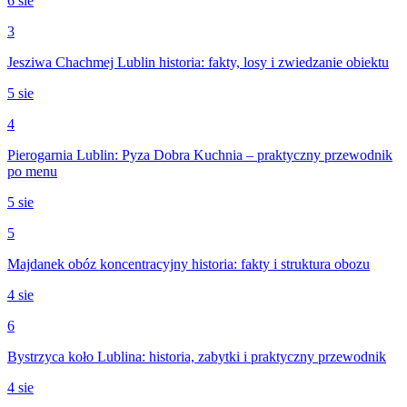
6 sie
3
Jesziwa Chachmej Lublin historia: fakty, losy i zwiedzanie obiektu
5 sie
4
Pierogarnia Lublin: Pyza Dobra Kuchnia – praktyczny przewodnik
po menu
5 sie
5
Majdanek obóz koncentracyjny historia: fakty i struktura obozu
4 sie
6
Bystrzyca koło Lublina: historia, zabytki i praktyczny przewodnik
4 sie