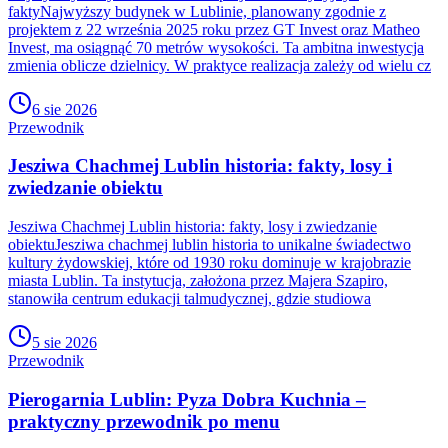
faktyNajwyższy budynek w Lublinie, planowany zgodnie z
projektem z 22 września 2025 roku przez GT Invest oraz Matheo
Invest, ma osiągnąć 70 metrów wysokości. Ta ambitna inwestycja
zmienia oblicze dzielnicy. W praktyce realizacja zależy od wielu cz
6 sie 2026
Przewodnik
Jesziwa Chachmej Lublin historia: fakty, losy i
zwiedzanie obiektu
Jesziwa Chachmej Lublin historia: fakty, losy i zwiedzanie
obiektuJesziwa chachmej lublin historia to unikalne świadectwo
kultury żydowskiej, które od 1930 roku dominuje w krajobrazie
miasta Lublin. Ta instytucja, założona przez Majera Szapiro,
stanowiła centrum edukacji talmudycznej, gdzie studiowa
5 sie 2026
Przewodnik
Pierogarnia Lublin: Pyza Dobra Kuchnia –
praktyczny przewodnik po menu