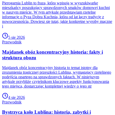
Pierogarnia Lublin to fraza, którą wpisują w wyszukiwarkę
mieszkańcy poszukujący sprawdzonych smaków domowej kuchni
w naszym mieście. W tym artykule przedstawiam rzetelne
informacje o Pyza Dobra Kuchnia, która od lat łączy tradycję z
nowoczesnością. Dowiesz się tutaj, jakie konkretne wyroby mączne
i
5 sie 2026
Przewodnik
Majdanek obóz koncentracyjny historia: fakty i
struktura obozu
Majdanek obóz koncentracyjny historia to temat istotny dla
zrozumienia tragicznej przeszłości Lublina, wymagający rzetelnego
podejścia opartego na sprawdzonych faktach. W niniejszym
artykule przybliżę czytelnikom kluczowe aspekty funkcjonowania
tego miejsca, dostarczając kompletnej wiedzy o jego str
4 sie 2026
Przewodnik
Bystrzyca koło Lublina: historia, zabytki i