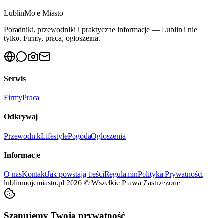
Lublin
Moje Miasto
Poradniki, przewodniki i praktyczne informacje — Lublin i nie
tylko. Firmy, praca, ogłoszenia.
Serwis
Firmy
Praca
Odkrywaj
Przewodnik
Lifestyle
Pogoda
Ogłoszenia
Informacje
O nas
Kontakt
Jak powstają treści
Regulamin
Polityka Prywatności
lublinmojemiasto.pl
2026
©
Wszelkie Prawa Zastrzeżone
Szanujemy Twoją prywatność