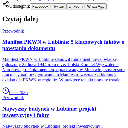
Udostępnij:
Facebook
Twitter
LinkedIn
WhatsApp
Czytaj dalej
Przewodnik
Manifest PKWN w Lublinie: 5 kluczowych faktów o
powstaniu dokumentu
Manifest PKWN w Lublinie stanowił fundament nowej władzy,
ogłoszony 22 lipca 1944 roku przez Polski Komitet Wyzwolenia
Narodowego. Dokument ten, opracowany w Moskwie przez zespół
pracujący nad przygotowaniem Manifestu, wyznaczył kierunek
działań dla PKWN w regionie. W praktyce ten akt prawny trwale
6 sie 2026
Przewodnik
Najwyższy budynek w Lublinie: projekt
inwestycyjny i fakty
Najwyższy budynek w Lublinie: projekt inwestycyjny i