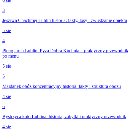
6 sie
3
Jesziwa Chachmej Lublin historia: fakty, losy i zwiedzanie obiektu
5 sie
4
Pierogarnia Lublin: Pyza Dobra Kuchnia – praktyczny przewodnik
po menu
5 sie
5
Majdanek obóz koncentracyjny historia: fakty i struktura obozu
4 sie
6
Bystrzyca koło Lublina: historia, zabytki i praktyczny przewodnik
4 sie