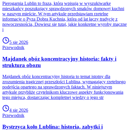
Pierogarnia Lublin to fraza, którą wpisują w wyszukiwarkę
mieszkańcy poszukujący sprawdzonych smaków domowej kuchni
w naszym mieście. W tym artykule przedstawiam rzetelne
informacje o Pyza Dobra Kuchnia, która od lat łączy tradycję z
nowoczesnością. Dowiesz się tutaj, jakie konkretne wyroby mączne
i
5 sie 2026
Przewodnik
Majdanek obóz koncentracyjny historia: fakty i
struktura obozu
Majdanek obóz koncentracyjny historia to temat istotny dla
zrozumienia tragicznej przeszłości Lublina, wymagający rzetelnego
podejścia opartego na sprawdzonych faktach. W niniejszym
artykule przybliżę czytelnikom kluczowe aspekty funkcjonowania
tego miejsca, dostarczając kompletnej wiedzy o jego str
4 sie 2026
Przewodnik
Bystrzyca koło Lublina: historia, zabytki i