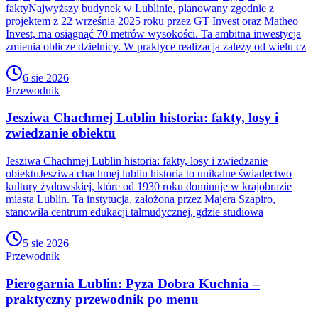
faktyNajwyższy budynek w Lublinie, planowany zgodnie z
projektem z 22 września 2025 roku przez GT Invest oraz Matheo
Invest, ma osiągnąć 70 metrów wysokości. Ta ambitna inwestycja
zmienia oblicze dzielnicy. W praktyce realizacja zależy od wielu cz
6 sie 2026
Przewodnik
Jesziwa Chachmej Lublin historia: fakty, losy i
zwiedzanie obiektu
Jesziwa Chachmej Lublin historia: fakty, losy i zwiedzanie
obiektuJesziwa chachmej lublin historia to unikalne świadectwo
kultury żydowskiej, które od 1930 roku dominuje w krajobrazie
miasta Lublin. Ta instytucja, założona przez Majera Szapiro,
stanowiła centrum edukacji talmudycznej, gdzie studiowa
5 sie 2026
Przewodnik
Pierogarnia Lublin: Pyza Dobra Kuchnia –
praktyczny przewodnik po menu