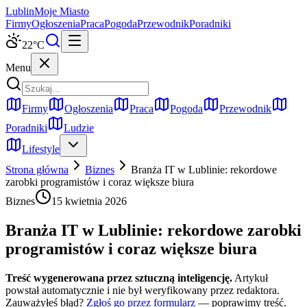
Lublin
Moje Miasto
Firmy
Ogłoszenia
Praca
Pogoda
Przewodnik
Poradniki
22
°C
Menu
Firmy
Ogłoszenia
Praca
Pogoda
Przewodnik
Poradniki
Ludzie
Lifestyle
Strona główna
Biznes
Branża IT w Lublinie: rekordowe
zarobki programistów i coraz większe biura
Biznes
15 kwietnia 2026
Branża IT w Lublinie: rekordowe zarobki
programistów i coraz większe biura
Treść wygenerowana przez sztuczną inteligencję.
Artykuł
powstał automatycznie i nie był weryfikowany przez redaktora.
Zauważyłeś błąd?
Zgłoś go przez formularz
— poprawimy treść.