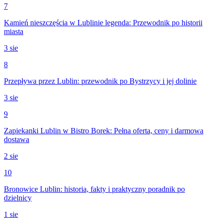
7
Kamień nieszczęścia w Lublinie legenda: Przewodnik po historii
miasta
3 sie
8
Przepływa przez Lublin: przewodnik po Bystrzycy i jej dolinie
3 sie
9
Zapiekanki Lublin w Bistro Borek: Pełna oferta, ceny i darmowa
dostawa
2 sie
10
Bronowice Lublin: historia, fakty i praktyczny poradnik po
dzielnicy
1 sie