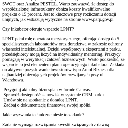
SWOT oraz Analiza PESTEL. Warto zauważyć, że dostęp do
współdzielonej infrastruktury obniża koszty kwalifikowalne
projektu o 15 procent. Jest to kluczowe przy rozliczaniu dotacji
unijnych, jak wskazują wytyczne na stronie www.parp.gov.pl.
Czy Inkubator oferuje wsparcie LPNT?
LPNT pełni rolę operatora merytorycznego, oferując dostęp do 5
specjalistycznych laboratoriów oraz doradztwa w zakresie ochrony
własności intelektualnej. Dzięki współpracy z ekspertami z parku,
przedsiębiorcy mogą liczyć na indywidualny mentoring. Praktycy
pomagają w weryfikacji założeń biznesowych. Warto podkreślić, że
wsparcie to jest elementem planu operacyjnego inkubatora. Zakłada
on aktywne pozyskiwanie inwestorów typu Anioł Biznesu dla
najbardziej obiecujących projektów rozwijanych przy ul.
Wierzbowa.
Przygotuj aktualny biznesplan w formie Canvas.
Sprawdź dostępność stanowisk w systemie CRM parku.
Umów się na spotkanie z doradcą LPNT.
Zadbaj o dokumentację finansową swojej spółki.
Jakie wyzwania techniczne niesie to zadanie?
Zadanie wymaga rozwiązania kwestii związanych z dawną