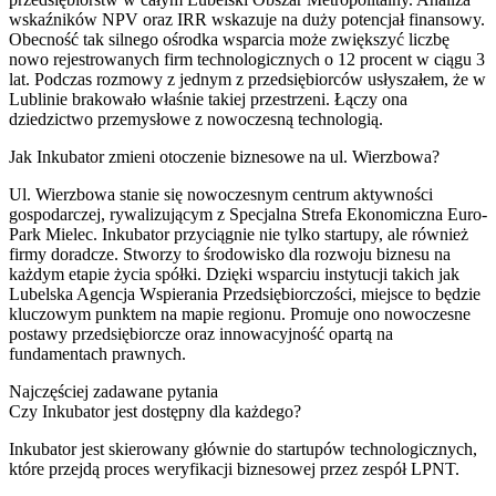
wskaźników NPV oraz IRR wskazuje na duży potencjał finansowy.
Obecność tak silnego ośrodka wsparcia może zwiększyć liczbę
nowo rejestrowanych firm technologicznych o 12 procent w ciągu 3
lat. Podczas rozmowy z jednym z przedsiębiorców usłyszałem, że w
Lublinie brakowało właśnie takiej przestrzeni. Łączy ona
dziedzictwo przemysłowe z nowoczesną technologią.
Jak Inkubator zmieni otoczenie biznesowe na ul. Wierzbowa?
Ul. Wierzbowa stanie się nowoczesnym centrum aktywności
gospodarczej, rywalizującym z Specjalna Strefa Ekonomiczna Euro-
Park Mielec. Inkubator przyciągnie nie tylko startupy, ale również
firmy doradcze. Stworzy to środowisko dla rozwoju biznesu na
każdym etapie życia spółki. Dzięki wsparciu instytucji takich jak
Lubelska Agencja Wspierania Przedsiębiorczości, miejsce to będzie
kluczowym punktem na mapie regionu. Promuje ono nowoczesne
postawy przedsiębiorcze oraz innowacyjność opartą na
fundamentach prawnych.
Najczęściej zadawane pytania
Czy Inkubator jest dostępny dla każdego?
Inkubator jest skierowany głównie do startupów technologicznych,
które przejdą proces weryfikacji biznesowej przez zespół LPNT.