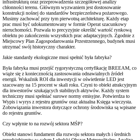
infrastrukturą oraz przeprowadzenia szczegółowej analizy
chłonności terenu. Głównym wyzwaniem jest dostosowanie
konstrukcji nośnej do standardów bezpieczeństwa pożarowego.
Musimy zachować przy tym pierwotną architekturę. Każdy etap
prac musi być udokumentowany w formie Operat szacunkowy
nieruchomości. Pozwala to precyzyjnie określić wartość rynkową
obiektu po zakończeniu wszystkich prac adaptacyjnych. Zgodnie z
Miejscowy Plan Zagospodarowania Przestrzennego, budynek musi
utrzymać swój historyczny charakter.
Jakie standardy ekologiczne musi spełnić była fabryka?
Była fabryka musi przejść rygorystyczną certyfikację BREEAM, co
wiąże się z koniecznością zastosowania odnawialnych źródeł
energii. Wskaźnik ROI dla inwestycji w oświetlenie LED jest
szacowany na 15 procent w skali roku. Czyni to obiekt atrakcyjnym
dla inwestorów szukających stabilnych aktywów. Każdy system
techniczny musi spełniać surowe normy emisyjne. Potwierdza to
Wypis i wyrys z rejestru gruntów oraz aktualna Księga wieczysta.
Zobowiązania inwestora dotyczące ochrony środowiska są wpisane
do rejestru gruntów.
Czy wpłynie to na rozwój sektora MŚP?
Obiekt stanowi fundament dla rozwoju sektora małych i średnich
przedsiębiorstw w całym Lubelski Obszar Metropolitalny. Analiza