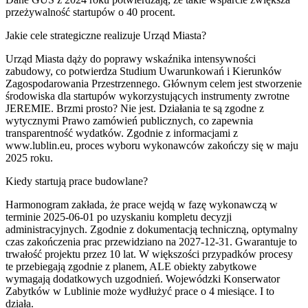
przeżywalność startupów o 40 procent.
Jakie cele strategiczne realizuje Urząd Miasta?
Urząd Miasta dąży do poprawy wskaźnika intensywności
zabudowy, co potwierdza Studium Uwarunkowań i Kierunków
Zagospodarowania Przestrzennego. Głównym celem jest stworzenie
środowiska dla startupów wykorzystujących instrumenty zwrotne
JEREMIE. Brzmi prosto? Nie jest. Działania te są zgodne z
wytycznymi Prawo zamówień publicznych, co zapewnia
transparentność wydatków. Zgodnie z informacjami z
www.lublin.eu, proces wyboru wykonawców zakończy się w maju
2025 roku.
Kiedy startują prace budowlane?
Harmonogram zakłada, że prace wejdą w fazę wykonawczą w
terminie 2025-06-01 po uzyskaniu kompletu decyzji
administracyjnych. Zgodnie z dokumentacją techniczną, optymalny
czas zakończenia prac przewidziano na 2027-12-31. Gwarantuje to
trwałość projektu przez 10 lat. W większości przypadków procesy
te przebiegają zgodnie z planem, ALE obiekty zabytkowe
wymagają dodatkowych uzgodnień. Wojewódzki Konserwator
Zabytków w Lublinie może wydłużyć prace o 4 miesiące. I to
działa.