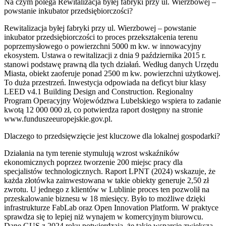
Na czym polega Rewitalizacja byłej fabryki przy ul. Wierzbowej –
powstanie inkubator przedsiębiorczości?
Rewitalizacja byłej fabryki przy ul. Wierzbowej – powstanie
inkubator przedsiębiorczości to proces przekształcenia terenu
poprzemysłowego o powierzchni 5000 m kw. w innowacyjny
ekosystem. Ustawa o rewitalizacji z dnia 9 października 2015 r.
stanowi podstawę prawną dla tych działań. Według danych Urzędu
Miasta, obiekt zaoferuje ponad 2500 m kw. powierzchni użytkowej.
To duża przestrzeń. Inwestycja odpowiada na deficyt biur klasy
LEED v4.1 Building Design and Construction. Regionalny
Program Operacyjny Województwa Lubelskiego wspiera to zadanie
kwotą 12 000 000 zł, co potwierdza raport dostępny na stronie
www.funduszeeuropejskie.gov.pl.
Dlaczego to przedsięwzięcie jest kluczowe dla lokalnej gospodarki?
Działania na tym terenie stymulują wzrost wskaźników
ekonomicznych poprzez tworzenie 200 miejsc pracy dla
specjalistów technologicznych. Raport LPNT (2024) wskazuje, że
każda złotówka zainwestowana w takie obiekty generuje 2,50 zł
zwrotu. U jednego z klientów w Lublinie proces ten pozwolił na
przeskalowanie biznesu w 18 miesięcy. Było to możliwe dzięki
infrastrukturze FabLab oraz Open Innovation Platform. W praktyce
sprawdza się to lepiej niż wynajem w komercyjnym biurowcu.
Dane GUS z 2024 roku potwierdzają, że takie wsparcie zwiększa