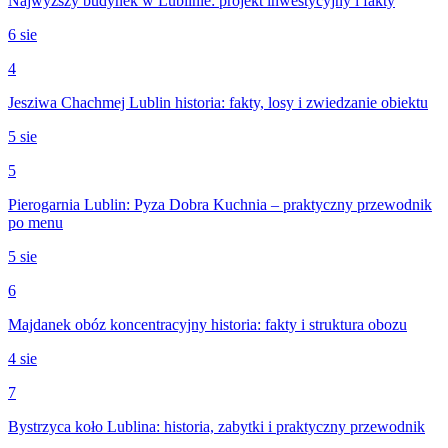
Najwyższy budynek w Lublinie: projekt inwestycyjny i fakty
6 sie
4
Jesziwa Chachmej Lublin historia: fakty, losy i zwiedzanie obiektu
5 sie
5
Pierogarnia Lublin: Pyza Dobra Kuchnia – praktyczny przewodnik
po menu
5 sie
6
Majdanek obóz koncentracyjny historia: fakty i struktura obozu
4 sie
7
Bystrzyca koło Lublina: historia, zabytki i praktyczny przewodnik