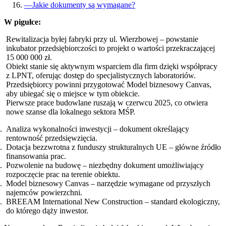
—
Jakie dokumenty są wymagane?
W pigułce:
Rewitalizacja byłej fabryki przy ul. Wierzbowej – powstanie
inkubator przedsiębiorczości to projekt o wartości przekraczającej
15 000 000 zł.
Obiekt stanie się aktywnym wsparciem dla firm dzięki współpracy
z LPNT, oferując dostęp do specjalistycznych laboratoriów.
Przedsiębiorcy powinni przygotować Model biznesowy Canvas,
aby ubiegać się o miejsce w tym obiekcie.
Pierwsze prace budowlane ruszają w czerwcu 2025, co otwiera
nowe szanse dla lokalnego sektora MŚP.
Analiza wykonalności inwestycji – dokument określający
rentowność przedsięwzięcia.
Dotacja bezzwrotna z funduszy strukturalnych UE – główne źródło
finansowania prac.
Pozwolenie na budowę – niezbędny dokument umożliwiający
rozpoczęcie prac na terenie obiektu.
Model biznesowy Canvas – narzędzie wymagane od przyszłych
najemców powierzchni.
BREEAM International New Construction – standard ekologiczny,
do którego dąży inwestor.