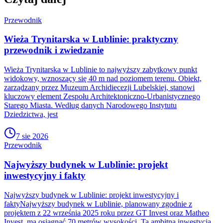
Przewodnik
Wieża Trynitarska w Lublinie: praktyczny
przewodnik i zwiedzanie
Wieża Trynitarska w Lublinie to najwyższy zabytkowy punkt
widokowy, wznoszący się 40 m nad poziomem terenu. Obiekt,
zarządzany przez Muzeum Archidiecezji Lubelskiej, stanowi
kluczowy element Zespołu Architektoniczno-Urbanistycznego
Starego Miasta. Według danych Narodowego Instytutu
Dziedzictwa, jest
7 sie 2026
Przewodnik
Najwyższy budynek w Lublinie: projekt
inwestycyjny i fakty
Najwyższy budynek w Lublinie: projekt inwestycyjny i
faktyNajwyższy budynek w Lublinie, planowany zgodnie z
projektem z 22 września 2025 roku przez GT Invest oraz Matheo
Invest, ma osiągnąć 70 metrów wysokości. Ta ambitna inwestycja