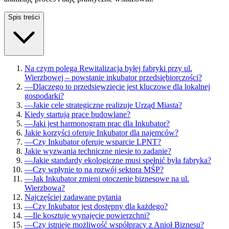
Spis treści
Na czym polega Rewitalizacja byłej fabryki przy ul.
Wierzbowej – powstanie inkubator przedsiębiorczości?
—
Dlaczego to przedsięwzięcie jest kluczowe dla lokalnej
gospodarki?
—
Jakie cele strategiczne realizuje Urząd Miasta?
Kiedy startują prace budowlane?
—
Jaki jest harmonogram prac dla Inkubator?
Jakie korzyści oferuje Inkubator dla najemców?
—
Czy Inkubator oferuje wsparcie LPNT?
Jakie wyzwania techniczne niesie to zadanie?
—
Jakie standardy ekologiczne musi spełnić była fabryka?
—
Czy wpłynie to na rozwój sektora MŚP?
—
Jak Inkubator zmieni otoczenie biznesowe na ul.
Wierzbowa?
Najczęściej zadawane pytania
—
Czy Inkubator jest dostępny dla każdego?
—
Ile kosztuje wynajęcie powierzchni?
—
Czy istnieje możliwość współpracy z Anioł Biznesu?