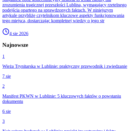
zrozumienia tragicznej przeszłości Lublina, wymagający rzetelnego
podejścia opartego na sprawdzonych faktach. W niniejszym
artykule przybliżę czytelnikom kluczowe aspekty funkcjonowania
tego miejsca, dostarczając kompletnej wiedzy o jego str
4 sie 2026
Najnowsze
1
Wieża Trynitarska w Lublinie: praktyczny przewodnik i zwiedzanie
7 sie
2
Manifest PKWN w Lublinie: 5 kluczowych faktów o powstaniu
dokumentu
6 sie
3