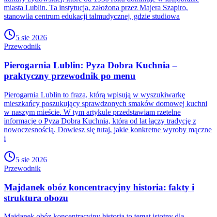
miasta Lublin. Ta instytucja, założona przez Majera Szapiro,
stanowiła centrum edukacji talmudycznej, gdzie studiowa
5 sie 2026
Przewodnik
Pierogarnia Lublin: Pyza Dobra Kuchnia –
praktyczny przewodnik po menu
Pierogarnia Lublin to fraza, którą wpisują w wyszukiwarkę
mieszkańcy poszukujący sprawdzonych smaków domowej kuchni
w naszym mieście. W tym artykule przedstawiam rzetelne
informacje o Pyza Dobra Kuchnia, która od lat łączy tradycję z
nowoczesnością. Dowiesz się tutaj, jakie konkretne wyroby mączne
i
5 sie 2026
Przewodnik
Majdanek obóz koncentracyjny historia: fakty i
struktura obozu
Majdanek obóz koncentracyjny historia to temat istotny dla