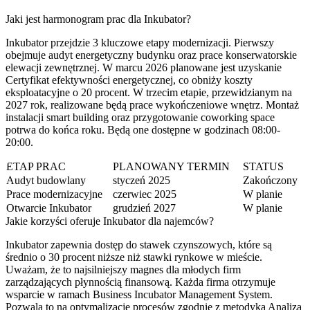
Jaki jest harmonogram prac dla Inkubator?
Inkubator przejdzie 3 kluczowe etapy modernizacji. Pierwszy
obejmuje audyt energetyczny budynku oraz prace konserwatorskie
elewacji zewnętrznej. W marcu 2026 planowane jest uzyskanie
Certyfikat efektywności energetycznej, co obniży koszty
eksploatacyjne o 20 procent. W trzecim etapie, przewidzianym na
2027 rok, realizowane będą prace wykończeniowe wnętrz. Montaż
instalacji smart building oraz przygotowanie coworking space
potrwa do końca roku. Będą one dostępne w godzinach 08:00-
20:00.
ETAP PRAC
PLANOWANY TERMIN
STATUS
Audyt budowlany
styczeń 2025
Zakończony
Prace modernizacyjne
czerwiec 2025
W planie
Otwarcie Inkubator
grudzień 2027
W planie
Jakie korzyści oferuje Inkubator dla najemców?
Inkubator zapewnia dostęp do stawek czynszowych, które są
średnio o 30 procent niższe niż stawki rynkowe w mieście.
Uważam, że to najsilniejszy magnes dla młodych firm
zarządzających płynnością finansową. Każda firma otrzymuje
wsparcie w ramach Business Incubator Management System.
Pozwala to na optymalizację procesów zgodnie z metodyką Analiza