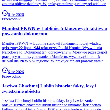
zmienia oblicze dzielnicy. W praktyce realizacja zależy od wielu cz
6 sie 2026
Przewodnik
Manifest PKWN w Lublinie: 5 kluczowych faktów o
powstaniu dokumentu
Manifest PKWN w Lublinie stanowił fundament nowej władzy,
ogłoszony 22 lipca 1944 roku przez Polski Komitet Wyzwolenia
Narodowego. Dokument ten, opracowany w Moskwie przez zespół
pracujący nad przygotowaniem Manifestu, wyznaczył kierunek
działań dla PKWN w regionie. W praktyce ten akt prawny trwale
6 sie 2026
Przewodnik
Jesziwa Chachmej Lublin historia: fakty, losy i
zwiedzanie obiektu
Jesziwa Chachmej Lublin historia: fakty, losy i zwiedzanie
obiektuJesziwa chachmej lublin historia to unikalne świadectwo
kultury żydowskiej, które od 1930 roku dominuje w krajobrazie