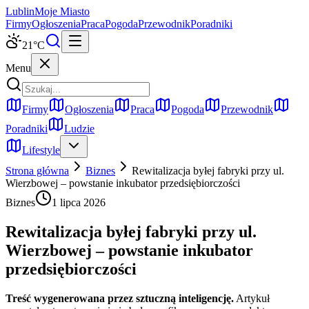
Lublin
Moje Miasto
Firmy
Ogłoszenia
Praca
Pogoda
Przewodnik
Poradniki
21
°C
Menu
Firmy
Ogłoszenia
Praca
Pogoda
Przewodnik
Poradniki
Ludzie
Lifestyle
Strona główna
Biznes
Rewitalizacja byłej fabryki przy ul.
Wierzbowej – powstanie inkubator przedsiębiorczości
Biznes
1 lipca 2026
Rewitalizacja byłej fabryki przy ul.
Wierzbowej – powstanie inkubator
przedsiębiorczości
Treść wygenerowana przez sztuczną inteligencję.
Artykuł