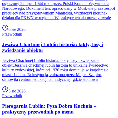
ogłoszony 22 lipca 1944 roku przez Polski Komitet Wyzwolenia
Narodowego. Dokument ten, opracowany w Moskwie przez zespół
pracujący nad przygotowaniem Manifestu, wyznaczył kierunek
działań dla PKWN w regionie. W praktyce ten akt prawny trwale
6 sie 2026
Przewodnik
Jesziwa Chachmej Lublin historia: fakty, losy i
zwiedzanie obiektu
Jesziwa Chachmej Lublin historia: fakty, losy i zwiedzanie
obiektuJesziwa chachmej lublin historia to unikalne świadectwo
kultury żydowskiej, które od 1930 roku dominuje w krajobrazie
miasta Lublin. Ta instytucja, założona przez Majera Szapiro,
stanowiła centrum edukacji talmudycznej, gdzie studiowa
5 sie 2026
Przewodnik
Pierogarnia Lublin: Pyza Dobra Kuchnia –
praktyczny przewodnik po menu