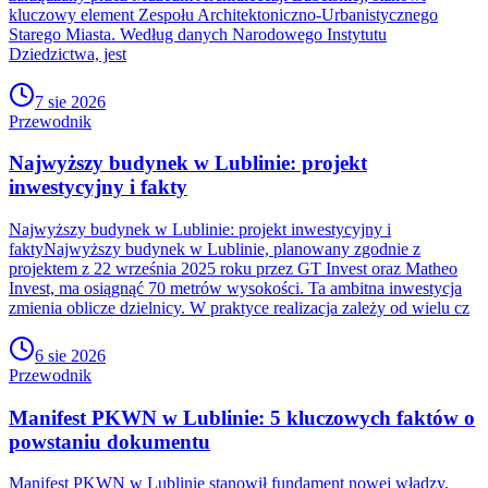
kluczowy element Zespołu Architektoniczno-Urbanistycznego
Starego Miasta. Według danych Narodowego Instytutu
Dziedzictwa, jest
7 sie 2026
Przewodnik
Najwyższy budynek w Lublinie: projekt
inwestycyjny i fakty
Najwyższy budynek w Lublinie: projekt inwestycyjny i
faktyNajwyższy budynek w Lublinie, planowany zgodnie z
projektem z 22 września 2025 roku przez GT Invest oraz Matheo
Invest, ma osiągnąć 70 metrów wysokości. Ta ambitna inwestycja
zmienia oblicze dzielnicy. W praktyce realizacja zależy od wielu cz
6 sie 2026
Przewodnik
Manifest PKWN w Lublinie: 5 kluczowych faktów o
powstaniu dokumentu
Manifest PKWN w Lublinie stanowił fundament nowej władzy,