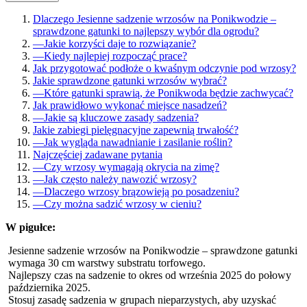
Dlaczego Jesienne sadzenie wrzosów na Ponikwodzie –
sprawdzone gatunki to najlepszy wybór dla ogrodu?
—
Jakie korzyści daje to rozwiązanie?
—
Kiedy najlepiej rozpocząć prace?
Jak przygotować podłoże o kwaśnym odczynie pod wrzosy?
Jakie sprawdzone gatunki wrzosów wybrać?
—
Które gatunki sprawią, że Ponikwoda będzie zachwycać?
Jak prawidłowo wykonać miejsce nasadzeń?
—
Jakie są kluczowe zasady sadzenia?
Jakie zabiegi pielęgnacyjne zapewnią trwałość?
—
Jak wygląda nawadnianie i zasilanie roślin?
Najczęściej zadawane pytania
—
Czy wrzosy wymagają okrycia na zimę?
—
Jak często należy nawozić wrzosy?
—
Dlaczego wrzosy brązowieją po posadzeniu?
—
Czy można sadzić wrzosy w cieniu?
W pigułce:
Jesienne sadzenie wrzosów na Ponikwodzie – sprawdzone gatunki
wymaga 30 cm warstwy substratu torfowego.
Najlepszy czas na sadzenie to okres od września 2025 do połowy
października 2025.
Stosuj zasadę sadzenia w grupach nieparzystych, aby uzyskać