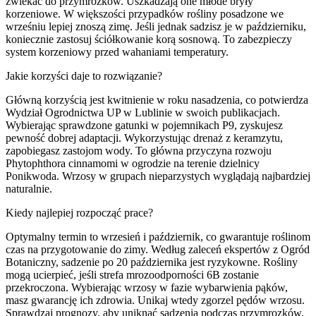
zwlekać do przymrozków. Uszkadzają one młode bryły
korzeniowe. W większości przypadków rośliny posadzone we
wrześniu lepiej znoszą zimę. Jeśli jednak sadzisz je w październiku,
koniecznie zastosuj ściółkowanie korą sosnową. To zabezpieczy
system korzeniowy przed wahaniami temperatury.
Jakie korzyści daje to rozwiązanie?
Główną korzyścią jest kwitnienie w roku nasadzenia, co potwierdza
Wydział Ogrodnictwa UP w Lublinie w swoich publikacjach.
Wybierając sprawdzone gatunki w pojemnikach P9, zyskujesz
pewność dobrej adaptacji. Wykorzystując drenaż z keramzytu,
zapobiegasz zastojom wody. To główna przyczyna rozwoju
Phytophthora cinnamomi w ogrodzie na terenie dzielnicy
Ponikwoda. Wrzosy w grupach nieparzystych wyglądają najbardziej
naturalnie.
Kiedy najlepiej rozpocząć prace?
Optymalny termin to wrzesień i październik, co gwarantuje roślinom
czas na przygotowanie do zimy. Według zaleceń ekspertów z Ogród
Botaniczny, sadzenie po 20 października jest ryzykowne. Rośliny
mogą ucierpieć, jeśli strefa mrozoodporności 6B zostanie
przekroczona. Wybierając wrzosy w fazie wybarwienia pąków,
masz gwarancję ich zdrowia. Unikaj wtedy zgorzel pędów wrzosu.
Sprawdzaj prognozy, aby uniknąć sadzenia podczas przymrozków.