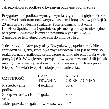
Jak przygotować podłoże o kwaśnym odczynie pod wrzosy?
Przygotowanie podłoża wymaga wymiany gruntu na głębokość 30
cm. Użycie substratu torfowego z piaskiem i korą sosnową frakcji 0-
20 mm tworzy idealną strukturę. Potwierdzają to wytyczne
Lubelska Spółdzielnia Ogrodnicza. pH-metr glebowy to niezbędne
narzędzie. Kwasowość czynna powinna wynosić 3,5-4,5.
Zaniedbanie tego etapu prowadzi do chlorozy liści.
Jeden z czytelników przy ulicy Dożynkowej popełnił błąd. Nie
sprawdził pH gleby, która była zbyt zasadowa. I tu jest haczyk. W
praktyce, nawet najlepsze sprawdzone gatunki nie przetrwają w pH
powyżej 6,0. W większości przypadków wystarczy torf. Jeśli jednak
masz gliniastą ziemię, wykonaj drenaż z keramzytu. Brzmi prosto?
Nie jest. Niewłaściwe pH blokuje pobieranie żelaza.
CZAS
KOSZT
CZYNNOŚĆ
TRWANIA
ORIENTACYJNY
Przygotowanie
4 godziny
50 zł
podłoża
Zakup wrzosów (10
1 godzina
80 zł
szt.)
Jakie sprawdzone gatunki wrzosów wybrać?