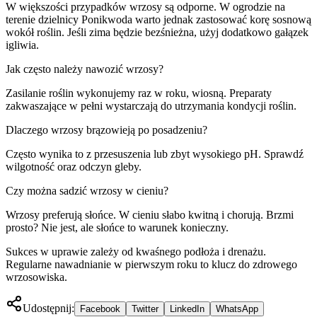
W większości przypadków wrzosy są odporne. W ogrodzie na
terenie dzielnicy Ponikwoda warto jednak zastosować korę sosnową
wokół roślin. Jeśli zima będzie bezśnieżna, użyj dodatkowo gałązek
igliwia.
Jak często należy nawozić wrzosy?
Zasilanie roślin wykonujemy raz w roku, wiosną. Preparaty
zakwaszające w pełni wystarczają do utrzymania kondycji roślin.
Dlaczego wrzosy brązowieją po posadzeniu?
Często wynika to z przesuszenia lub zbyt wysokiego pH. Sprawdź
wilgotność oraz odczyn gleby.
Czy można sadzić wrzosy w cieniu?
Wrzosy preferują słońce. W cieniu słabo kwitną i chorują. Brzmi
prosto? Nie jest, ale słońce to warunek konieczny.
Sukces w uprawie zależy od kwaśnego podłoża i drenażu.
Regularne nawadnianie w pierwszym roku to klucz do zdrowego
wrzosowiska.
Udostępnij:
Facebook
Twitter
LinkedIn
WhatsApp