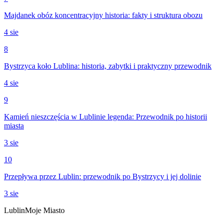
Majdanek obóz koncentracyjny historia: fakty i struktura obozu
4 sie
8
Bystrzyca koło Lublina: historia, zabytki i praktyczny przewodnik
4 sie
9
Kamień nieszczęścia w Lublinie legenda: Przewodnik po historii
miasta
3 sie
10
Przepływa przez Lublin: przewodnik po Bystrzycy i jej dolinie
3 sie
Lublin
Moje Miasto