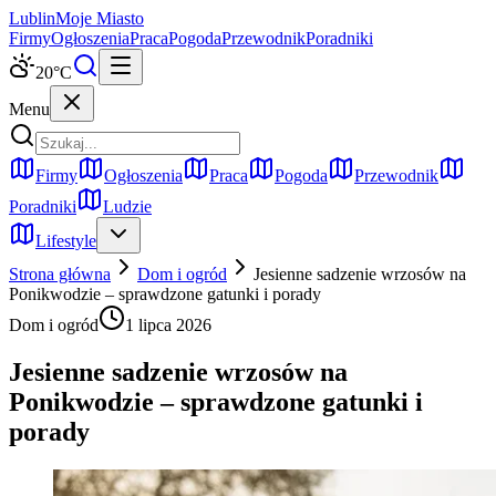
Lublin
Moje Miasto
Firmy
Ogłoszenia
Praca
Pogoda
Przewodnik
Poradniki
20
°C
Menu
Firmy
Ogłoszenia
Praca
Pogoda
Przewodnik
Poradniki
Ludzie
Lifestyle
Strona główna
Dom i ogród
Jesienne sadzenie wrzosów na
Ponikwodzie – sprawdzone gatunki i porady
Dom i ogród
1 lipca 2026
Jesienne sadzenie wrzosów na
Ponikwodzie – sprawdzone gatunki i
porady