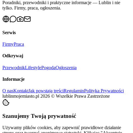
Poradniki, przewodniki i praktyczne informacje — Lublin i nie
tylko. Firmy, praca, ogłoszenia.
Serwis
Firmy
Praca
Odkrywaj
Przewodnik
Lifestyle
Pogoda
Ogłoszenia
Informacje
O nas
Kontakt
Jak powstają treści
Regulamin
Polityka Prywatności
lublinmojemiasto.pl
2026
©
Wszelkie Prawa Zastrzeżone
Szanujemy Twoją prywatność
Używamy plików cookies, aby zapewnić prawidłowe działanie
strony oraz tworzyć anonimowe statystyki. Klikając "Akceptuję