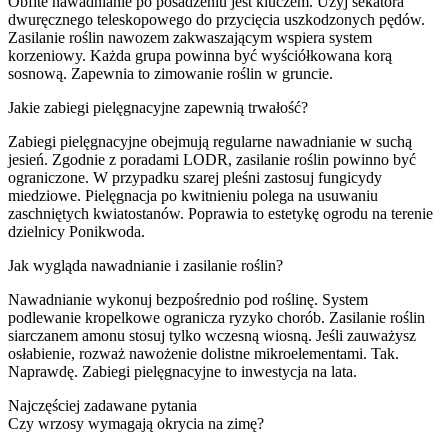
Obfite nawadnianie po posadzeniu jest kluczem. Użyj sekatora
dwuręcznego teleskopowego do przycięcia uszkodzonych pędów.
Zasilanie roślin nawozem zakwaszającym wspiera system
korzeniowy. Każda grupa powinna być wyściółkowana korą
sosnową. Zapewnia to zimowanie roślin w gruncie.
Jakie zabiegi pielęgnacyjne zapewnią trwałość?
Zabiegi pielęgnacyjne obejmują regularne nawadnianie w suchą
jesień. Zgodnie z poradami LODR, zasilanie roślin powinno być
ograniczone. W przypadku szarej pleśni zastosuj fungicydy
miedziowe. Pielęgnacja po kwitnieniu polega na usuwaniu
zaschniętych kwiatostanów. Poprawia to estetykę ogrodu na terenie
dzielnicy Ponikwoda.
Jak wygląda nawadnianie i zasilanie roślin?
Nawadnianie wykonuj bezpośrednio pod roślinę. System
podlewanie kropelkowe ogranicza ryzyko chorób. Zasilanie roślin
siarczanem amonu stosuj tylko wczesną wiosną. Jeśli zauważysz
osłabienie, rozważ nawożenie dolistne mikroelementami. Tak.
Naprawdę. Zabiegi pielęgnacyjne to inwestycja na lata.
Najczęściej zadawane pytania
Czy wrzosy wymagają okrycia na zimę?