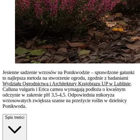
Jesienne sadzenie wrzosów na Ponikwodzie – sprawdzone gatunki
to najlepsza metoda na stworzenie ogrodu, zgodnie z badaniami
Wydziału Ogrodnictwa i Architektury Krajobrazu UP w Lublinie
.
Calluna vulgaris i Erica carnea wymagają podłoża o kwaśnym
odczynie w zakresie pH 3,5-4,5. Odpowiednia mikoryza
wrzosowatych zwiększa szanse na przeżycie roślin w dzielnicy
Ponikwoda.
Spis treści