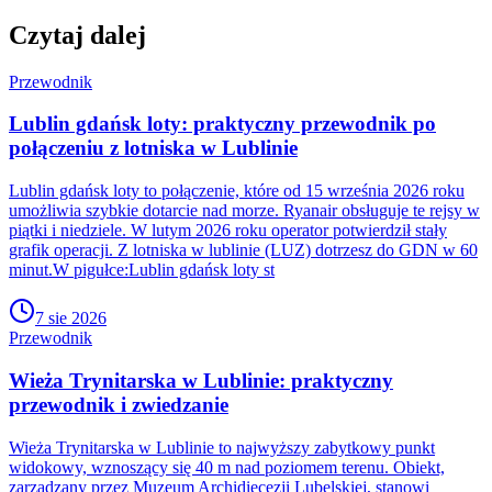
Czytaj dalej
Przewodnik
Lublin gdańsk loty: praktyczny przewodnik po
połączeniu z lotniska w Lublinie
Lublin gdańsk loty to połączenie, które od 15 września 2026 roku
umożliwia szybkie dotarcie nad morze. Ryanair obsługuje te rejsy w
piątki i niedziele. W lutym 2026 roku operator potwierdził stały
grafik operacji. Z lotniska w lublinie (LUZ) dotrzesz do GDN w 60
minut.W pigułce:Lublin gdańsk loty st
7 sie 2026
Przewodnik
Wieża Trynitarska w Lublinie: praktyczny
przewodnik i zwiedzanie
Wieża Trynitarska w Lublinie to najwyższy zabytkowy punkt
widokowy, wznoszący się 40 m nad poziomem terenu. Obiekt,
zarządzany przez Muzeum Archidiecezji Lubelskiej, stanowi