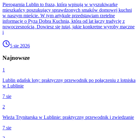
Pierogarnia Lublin to fraza, którą wpisują w wyszukiwarkę
mieszkańcy poszukujący sprawdzonych smaków domowej kuchni
w naszym mieście. W tym artykule przedstawiam rzetelne
informacje o Pyza Dobra Kuchnia, która od lat łączy tradycję z
nowoczesnością. Dowiesz się tutaj, jakie konkretne wyroby mączne
i
5 sie 2026
Najnowsze
1
Lublin gdańsk loty: praktyczny przewodnik po połączeniu z lotniska
w Lublinie
7 sie
2
Wieża Trynitarska w Lublinie: praktyczny przewodnik i zwiedzanie
7 sie