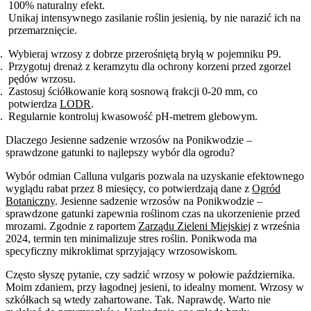
100% naturalny efekt.
Unikaj intensywnego zasilanie roślin jesienią, by nie narazić ich na
przemarznięcie.
Wybieraj wrzosy z dobrze przerośniętą bryłą w pojemniku P9.
Przygotuj drenaż z keramzytu dla ochrony korzeni przed zgorzel
pędów wrzosu.
Zastosuj ściółkowanie korą sosnową frakcji 0-20 mm, co
potwierdza
LODR
.
Regularnie kontroluj kwasowość pH-metrem glebowym.
Dlaczego Jesienne sadzenie wrzosów na Ponikwodzie –
sprawdzone gatunki to najlepszy wybór dla ogrodu?
Wybór odmian Calluna vulgaris pozwala na uzyskanie efektownego
wyglądu rabat przez 8 miesięcy, co potwierdzają dane z
Ogród
Botaniczny
. Jesienne sadzenie wrzosów na Ponikwodzie –
sprawdzone gatunki zapewnia roślinom czas na ukorzenienie przed
mrozami. Zgodnie z raportem
Zarządu Zieleni Miejskiej
z września
2024, termin ten minimalizuje stres roślin. Ponikwoda ma
specyficzny mikroklimat sprzyjający wrzosowiskom.
Często słyszę pytanie, czy sadzić wrzosy w połowie października.
Moim zdaniem, przy łagodnej jesieni, to idealny moment. Wrzosy w
szkółkach są wtedy zahartowane. Tak. Naprawdę. Warto nie