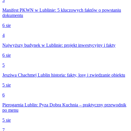
3
Manifest PKWN w Lublinie: 5 kluczowych faktów o powstaniu
dokumentu
6 sie
4
Najwyższy budynek w Lublinie: projekt inwestycyjny i fakty
6 sie
5
Jesziwa Chachmej Lublin historia: fakty, losy i zwiedzanie obiektu
5 sie
6
Pierogarnia Lublin: Pyza Dobra Kuchnia – praktyczny przewodnik
po menu
5 sie
7