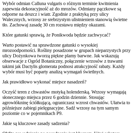
Wybór odmian Calluna vulgaris o różnym terminie kwitnienia
zapewnia dekoracyjność aż do mrozów. Odmiany pączkowe są
odporne na deszcz i wiatr. Zgodnie z praktyką przy ulicy
Walecznych, wrzosy ze srebrzystym ulistnieniem stanowią świetne
tło. Zachowaj zasadę 30 cm rozstawu między okazami.
Które gatunki sprawią, że Ponikwoda będzie zachwycać?
Warto postawić na sprawdzone gatunki o wysokiej
mrozoodporności. Rośliny posadzone w grupach nieparzystych przy
ulicy Dożynkowa tworzą piękne plamy barwne. Jak wskazują
obserwacje z Ogród Botaniczny, połączenie wrzosów z trawami
takimi jak Dactylis glomerata podnosi atrakcyjność rabaty. Każdy
wybór musi być poparty analizą wymagań świetlnych.
Jak prawidłowo wykonać miejsce nasadzeń?
Oczyść teren z chwastów motyką holenderską. Wrzosy wymagają
słonecznego miejsca przez 6 godzin dziennie. Stosując
agrowłókninę ściółkującą, ograniczasz wzrost chwastów. Ułatwia to
późniejsze zabiegi pielęgnacyjne. Sadź wrzosy na tym samym
poziomie co w pojemnikach P9.
Jakie są kluczowe zasady sadzenia?