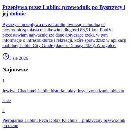
Przepływa przez Lublin: przewodnik po Bystrzycy i
jej dolinie
Bystrzyca przepływa przez Lublin, tworząc naturalną oś
przyrodniczą miasta o całkowitej długości 86,91 km. Poniżej
przedstawiam najważniejsze dane dotyczące rzeki, w tym
informacje o infrastrukturze i rekreacji, które sprawdzisz w aplikacji
mobilnej Lublin City Guide (dane z 15 maja 2026).W pigułce:
3 sie 2026
Najnowsze
1
Jesziwa Chachmej Lublin historia: fakty, losy i zwiedzanie obiektu
5 sie
2
Pierogarnia Lublin: Pyza Dobra Kuchnia – praktyczny przewodnik
po menu