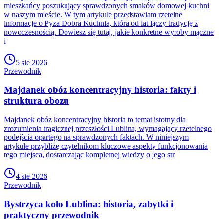
mieszkańcy poszukujący sprawdzonych smaków domowej kuchni
w naszym mieście. W tym artykule przedstawiam rzetelne
informacje o Pyza Dobra Kuchnia, która od lat łączy tradycję z
nowoczesnością. Dowiesz się tutaj, jakie konkretne wyroby mączne
i
5 sie 2026
Przewodnik
Majdanek obóz koncentracyjny historia: fakty i
struktura obozu
Majdanek obóz koncentracyjny historia to temat istotny dla
zrozumienia tragicznej przeszłości Lublina, wymagający rzetelnego
podejścia opartego na sprawdzonych faktach. W niniejszym
artykule przybliżę czytelnikom kluczowe aspekty funkcjonowania
tego miejsca, dostarczając kompletnej wiedzy o jego str
4 sie 2026
Przewodnik
Bystrzyca koło Lublina: historia, zabytki i
praktyczny przewodnik