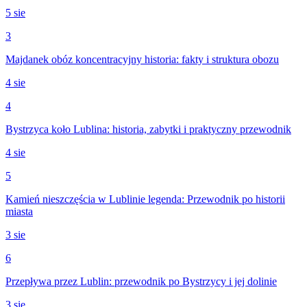
5 sie
3
Majdanek obóz koncentracyjny historia: fakty i struktura obozu
4 sie
4
Bystrzyca koło Lublina: historia, zabytki i praktyczny przewodnik
4 sie
5
Kamień nieszczęścia w Lublinie legenda: Przewodnik po historii
miasta
3 sie
6
Przepływa przez Lublin: przewodnik po Bystrzycy i jej dolinie
3 sie