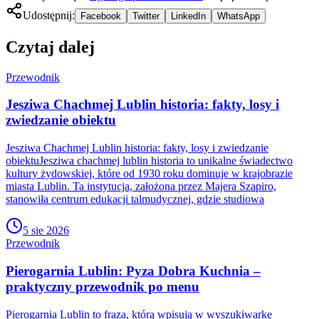
Udostępnij:
Facebook
Twitter
LinkedIn
WhatsApp
Czytaj dalej
Przewodnik
Jesziwa Chachmej Lublin historia: fakty, losy i
zwiedzanie obiektu
Jesziwa Chachmej Lublin historia: fakty, losy i zwiedzanie
obiektuJesziwa chachmej lublin historia to unikalne świadectwo
kultury żydowskiej, które od 1930 roku dominuje w krajobrazie
miasta Lublin. Ta instytucja, założona przez Majera Szapiro,
stanowiła centrum edukacji talmudycznej, gdzie studiowa
5 sie 2026
Przewodnik
Pierogarnia Lublin: Pyza Dobra Kuchnia –
praktyczny przewodnik po menu
Pierogarnia Lublin to fraza, którą wpisują w wyszukiwarkę