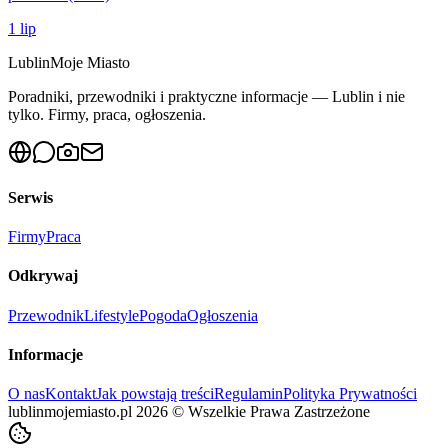
1 lip
Lublin
Moje Miasto
Poradniki, przewodniki i praktyczne informacje — Lublin i nie
tylko. Firmy, praca, ogłoszenia.
Serwis
Firmy
Praca
Odkrywaj
Przewodnik
Lifestyle
Pogoda
Ogłoszenia
Informacje
O nas
Kontakt
Jak powstają treści
Regulamin
Polityka Prywatności
lublinmojemiasto.pl
2026
©
Wszelkie Prawa Zastrzeżone