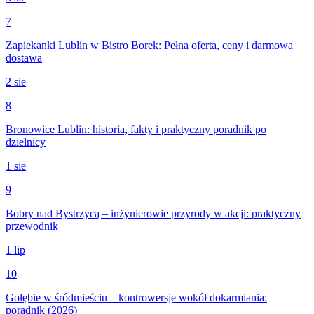
7
Zapiekanki Lublin w Bistro Borek: Pełna oferta, ceny i darmowa
dostawa
2 sie
8
Bronowice Lublin: historia, fakty i praktyczny poradnik po
dzielnicy
1 sie
9
Bobry nad Bystrzycą – inżynierowie przyrody w akcji: praktyczny
przewodnik
1 lip
10
Gołębie w śródmieściu – kontrowersje wokół dokarmiania:
poradnik (2026)