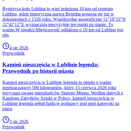
Bystrzyca koło Lublina to wieś położona 10 km od centrum
Lublina, gdzie historyczna nazwa Bestritia pojawia się już w
dokumentach z 1326 roku. Współrzędne geograficzne 51°18′33″N
22°42′12″E wyznaczają precyzyjnie ten punkt na mapie. To
ważne.W pigułce:Miejscowość oddalona o 10 km od Lublina jest
obs
4 sie 2026
Przewodnik
Kamień nieszczęścia w Lublinie legenda:
Przewodnik po historii miasta
Kamień nieszczęścia w Lublinie legenda to obiekt o wadze
przekraczającej 500 kilogramów, który 15 czerwca 2026 roku
przyciąga uwagę mieszkańców Starego Miasta. Według danych z
Katalogu Zabytków Sztuki w Polsce, kamień nieszczęścia w
Lublinie legenda pełnił funkcję podstawy pod pień katowski na
placu
3 sie 2026
Przewodnik