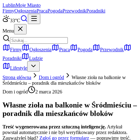
Lublin
Moje Miasto
Firmy
Ogłoszenia
Praca
Pogoda
Przewodnik
Poradniki
33
°C
Menu
Firmy
Ogłoszenia
Praca
Pogoda
Przewodnik
Poradniki
Ludzie
Lifestyle
Strona główna
Dom i ogród
Własne zioła na balkonie w
Śródmieściu – poradnik dla mieszkańców bloków
Dom i ogród
2 marca 2026
Własne zioła na balkonie w Śródmieściu –
poradnik dla mieszkańców bloków
Treść wygenerowana przez sztuczną inteligencję.
Artykuł
powstał automatycznie i nie był weryfikowany przez redaktora.
Zauważyłeś błąd?
Zgłoś go przez formularz
— poprawimy treść.