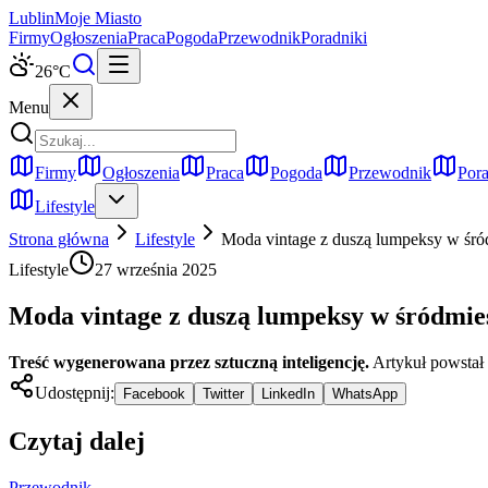
Lublin
Moje Miasto
Firmy
Ogłoszenia
Praca
Pogoda
Przewodnik
Poradniki
26
°C
Menu
Firmy
Ogłoszenia
Praca
Pogoda
Przewodnik
Pora
Lifestyle
Strona główna
Lifestyle
Moda vintage z duszą lumpeksy w śró
Lifestyle
27 września 2025
Moda vintage z duszą lumpeksy w śródmieś
Treść wygenerowana przez sztuczną inteligencję.
Artykuł powstał
Udostępnij:
Facebook
Twitter
LinkedIn
WhatsApp
Czytaj dalej
Przewodnik