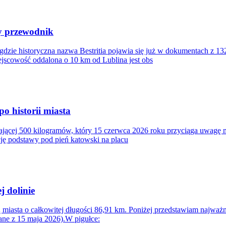
ny przewodnik
 gdzie historyczna nazwa Bestritia pojawia się już w dokumentach z 
jscowość oddalona o 10 km od Lublina jest obs
o historii miasta
czającej 500 kilogramów, który 15 czerwca 2026 roku przyciąga uwag
cję podstawy pod pień katowski na placu
j dolinie
 miasta o całkowitej długości 86,91 km. Poniżej przedstawiam najważnie
dane z 15 maja 2026).W pigułce: