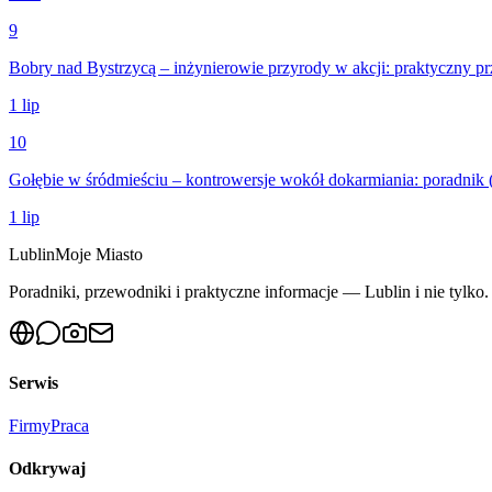
9
Bobry nad Bystrzycą – inżynierowie przyrody w akcji: praktyczny p
1 lip
10
Gołębie w śródmieściu – kontrowersje wokół dokarmiania: poradnik 
1 lip
Lublin
Moje Miasto
Poradniki, przewodniki i praktyczne informacje — Lublin i nie tylko. 
Serwis
Firmy
Praca
Odkrywaj