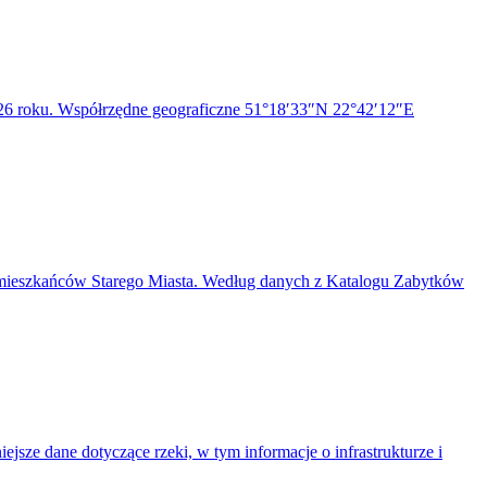
1326 roku. Współrzędne geograficzne 51°18′33″N 22°42′12″E
ę mieszkańców Starego Miasta. Według danych z Katalogu Zabytków
jsze dane dotyczące rzeki, w tym informacje o infrastrukturze i