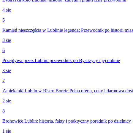
4 sie
5
Kamień nieszczęścia w Lublinie legenda: Przewodnik po historii mias
3 sie
6
Przepływa przez Lublin: przewodnik po Bystrzycy i jej dolinie
3 sie
7
Zapiekanki Lublin w Bistro Borek: Pełna oferta, ceny i darmowa dos
2 sie
8
Bronowice Lublin: historia, fakty i praktyczny poradnik po dzielnicy
1 sie