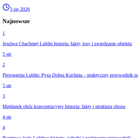
3 sie 2026
Najnowsze
1
Jesziwa Chachmej Lublin historia: fakty, losy i zwiedzanie obiektu
5 sie
2
Pierogarnia Lublin: Pyza Dobra Kuchnia – praktyczny przewodnik 
5 sie
3
Majdanek obóz koncentracyjny historia: fakty i struktura obozu
4 sie
4
Bystrzyca koło Lublina: historia, zabytki i praktyczny przewodnik