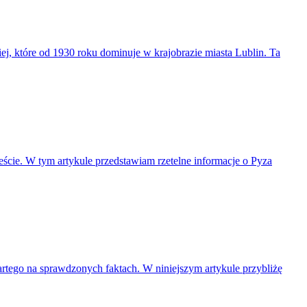
iej, które od 1930 roku dominuje w krajobrazie miasta Lublin. Ta
cie. W tym artykule przedstawiam rzetelne informacje o Pyza
partego na sprawdzonych faktach. W niniejszym artykule przybliżę