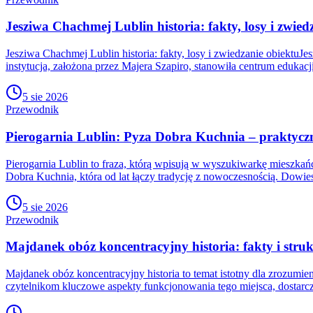
Jesziwa Chachmej Lublin historia: fakty, losy i zwied
Jesziwa Chachmej Lublin historia: fakty, losy i zwiedzanie obiektuJe
instytucja, założona przez Majera Szapiro, stanowiła centrum edukacj
5 sie 2026
Przewodnik
Pierogarnia Lublin: Pyza Dobra Kuchnia – praktyc
Pierogarnia Lublin to fraza, którą wpisują w wyszukiwarkę mieszk
Dobra Kuchnia, która od lat łączy tradycję z nowoczesnością. Dowies
5 sie 2026
Przewodnik
Majdanek obóz koncentracyjny historia: fakty i stru
Majdanek obóz koncentracyjny historia to temat istotny dla zrozumie
czytelnikom kluczowe aspekty funkcjonowania tego miejsca, dostarcz