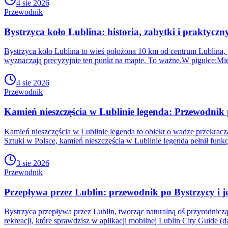
4 sie 2026
Przewodnik
Bystrzyca koło Lublina: historia, zabytki i praktycz
Bystrzyca koło Lublina to wieś położona 10 km od centrum Lublina,
wyznaczają precyzyjnie ten punkt na mapie. To ważne.W pigułce:Mie
4 sie 2026
Przewodnik
Kamień nieszczęścia w Lublinie legenda: Przewodnik p
Kamień nieszczęścia w Lublinie legenda to obiekt o wadze przekra
Sztuki w Polsce, kamień nieszczęścia w Lublinie legenda pełnił funk
3 sie 2026
Przewodnik
Przepływa przez Lublin: przewodnik po Bystrzycy i je
Bystrzyca przepływa przez Lublin, tworząc naturalną oś przyrodniczą
rekreacji, które sprawdzisz w aplikacji mobilnej Lublin City Guide (