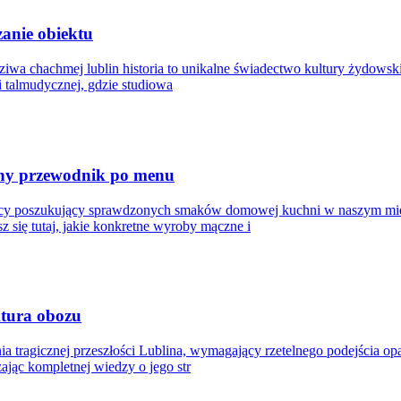
zanie obiektu
sziwa chachmej lublin historia to unikalne świadectwo kultury żydowsk
i talmudycznej, gdzie studiowa
zny przewodnik po menu
ańcy poszukujący sprawdzonych smaków domowej kuchni w naszym mieś
z się tutaj, jakie konkretne wyroby mączne i
ktura obozu
nia tragicznej przeszłości Lublina, wymagający rzetelnego podejścia o
ając kompletnej wiedzy o jego str