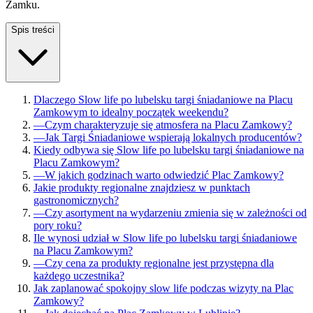
Zamku.
Spis treści
Dlaczego Slow life po lubelsku targi śniadaniowe na Placu
Zamkowym to idealny początek weekendu?
—
Czym charakteryzuje się atmosfera na Placu Zamkowy?
—
Jak Targi Śniadaniowe wspierają lokalnych producentów?
Kiedy odbywa się Slow life po lubelsku targi śniadaniowe na
Placu Zamkowym?
—
W jakich godzinach warto odwiedzić Plac Zamkowy?
Jakie produkty regionalne znajdziesz w punktach
gastronomicznych?
—
Czy asortyment na wydarzeniu zmienia się w zależności od
pory roku?
Ile wynosi udział w Slow life po lubelsku targi śniadaniowe
na Placu Zamkowym?
—
Czy cena za produkty regionalne jest przystępna dla
każdego uczestnika?
Jak zaplanować spokojny slow life podczas wizyty na Plac
Zamkowy?