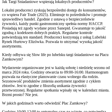
Jak Targi Śniadaniowe wspierają lokalnych producentów?
Lokalni producenci zyskują bezpośredni dostęp do konsumentów,
co wspiera Fair Trade (2025). Eliminuje to pośredników i promuje
sprawiedliwy handel. Zgodnie z ustawą o bezpieczeństwie
żywności, każdy punkt gastronomiczny spełnia normy HACCP.
Posiadają też zgody wydane przez Sanepid. Gwarantuje to jakość
zgodną z kodeksem dobrych praktyk. Regularne kontrole
potwierdzają ten standard. Producenci korzystają z usług Lubelski
Rynek Hurtowy Elizówka. Pozwala to utrzymać wysoką jakość
asortymentu.
Kiedy odbywa się Slow life po lubelsku targi śniadaniowe na Placu
Zamkowym?
Wydarzenie organizowane jest w każdą sobotę i niedzielę sezonu od
marca 2024 roku. Godziny otwarcia to 09:00-16:00. Harmonogram
pozwala na elastyczne planowanie czasu wolnego dla rodzin.
Sezonowość produktów zmienia asortyment zgodnie z cyklem
zbiorów. Jest to zgodne z filozofią unikania żywności
przetworzonej. Regularne spotkania wpisały się w kalendarz miasta.
Brzmi prosto? Nie jest.
W jakich godzinach warto odwiedzić Plac Zamkowy?
Godziny 10:00-12:00 to optymalny czas na wizytę, co potwierdza