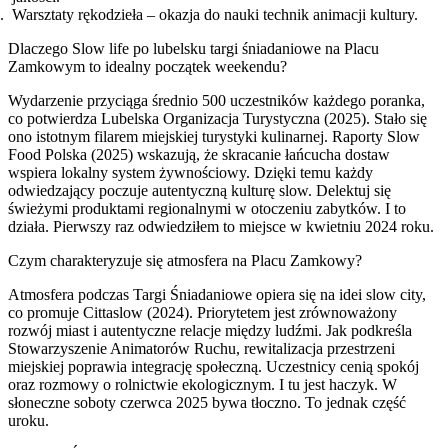
Warsztaty rękodzieła – okazja do nauki technik animacji kultury.
Dlaczego Slow life po lubelsku targi śniadaniowe na Placu
Zamkowym to idealny początek weekendu?
Wydarzenie przyciąga średnio 500 uczestników każdego poranka,
co potwierdza Lubelska Organizacja Turystyczna (2025). Stało się
ono istotnym filarem miejskiej turystyki kulinarnej. Raporty Slow
Food Polska (2025) wskazują, że skracanie łańcucha dostaw
wspiera lokalny system żywnościowy. Dzięki temu każdy
odwiedzający poczuje autentyczną kulturę slow. Delektuj się
świeżymi produktami regionalnymi w otoczeniu zabytków. I to
działa. Pierwszy raz odwiedziłem to miejsce w kwietniu 2024 roku.
Czym charakteryzuje się atmosfera na Placu Zamkowy?
Atmosfera podczas Targi Śniadaniowe opiera się na idei slow city,
co promuje Cittaslow (2024). Priorytetem jest zrównoważony
rozwój miast i autentyczne relacje między ludźmi. Jak podkreśla
Stowarzyszenie Animatorów Ruchu, rewitalizacja przestrzeni
miejskiej poprawia integrację społeczną. Uczestnicy cenią spokój
oraz rozmowy o rolnictwie ekologicznym. I tu jest haczyk. W
słoneczne soboty czerwca 2025 bywa tłoczno. To jednak część
uroku.