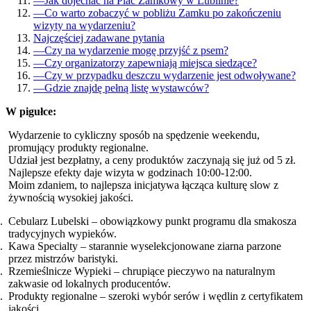
—
Jak dojechać na Plac Zamkowy w Lublinie?
—
Co warto zobaczyć w pobliżu Zamku po zakończeniu
wizyty na wydarzeniu?
Najczęściej zadawane pytania
—
Czy na wydarzenie mogę przyjść z psem?
—
Czy organizatorzy zapewniają miejsca siedzące?
—
Czy w przypadku deszczu wydarzenie jest odwoływane?
—
Gdzie znajdę pełną listę wystawców?
W pigułce:
Wydarzenie to cykliczny sposób na spędzenie weekendu,
promujący produkty regionalne.
Udział jest bezpłatny, a ceny produktów zaczynają się już od 5 zł.
Najlepsze efekty daje wizyta w godzinach 10:00-12:00.
Moim zdaniem, to najlepsza inicjatywa łącząca kulturę slow z
żywnością wysokiej jakości.
Cebularz Lubelski – obowiązkowy punkt programu dla smakosza
tradycyjnych wypieków.
Kawa Specialty – starannie wyselekcjonowane ziarna parzone
przez mistrzów baristyki.
Rzemieślnicze Wypieki – chrupiące pieczywo na naturalnym
zakwasie od lokalnych producentów.
Produkty regionalne – szeroki wybór serów i wędlin z certyfikatem
jakości.