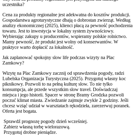
uczestnika?
Cena za produkty regionalne jest adekwatna do kosztów produkcji.
Gospodarstwa agroturystyczne dbają o dobrostan zwierząt. Według
analizy ekonomicznej (2025), klienci płacą za pewność pochodzenia
towaru. Jest to inwestycja w lokalny system żywnościowy.
Wybierając zakupy u producentów, wspieramy polskie rolnictwo.
Mamy pewność, że produkt jest wolny od konserwantów. W
praktyce warto dopłacić za lokalność.
Jak zaplanować spokojny slow life podczas wizyty na Plac
Zamkowy?
Wizytę na Plac Zamkowy zacznij od sprawdzenia pogody, radzi
Lubelska Organizacja Turystyczna (2025). Przygotuj własny koc
piknikowy. Pozwoli to na pełną kulturę slow. To nie tylko
konsumpcja, ale przede wszystkim slow travel. Doświadczaj
miejsca i jego historii. Spacer w stronę Bramy Grodzka pozwoli
poczuć klimat miasta. Zwiedzanie zajmuje zwykle 2 godziny. Jeśli
chcesz wziąć udział w warsztatach rękodzieła, zarezerwuj poranek.
Oferta jest bogata.
Sprawdź prognozę pogody dzień wcześniej.
Zabierz własną torbę wielorazową.
Przygotuj drobne pieniądze.