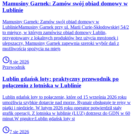
Mamusiny Garnek: Zamów swój obiad domowy w
Lublinie
Mamusiny Garnek: Zamów swój obiad domowy w
LublinieMamusiny Garnek przy ul. Marii Curie-Skłodowskiej 54/2
to miejsce, w którym zamówisz obiad domowy Lublin,
przygotowany z lokalnych produktów bez użycia mrożonek i
ulepszaczy. Mamusiny Garnek zapewnia szeroki wybór dań z
możliwością spożycia na miejs
8 sie 2026
Przewodnik
Lublin gdańsk loty: praktyczny przewodnik po
połączeniu z lotniska w Lublinie
Lublin gdańsk loty to połączenie, które od 15 września 2026 roku
umożliwia szybkie dotarcie nad morze. Ryanair obsługuje te rejsy w
piątki i niedziele. W lutym 2026 roku operator potwierdził stały
grafik operacji. Z lotniska w lublinie (LUZ) dotrzesz do GDN w 60
minut.W pigułce:Lublin gdańsk loty st
7 sie 2026