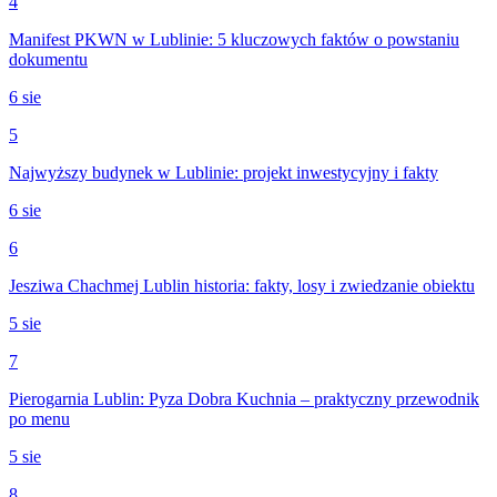
4
Manifest PKWN w Lublinie: 5 kluczowych faktów o powstaniu
dokumentu
6 sie
5
Najwyższy budynek w Lublinie: projekt inwestycyjny i fakty
6 sie
6
Jesziwa Chachmej Lublin historia: fakty, losy i zwiedzanie obiektu
5 sie
7
Pierogarnia Lublin: Pyza Dobra Kuchnia – praktyczny przewodnik
po menu
5 sie
8