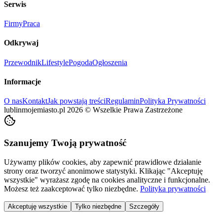
Serwis
Firmy
Praca
Odkrywaj
Przewodnik
Lifestyle
Pogoda
Ogłoszenia
Informacje
O nas
Kontakt
Jak powstają treści
Regulamin
Polityka Prywatności
lublinmojemiasto.pl
2026
©
Wszelkie Prawa Zastrzeżone
Szanujemy Twoją prywatność
Używamy plików cookies, aby zapewnić prawidłowe działanie
strony oraz tworzyć anonimowe statystyki. Klikając "Akceptuję
wszystkie" wyrażasz zgodę na cookies analityczne i funkcjonalne.
Możesz też zaakceptować tylko niezbędne.
Polityka prywatności
Akceptuję wszystkie
Tylko niezbędne
Szczegóły