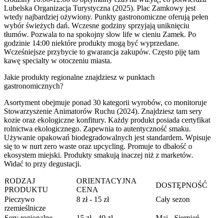
Lubelska Organizacja Turystyczna (2025). Plac Zamkowy jest
wtedy najbardziej ożywiony. Punkty gastronomiczne oferują pełen
wybór świeżych dań. Wczesne godziny sprzyjają uniknięciu
tłumów. Pozwala to na spokojny slow life w cieniu Zamek. Po
godzinie 14:00 niektóre produkty mogą być wyprzedane.
Wcześniejsze przybycie to gwarancja zakupów. Często piję tam
kawę specialty w otoczeniu miasta.
Jakie produkty regionalne znajdziesz w punktach
gastronomicznych?
Asortyment obejmuje ponad 30 kategorii wyrobów, co monitoruje
Stowarzyszenie Animatorów Ruchu (2024). Znajdziesz tam sery
kozie oraz ekologiczne konfitury. Każdy produkt posiada certyfikat
rolnictwa ekologicznego. Zapewnia to autentyczność smaku.
Używanie opakowań biodegradowalnych jest standardem. Wpisuje
się to w nurt zero waste oraz upcycling. Promuje to dbałość o
ekosystem miejski. Produkty smakują inaczej niż z marketów.
Widać to przy degustacji.
RODZAJ
ORIENTACYJNA
DOSTĘPNOŚĆ
PRODUKTU
CENA
Pieczywo
8 zł - 15 zł
Cały sezon
rzemieślnicze
Sery regionalne
15 zł - 40 zł
Maj - Sierpień