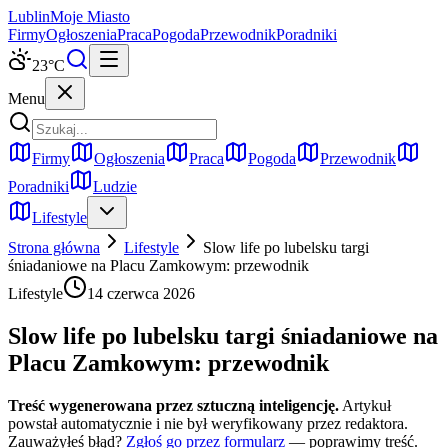
Lublin
Moje Miasto
Firmy
Ogłoszenia
Praca
Pogoda
Przewodnik
Poradniki
23
°C
Menu
Firmy
Ogłoszenia
Praca
Pogoda
Przewodnik
Poradniki
Ludzie
Lifestyle
Strona główna
Lifestyle
Slow life po lubelsku targi
śniadaniowe na Placu Zamkowym: przewodnik
Lifestyle
14 czerwca 2026
Slow life po lubelsku targi śniadaniowe na
Placu Zamkowym: przewodnik
Treść wygenerowana przez sztuczną inteligencję.
Artykuł
powstał automatycznie i nie był weryfikowany przez redaktora.
Zauważyłeś błąd?
Zgłoś go przez formularz
— poprawimy treść.