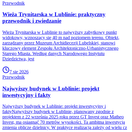
Przewodnik
Wieża Trynitarska w Lublinie: praktyczny
przewodnik i zwiedzanie
Wieża Trynitarska w Lublinie to najwyższy zabytkowy punkt
widokowy, wznoszący się 40 m nad poziomem terenu. Obiekt,
zarządzany przez Muzeum Archidiecezji Lubelskiej, stanowi
kluczowy element Zespołu Architektoniczno-Urbanistycznego
Starego Miasta. Według danych Narodowego Instytutu
Dziedzictwa, jest
7 sie 2026
Przewodnik
Najwyższy budynek w Lublinie: projekt
inwestycyjny i fakty
Najwyższy budynek w Lublinie: projekt inwestycyjny i
faktyNajwyższy budynek w Lublinie, planowany zgodnie z
projektem z 22 września 2025 roku przez GT Invest oraz Matheo
Invest, ma osiągnąć 70 metrów wysokości. Ta ambitna inwestycja
zmienia oblicze dzielnicy. W praktyce realizacja zależy od wielu cz