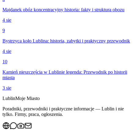
Majdanek obóz koncentracyjny historia: fakty i struktura obozu
4 sie
9
Bystrzyca koło Lublina: historia, zabytki i praktyczny przewodnik
4 sie
10
Kamień nieszczęścia w Lublinie legenda: Przewodnik po historii
miasta
3 sie
Lublin
Moje Miasto
Poradniki, przewodniki i praktyczne informacje — Lublin i nie
tylko. Firmy, praca, ogłoszenia.