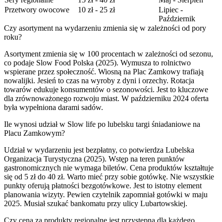
Przetwory owocowe
10 zł - 25 zł
Lipiec -
Październik
Czy asortyment na wydarzeniu zmienia się w zależności od pory
roku?
Asortyment zmienia się w 100 procentach w zależności od sezonu,
co podaje Slow Food Polska (2025). Wymusza to rolnictwo
wspierane przez społeczność. Wiosną na Plac Zamkowy trafiają
nowalijki. Jesień to czas na wyroby z dyni i orzechy. Rotacja
towarów edukuje konsumentów o sezonowości. Jest to kluczowe
dla zrównoważonego rozwoju miast. W październiku 2024 oferta
była wypełniona darami sadów.
Ile wynosi udział w Slow life po lubelsku targi śniadaniowe na
Placu Zamkowym?
Udział w wydarzeniu jest bezpłatny, co potwierdza Lubelska
Organizacja Turystyczna (2025). Wstęp na teren punktów
gastronomicznych nie wymaga biletów. Cena produktów kształtuje
się od 5 zł do 40 zł. Warto mieć przy sobie gotówkę. Nie wszystkie
punkty oferują płatności bezgotówkowe. Jest to istotny element
planowania wizyty. Pewien czytelnik zapomniał gotówki w maju
2025. Musiał szukać bankomatu przy ulicy Lubartowskiej.
Czy cena za produkty regionalne jest przystępna dla każdego