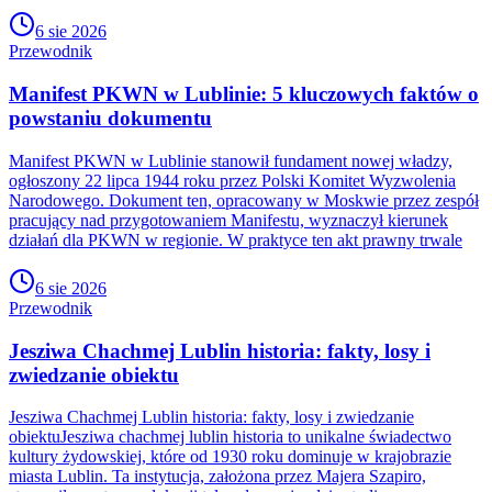
6 sie 2026
Przewodnik
Manifest PKWN w Lublinie: 5 kluczowych faktów o
powstaniu dokumentu
Manifest PKWN w Lublinie stanowił fundament nowej władzy,
ogłoszony 22 lipca 1944 roku przez Polski Komitet Wyzwolenia
Narodowego. Dokument ten, opracowany w Moskwie przez zespół
pracujący nad przygotowaniem Manifestu, wyznaczył kierunek
działań dla PKWN w regionie. W praktyce ten akt prawny trwale
6 sie 2026
Przewodnik
Jesziwa Chachmej Lublin historia: fakty, losy i
zwiedzanie obiektu
Jesziwa Chachmej Lublin historia: fakty, losy i zwiedzanie
obiektuJesziwa chachmej lublin historia to unikalne świadectwo
kultury żydowskiej, które od 1930 roku dominuje w krajobrazie
miasta Lublin. Ta instytucja, założona przez Majera Szapiro,