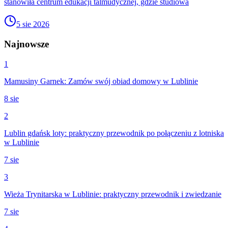
stanowiła centrum edukacji talmudycznej, gdzie studiowa
5 sie 2026
Najnowsze
1
Mamusiny Garnek: Zamów swój obiad domowy w Lublinie
8 sie
2
Lublin gdańsk loty: praktyczny przewodnik po połączeniu z lotniska
w Lublinie
7 sie
3
Wieża Trynitarska w Lublinie: praktyczny przewodnik i zwiedzanie
7 sie