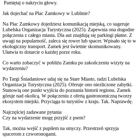
Pamiętaj o nakryciu głowy.
Jak dojechać na Plac Zamkowy w Lublinie?
Na Plac Zamkowy dojedziesz komunikacją miejską, co sugeruje
Lubelska Organizacja Turystyczna (2025). Zapewnia ona dogodne
połączenia z całego miasta. Dla aut znajdują się parkingi płatne. Z
uwagi na popularność, zaleca się rower lub spacer. Wpisało się to w
ekologiczny transport. Zamek jest świetnie skomunikowany.
Ułatwia to dotarcie o każdej porze roku.
Co warto zobaczyć w pobliżu Zamku po zakończeniu wizyty na
wydarzeniu?
Po Targi Śniadaniowe udaj się na Stare Miasto, radzi Lubelska
Organizacja Turystyczna (2025). Oferuje ono niezliczone zabytki.
Stanowią one punkt wyjścia do poznania historii regionu. Zamek
góruje nad okolicą. W połączeniu z ofertą gastronomiczną tworzy
ekosystem miejski. Przyciąga to turystów z kraju. Tak. Naprawdę.
Najczęściej zadawane pytania
Czy na wydarzenie mogę przyjść z psem?
Tak, można wejść z pupilem na smyczy. Przestrzeń sprzyja
spacerom z czworonogami.