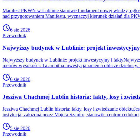
Manifest PKWN w Lublinie stanowił fundament nowej władzy, ogłos
nad przygotowaniem Manifestu, wyznaczył kierunek działań dla PKW
6 sie 2026
Przewodnik
Najwyższy budynek w Lublinie: projekt inwestycyjny 
Najwyższy budynek w Lublinie: projekt inwestycyjny i faktyNajwyżs
metrów wysokości. Ta ambitna inwestycja zmienia oblicze dzielnicy. 
6 sie 2026
Przewodnik
Jesziwa Chachmej Lublin historia: fakty, losy i zwied
Jesziwa Chachmej Lublin historia: fakty, losy i zwiedzanie obiektuJe
instytucja, założona przez Majera Szapiro, stanowiła centrum edukacj
5 sie 2026
Przewodnik