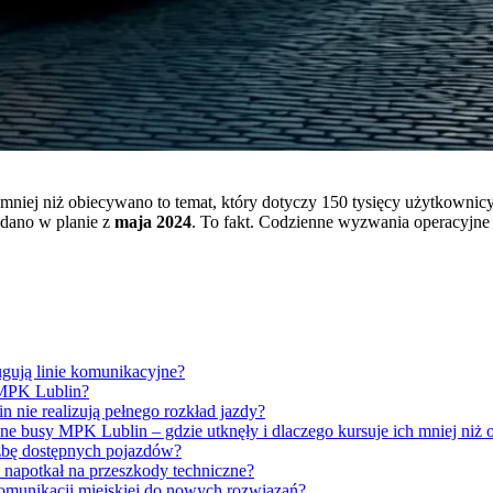
 mniej niż obiecywano to temat, który dotyczy 150 tysięcy użytkowni
adano w planie z
maja 2024
. To fakt. Codzienne wyzwania operacyjne 
gują linie komunikacyjne?
 MPK Lublin?
n nie realizują pełnego rozkład jazdy?
czne busy MPK Lublin – gdzie utknęły i dlaczego kursuje ich mniej niż
iczbę dostępnych pojazdów?
 napotkał na przeszkody techniczne?
komunikacji miejskiej do nowych rozwiązań?