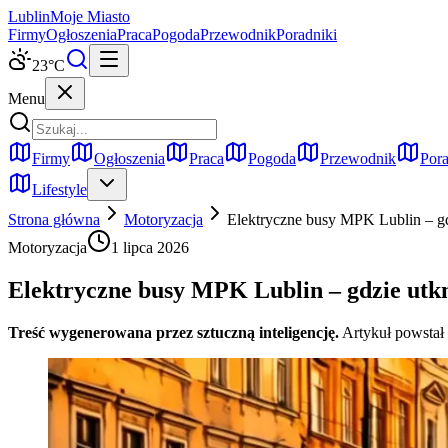
Lublin
Moje Miasto
Firmy
Ogłoszenia
Praca
Pogoda
Przewodnik
Poradniki
23
°C
Menu
Firmy
Ogłoszenia
Praca
Pogoda
Przewodnik
Pora
Lifestyle
Strona główna
Motoryzacja
Elektryczne busy MPK Lublin – gdz
Motoryzacja
1 lipca 2026
Elektryczne busy MPK Lublin – gdzie utknę
Treść wygenerowana przez sztuczną inteligencję.
Artykuł powstał