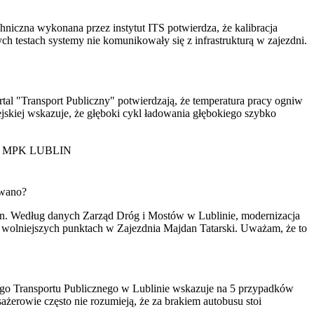
iczna wykonana przez instytut ITS potwierdza, że kalibracja
ych testach systemy nie komunikowały się z infrastrukturą w zajezdni.
tal "Transport Publiczny" potwierdzają, że temperatura pracy ogniw
skiej wskazuje, że głęboki cykl ładowania głębokiego szybko
 MPK LUBLIN
ywano?
lin. Według danych Zarząd Dróg i Mostów w Lublinie, modernizacja
a wolniejszych punktach w Zajezdnia Majdan Tatarski. Uważam, że to
iego Transportu Publicznego w Lublinie wskazuje na 5 przypadków
sażerowie często nie rozumieją, że za brakiem autobusu stoi