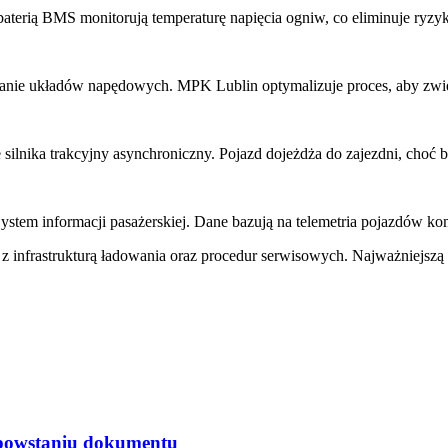
baterią BMS monitorują temperaturę napięcia ogniw, co eliminuje ryzy
wanie układów napędowych. MPK Lublin optymalizuje proces, aby zwi
lnika trakcyjny asynchroniczny. Pojazd dojeżdża do zajezdni, choć br
ystem informacji pasażerskiej. Dane bazują na telemetria pojazdów kom
z infrastrukturą ładowania oraz procedur serwisowych. Najważniejs
 powstaniu dokumentu