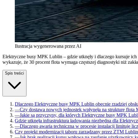
Ilustracja wygenerowana przez AI
Elektryczne busy MPK Lublin – gdzie utknęły i dlaczego kursuje ich
wykazuje, że 30 procent flota wymaga częstszej diagnostyki niż zakł
Spis treści
Dlaczego Elektryczne busy MPK Lublin obecnie rzadziej obsłu
—
Czy dostawa nowych jednostek wpłynęła na strukturę flota
—
Jakie są przyczyny, dla których Elektryczne busy MPK Lubli
Gdzie utknęła infrastruktura ładowania niezbędna dla Elektry
—
Dlaczego awaria techniczna w procesie instalacji limituje l
Czy projekt modernizacji taboru zarządzany przez ZTM Lublin
—
Jak brak realizacji kursu wpływa na zaufanie użytkownicy 