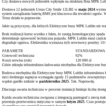
Czy dostawa nowych jednostek wpłynęła na strukturę flota MPK Lub
Dostawa 12 jednostek Ursus City Smile 12LBE w
maju 2024
wymusi
system zarządzania baterią BMS jest kluczowa dla trwałości ogniw. W 
Teraz działa to poprawnie.
Jakie są przyczyny, dla których Elektryczne busy MPK Lublin nie rea
Brak realizacji kursu wynika z faktu, że zasięg homologacyjny spad
determinuje sprawność techniczna pojazdu. MPK Lublin musi częście
degraduje ogniwa. Elektronika wymusza tryb serwisowy poniżej -10 s
PARAMETR
STANDARDOWA 
Gotowość techniczna
92%
Koszt serwisu (rok)
120 000 zł
Gdzie utknęła infrastruktura ładowania niezbędna dla Elektryczne b
Budowa niezbędna dla Elektryczne busy MPK Lublin infrastruktura ł
sieci średniego napięcia wymagała zgody 15 podmiotów zewnętrznych
wąskie gardło zniknie w
październiku 2025
. Tak. Naprawdę.
Dlaczego awaria techniczna w procesie instalacji limituje liczbę dos
Każda awaria techniczna związana z integracją pantograf z siecią 
przestoju przetwornica statyczna w samym
lutym 2025
. Czas postoju
skomplikowany protokół transmisji danych.