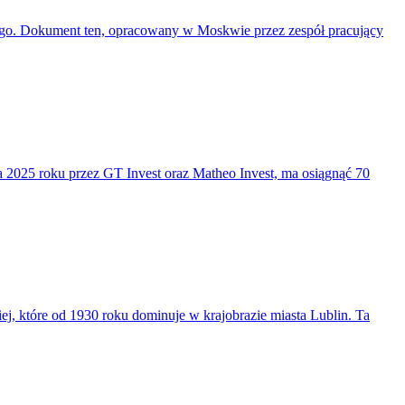
go. Dokument ten, opracowany w Moskwie przez zespół pracujący
 2025 roku przez GT Invest oraz Matheo Invest, ma osiągnąć 70
iej, które od 1930 roku dominuje w krajobrazie miasta Lublin. Ta