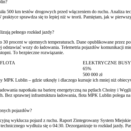
lin?
ła 500 km testów drogowych przed włączeniem do ruchu. Analiza techn
praktyce sprawdza się to lepiej niż w teorii. Pamiętam, jak w pierwsz
lizują pełnego rozkład jazdy?
a o 30 procent w ujemnych temperaturach. Dane opublikowane przez por
j odstawiać wozy do ładowania. Telemetria pojazdów komunikacji miej
topni. To bezpieczne rozwiązanie.
FLOTA
ELEKTRYCZNE BUSY
65%
500 000 zł
usy MPK Lublin – gdzie utknęły i dlaczego kursuje ich mniej niż obiec
adowania napotkała na barierę energetyczną na pętlach Choiny i Węg
. Bez sprawnej infrastruktura ładowania, flota MPK Lublin polega n
tępnych pojazdów?
trakcyjną wyklucza pojazd z ruchu. Raport Zintegrowany System Miejsk
 technicznego wydłuża się o 04:30. Dezorganizuje to rozkład jazdy. Pa