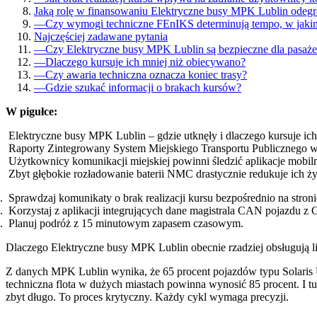
Jaką rolę w finansowaniu Elektryczne busy MPK Lublin odeg
—
Czy wymogi techniczne FEnIKS determinują tempo, w jakim
Najczęściej zadawane pytania
—
Czy Elektryczne busy MPK Lublin są bezpieczne dla pasaż
—
Dlaczego kursuje ich mniej niż obiecywano?
—
Czy awaria techniczna oznacza koniec trasy?
—
Gdzie szukać informacji o brakach kursów?
W pigułce:
Elektryczne busy MPK Lublin – gdzie utknęły i dlaczego kursuje ich 
Raporty Zintegrowany System Miejskiego Transportu Publicznego w 
Użytkownicy komunikacji miejskiej powinni śledzić aplikacje mobil
Zbyt głębokie rozładowanie baterii NMC drastycznie redukuje ich 
Sprawdzaj komunikaty o brak realizacji kursu bezpośrednio na stro
Korzystaj z aplikacji integrujących dane magistrala CAN pojazdu z 
Planuj podróż z 15 minutowym zapasem czasowym.
Dlaczego Elektryczne busy MPK Lublin obecnie rzadziej obsługują l
Z danych MPK Lublin wynika, że 65 procent pojazdów typu Solaris U
techniczna flota w dużych miastach powinna wynosić 85 procent. I 
zbyt długo. To proces krytyczny. Każdy cykl wymaga precyzji.