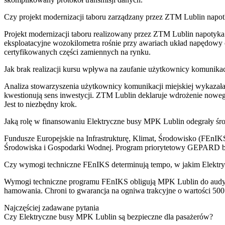
Czy projekt modernizacji taboru zarządzany przez ZTM Lublin napot
Projekt modernizacji taboru realizowany przez ZTM Lublin napotyka 
eksploatacyjne wozokilometra rośnie przy awariach układ napędowy 
certyfikowanych części zamiennych na rynku.
Jak brak realizacji kursu wpływa na zaufanie użytkownicy komunika
Analiza stowarzyszenia użytkownicy komunikacji miejskiej wykazała, ż
kwestionują sens inwestycji. ZTM Lublin deklaruje wdrożenie noweg
Jest to niezbędny krok.
Jaką rolę w finansowaniu Elektryczne busy MPK Lublin odegrały ś
Fundusze Europejskie na Infrastrukturę, Klimat, Środowisko (FEnI
Środowiska i Gospodarki Wodnej. Program priorytetowy GEPARD był 
Czy wymogi techniczne FEnIKS determinują tempo, w jakim Elektry
Wymogi techniczne programu FEnIKS obligują MPK Lublin do audytów,
hamowania. Chroni to gwarancja na ogniwa trakcyjne o wartości 500 0
Najczęściej zadawane pytania
Czy Elektryczne busy MPK Lublin są bezpieczne dla pasażerów?