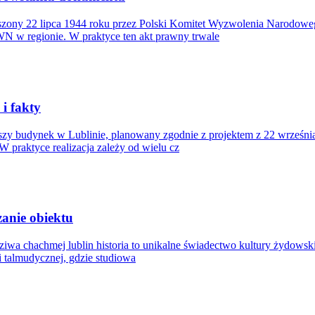
zony 22 lipca 1944 roku przez Polski Komitet Wyzwolenia Narodowe
N w regionie. W praktyce ten akt prawny trwale
i fakty
zy budynek w Lublinie, planowany zgodnie z projektem z 22 września
W praktyce realizacja zależy od wielu cz
zanie obiektu
sziwa chachmej lublin historia to unikalne świadectwo kultury żydowsk
i talmudycznej, gdzie studiowa