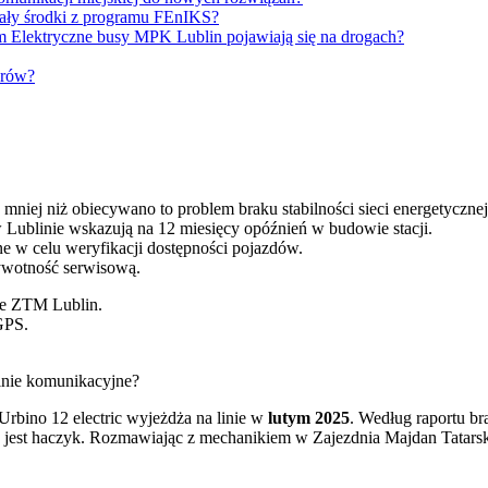
rały środki z programu FEnIKS?
 Elektryczne busy MPK Lublin pojawiają się na drogach?
erów?
mniej niż obiecywano to problem braku stabilności sieci energetycznej
Lublinie wskazują na 12 miesięcy opóźnień w budowie stacji.
ne w celu weryfikacji dostępności pojazdów.
żywotność serwisową.
nie ZTM Lublin.
GPS.
inie komunikacyjne?
rbino 12 electric wyjeżdża na linie w
lutym 2025
. Według raportu b
tu jest haczyk. Rozmawiając z mechanikiem w Zajezdnia Majdan Tatars