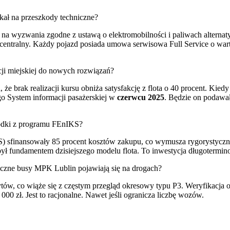
kał na przeszkody techniczne?
na wyzwania zgodne z ustawą o elektromobilności i paliwach alternat
centralny. Każdy pojazd posiada umowa serwisowa Full Service o wart
cji miejskiej do nowych rozwiązań?
e brak realizacji kursu obniża satysfakcję z flota o 40 procent. Kiedy
o System informacji pasażerskiej w
czerwcu 2025
. Będzie on podawał
rodki z programu FEnIKS?
KS) sfinansowały 85 procent kosztów zakupu, co wymusza rygorystycz
fundamentem dzisiejszego modelu flota. To inwestycja długotermino
czne busy MPK Lublin pojawiają się na drogach?
 co wiąże się z częstym przegląd okresowy typu P3. Weryfikacja obe
00 zł. Jest to racjonalne. Nawet jeśli ogranicza liczbę wozów.