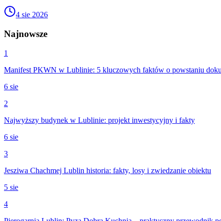
4 sie 2026
Najnowsze
1
Manifest PKWN w Lublinie: 5 kluczowych faktów o powstaniu dok
6 sie
2
Najwyższy budynek w Lublinie: projekt inwestycyjny i fakty
6 sie
3
Jesziwa Chachmej Lublin historia: fakty, losy i zwiedzanie obiektu
5 sie
4
Pierogarnia Lublin: Pyza Dobra Kuchnia – praktyczny przewodnik 