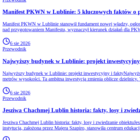
Manifest PKWN w Lublinie: 5 kluczowych faktów o
Manifest PKWN w Lublinie stanowił fundament nowej władzy, ogłos
nad przygotowaniem Manifestu, wyznaczył kierunek działań dla PKW
6 sie 2026
Przewodnik
Najwyższy budynek w Lublinie: projekt inwestycyjny 
Najwyższy budynek w Lublinie: projekt inwestycyjny i faktyNajwyżs
metrów wysokości. Ta ambitna inwestycja zmienia oblicze dzielnicy. 
6 sie 2026
Przewodnik
Jesziwa Chachmej Lublin historia: fakty, losy i zwied
Jesziwa Chachmej Lublin historia: fakty, losy i zwiedzanie obiektuJe
instytucja, założona przez Majera Szapiro, stanowiła centrum edukacj