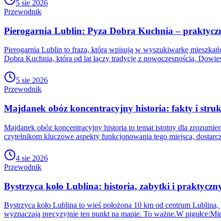
5 sie 2026
Przewodnik
Pierogarnia Lublin: Pyza Dobra Kuchnia – praktyc
Pierogarnia Lublin to fraza, którą wpisują w wyszukiwarkę mieszk
Dobra Kuchnia, która od lat łączy tradycję z nowoczesnością. Dowies
5 sie 2026
Przewodnik
Majdanek obóz koncentracyjny historia: fakty i stru
Majdanek obóz koncentracyjny historia to temat istotny dla zrozumie
czytelnikom kluczowe aspekty funkcjonowania tego miejsca, dostarcz
4 sie 2026
Przewodnik
Bystrzyca koło Lublina: historia, zabytki i praktycz
Bystrzyca koło Lublina to wieś położona 10 km od centrum Lublina,
wyznaczają precyzyjnie ten punkt na mapie. To ważne.W pigułce:Mie