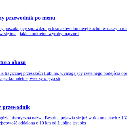
zny przewodnik po menu
ańcy poszukujący sprawdzonych smaków domowej kuchni w naszym mieś
z się tutaj, jakie konkretne wyroby mączne i
ktura obozu
nia tragicznej przeszłości Lublina, wymagający rzetelnego podejścia o
ając kompletnej wiedzy o jego str
ny przewodnik
 gdzie historyczna nazwa Bestritia pojawia się już w dokumentach z 
jscowość oddalona o 10 km od Lublina jest obs