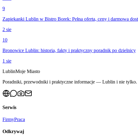
9
Zapiekanki Lublin w Bistro Borek: Pełna oferta, ceny i darmowa dos
2 sie
10
Bronowice Lublin: historia, fakty i praktyczny poradnik po dzielnicy
1 sie
Lublin
Moje Miasto
Poradniki, przewodniki i praktyczne informacje — Lublin i nie tylko. 
Serwis
Firmy
Praca
Odkrywaj