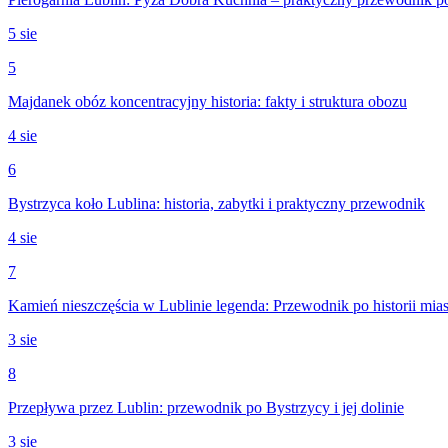
5 sie
5
Majdanek obóz koncentracyjny historia: fakty i struktura obozu
4 sie
6
Bystrzyca koło Lublina: historia, zabytki i praktyczny przewodnik
4 sie
7
Kamień nieszczęścia w Lublinie legenda: Przewodnik po historii mias
3 sie
8
Przepływa przez Lublin: przewodnik po Bystrzycy i jej dolinie
3 sie