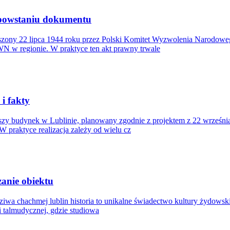
 powstaniu dokumentu
zony 22 lipca 1944 roku przez Polski Komitet Wyzwolenia Narodowe
N w regionie. W praktyce ten akt prawny trwale
i fakty
zy budynek w Lublinie, planowany zgodnie z projektem z 22 września
W praktyce realizacja zależy od wielu cz
zanie obiektu
sziwa chachmej lublin historia to unikalne świadectwo kultury żydowsk
i talmudycznej, gdzie studiowa