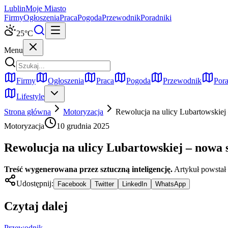
Lublin
Moje Miasto
Firmy
Ogłoszenia
Praca
Pogoda
Przewodnik
Poradniki
25
°C
Menu
Firmy
Ogłoszenia
Praca
Pogoda
Przewodnik
Pora
Lifestyle
Strona główna
Motoryzacja
Rewolucja na ulicy Lubartowskiej 
Motoryzacja
10 grudnia 2025
Rewolucja na ulicy Lubartowskiej – nowa s
Treść wygenerowana przez sztuczną inteligencję.
Artykuł powstał
Udostępnij:
Facebook
Twitter
LinkedIn
WhatsApp
Czytaj dalej
Przewodnik