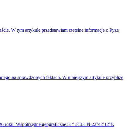
cie. W tym artykule przedstawiam rzetelne informacje o Pyza
partego na sprawdzonych faktach. W niniejszym artykule przybliżę
1326 roku. Współrzędne geograficzne 51°18′33″N 22°42′12″E