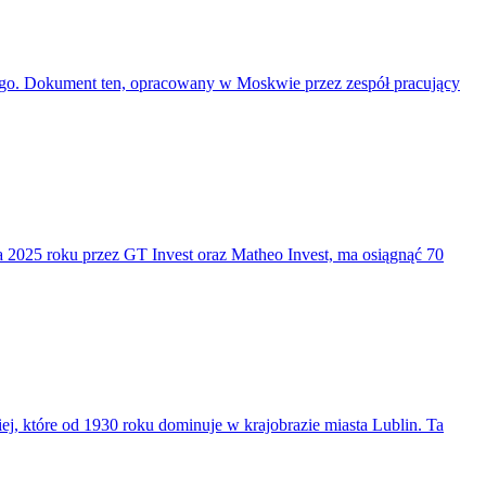
go. Dokument ten, opracowany w Moskwie przez zespół pracujący
 2025 roku przez GT Invest oraz Matheo Invest, ma osiągnąć 70
iej, które od 1930 roku dominuje w krajobrazie miasta Lublin. Ta