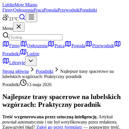
Lublin
Moje Miasto
Firmy
Ogłoszenia
Praca
Pogoda
Przewodnik
Poradniki
21
°C
Menu
Firmy
Ogłoszenia
Praca
Pogoda
Przewodnik
Poradniki
Ludzie
Lifestyle
Strona główna
Poradniki
Najlepsze trasy spacerowe na
lubelskich wzgórzach: Praktyczny poradnik
Poradniki
13 maja 2026
Najlepsze trasy spacerowe na lubelskich
wzgórzach: Praktyczny poradnik
Treść wygenerowana przez sztuczną inteligencję.
Artykuł
powstał automatycznie i nie był weryfikowany przez redaktora.
Zauważyłeś błąd?
Zgłoś go przez formularz
— poprawimy treść.