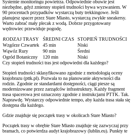
Systemie monitoringu powietrza. Odpowiednie obuwie jest
niezbędne, gdyż zmienny stopień trudności bywa wyzwaniem. W
90 procentach przypadków wystarczą buty trekkingowe. Jeśli
planujesz spacer przez Stare Miasto, wystarczą zwykłe sneakersy.
Warto zabrać mały plecak z wodą. Dobrze przygotowany
wędrowiec przewiduje pogodę.
RODZAJ TRASY
ŚREDNI CZAS
STOPIEŃ TRUDNOŚCI
Wzgórze Czwartek
45 min
Niski
Wąwóz Rury
90 min
Średni
Ogród Botaniczny
120 min
Niski
Czy stopień trudności tras jest odpowiedni dla każdego?
Stopień trudności sklasyfikowano zgodnie z metodologią oceny
krajobrazu (pttk.pl). Pozwala to na planowanie aktywności dla
rodzin. Zgodnie ze standardami dostępności, ciągi piesze są
modernizowane przez zarządców infrastruktury. Każdy fragment
trasa spacerowa jest oznaczony zgodnie z instrukcjami PTTK. Tak.
Naprawdę. Wystarczy odpowiednie tempo, aby każda trasa stała się
dostępna dla każdego.
Gdzie znajduje się początek trasy w okolicach Stare Miasto?
Początek trasy w obrębie Stare Miasto znajduje się zazwyczaj przy
bramach, co potwierdza audyt krajobrazowy (lublin.eu). Punkty te