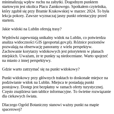
minimalizują wpływ ruchu na zabytki. Dogodnym punktem
startowym jest okolica Placu Zamkowego. Spotkałem czytelnika,
który zgubił się przy Bramie Krakowskiej w marzec 2024. To była
lekcja pokory. Zawsze wyznaczaj jasny punkt orientacyjny przed
startem.
Jakie widoki na Lublin oferują trasy?
Wędrówki zapewniają unikalny widok na Lublin, co potwierdza
analiza widoczności GIS (geoportal.gov.pl). Różnice poziomów
pozwalają na obserwację panoramy z wielu perspektyw.
Zachowanie korytarzy widokowych jest priorytetem w planach
miejskich. Uważam, że te punkty są niedoceniane. Warto spojrzeć
na miasto z innej perspektywy.
Gdzie warto zatrzymać się na punkt widokowy?
Punkt widokowy przy głównych traktach to doskonałe miejsce na
podziwianie widok na Lublin. Miejsca te posiadają punkt
postojowy. Dostęp jest bezpłatny w ramach oferty turystycznej.
Często znajdziesz tam tablice informacyjne. To świetne rozwiązanie
dla ciekawych świata.
Dlaczego Ogród Botaniczny stanowi ważny punkt na mapie
spacerowej?