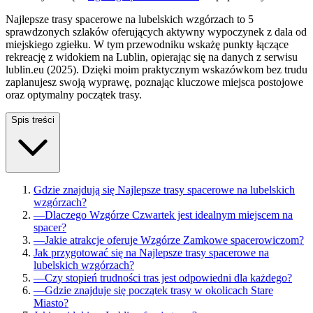
Najlepsze trasy spacerowe na lubelskich wzgórzach to 5
sprawdzonych szlaków oferujących aktywny wypoczynek z dala od
miejskiego zgiełku. W tym przewodniku wskażę punkty łączące
rekreację z widokiem na Lublin, opierając się na danych z serwisu
lublin.eu (2025). Dzięki moim praktycznym wskazówkom bez trudu
zaplanujesz swoją wyprawę, poznając kluczowe miejsca postojowe
oraz optymalny początek trasy.
Spis treści
Gdzie znajdują się Najlepsze trasy spacerowe na lubelskich
wzgórzach?
—
Dlaczego Wzgórze Czwartek jest idealnym miejscem na
spacer?
—
Jakie atrakcje oferuje Wzgórze Zamkowe spacerowiczom?
Jak przygotować się na Najlepsze trasy spacerowe na
lubelskich wzgórzach?
—
Czy stopień trudności tras jest odpowiedni dla każdego?
—
Gdzie znajduje się początek trasy w okolicach Stare
Miasto?