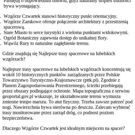
Pamiętaj o odpowiednim obuwiu, gdyż naturalny stopień trudności
bywa wymagający.
Wzgórze Czwartek stanowi historyczny punkt orientacyjny.
Wzgórze Zamkowe oferuje połączenie architektury z przestrzenią
spacerową.
Stare Miasto to serce turystyki z wieloma punktami widokowymi.
Ogród Botaniczny zapewnia dostęp do unikalnej flory.
Wąwóz Rury to naturalne zagłębienie terenu.
Gdzie znajdują się Najlepsze trasy spacerowe na lubelskich
wzgórzach?
Najlepsze trasy spacerowe na lubelskich wzgórzach koncentrują się
wokół 10 historycznych punktów zarządzanych przez Polskie
Towarzystwo Turystyczno-Krajoznawcze (pttk.pl). Zgodnie z
Planem Zagospodarowania Przestrzennego, ścieżki przebiegają
przez obszary podlegające ochronie. Mapa topograficzna z serwisu
geoportal.gov.pl wskazuje, że ukształtowanie terenu wymusza
zmienne tempo marszu. To atut fizyczny. Trzeba zawsze patrzeć pod
nogi. Nawierzchnia bywa nierówna po deszczu. Zalecam wybierać
trasy monitorowane przez zarząd dróg, co podnosi poziom
bezpieczeństwa.
Dlaczego Wzgórze Czwartek jest idealnym miejscem na spacer?