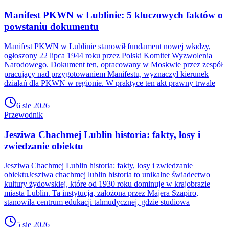
Manifest PKWN w Lublinie: 5 kluczowych faktów o
powstaniu dokumentu
Manifest PKWN w Lublinie stanowił fundament nowej władzy,
ogłoszony 22 lipca 1944 roku przez Polski Komitet Wyzwolenia
Narodowego. Dokument ten, opracowany w Moskwie przez zespół
pracujący nad przygotowaniem Manifestu, wyznaczył kierunek
działań dla PKWN w regionie. W praktyce ten akt prawny trwale
6 sie 2026
Przewodnik
Jesziwa Chachmej Lublin historia: fakty, losy i
zwiedzanie obiektu
Jesziwa Chachmej Lublin historia: fakty, losy i zwiedzanie
obiektuJesziwa chachmej lublin historia to unikalne świadectwo
kultury żydowskiej, które od 1930 roku dominuje w krajobrazie
miasta Lublin. Ta instytucja, założona przez Majera Szapiro,
stanowiła centrum edukacji talmudycznej, gdzie studiowa
5 sie 2026