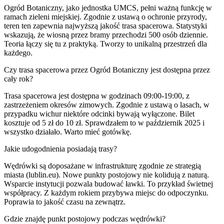
Ogród Botaniczny, jako jednostka UMCS, pełni ważną funkcję w
ramach zieleni miejskiej. Zgodnie z ustawą o ochronie przyrody,
teren ten zapewnia najwyższą jakość trasa spacerowa. Statystyki
wskazują, że wiosną przez bramy przechodzi 500 osób dziennie.
Teoria łączy się tu z praktyką. Tworzy to unikalną przestrzeń dla
każdego.
Czy trasa spacerowa przez Ogród Botaniczny jest dostępna przez
cały rok?
Trasa spacerowa jest dostępna w godzinach 09:00-19:00, z
zastrzeżeniem okresów zimowych. Zgodnie z ustawą o lasach, w
przypadku wichur niektóre odcinki bywają wyłączone. Bilet
kosztuje od 5 zł do 10 zł. Sprawdzałem to w październik 2025 i
wszystko działało. Warto mieć gotówkę.
Jakie udogodnienia posiadają trasy?
Wędrówki są doposażane w infrastrukturę zgodnie ze strategią
miasta (lublin.eu). Nowe punkty postojowy nie kolidują z naturą.
Wsparcie instytucji pozwala budować ławki. To przykład świetnej
współpracy. Z każdym rokiem przybywa miejsc do odpoczynku.
Poprawia to jakość czasu na zewnątrz.
Gdzie znajdę punkt postojowy podczas wędrówki?