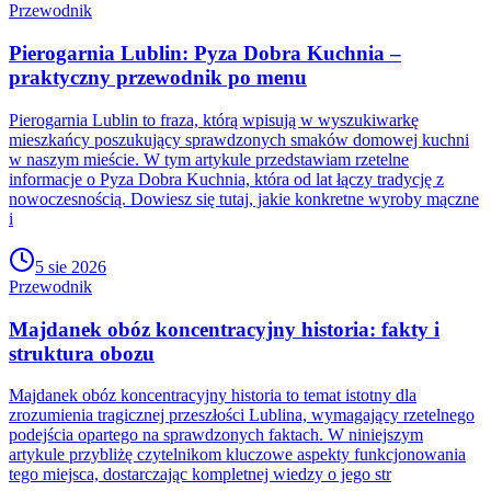
Przewodnik
Pierogarnia Lublin: Pyza Dobra Kuchnia –
praktyczny przewodnik po menu
Pierogarnia Lublin to fraza, którą wpisują w wyszukiwarkę
mieszkańcy poszukujący sprawdzonych smaków domowej kuchni
w naszym mieście. W tym artykule przedstawiam rzetelne
informacje o Pyza Dobra Kuchnia, która od lat łączy tradycję z
nowoczesnością. Dowiesz się tutaj, jakie konkretne wyroby mączne
i
5 sie 2026
Przewodnik
Majdanek obóz koncentracyjny historia: fakty i
struktura obozu
Majdanek obóz koncentracyjny historia to temat istotny dla
zrozumienia tragicznej przeszłości Lublina, wymagający rzetelnego
podejścia opartego na sprawdzonych faktach. W niniejszym
artykule przybliżę czytelnikom kluczowe aspekty funkcjonowania
tego miejsca, dostarczając kompletnej wiedzy o jego str