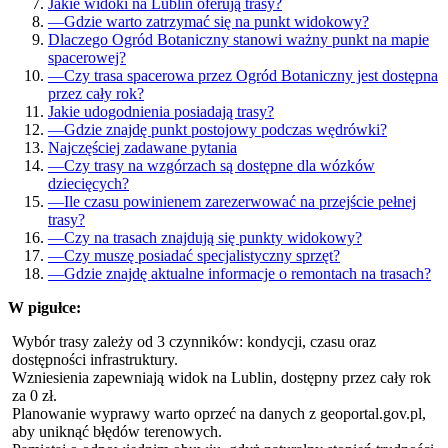
Jakie widoki na Lublin oferują trasy?
—
Gdzie warto zatrzymać się na punkt widokowy?
Dlaczego Ogród Botaniczny stanowi ważny punkt na mapie
spacerowej?
—
Czy trasa spacerowa przez Ogród Botaniczny jest dostępna
przez cały rok?
Jakie udogodnienia posiadają trasy?
—
Gdzie znajdę punkt postojowy podczas wędrówki?
Najczęściej zadawane pytania
—
Czy trasy na wzgórzach są dostępne dla wózków
dziecięcych?
—
Ile czasu powinienem zarezerwować na przejście pełnej
trasy?
—
Czy na trasach znajdują się punkty widokowy?
—
Czy muszę posiadać specjalistyczny sprzęt?
—
Gdzie znajdę aktualne informacje o remontach na trasach?
W pigułce:
Wybór trasy zależy od 3 czynników: kondycji, czasu oraz
dostępności infrastruktury.
Wzniesienia zapewniają widok na Lublin, dostępny przez cały rok
za 0 zł.
Planowanie wyprawy warto oprzeć na danych z geoportal.gov.pl,
aby uniknąć błędów terenowych.