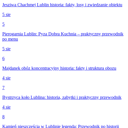
Jesziwa Chachmej Lublin historia: fakty, losy i zwiedzanie obiektu
5 sie
5
Pierogarnia Lublin: Pyza Dobra Kuchnia – praktyczny przewodnik
po menu
5 sie
6
Majdanek obóz koncentracyjny historia: fakty i struktura obozu
4 sie
7
Bystrzyca koło Lublina: historia, zabytki i praktyczny przewodnik
4 sie
8
Kamień nieszczęścia w Lublinie legenda: Przewodnik po historii