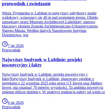
przewodnik i zwiedzanie
Wieża Trynitarska w Lublinie to najwyższy zabytkowy punkt
widokowy, wznoszący się 40 m nad poziomem terenu. Obiekt,
zarządzany przez Muzeum Archidiecezji Lubelskiej, stanowi
kluczowy element Zespołu Architektoniczno-Urbanistycznego
Starego Miasta. Według danych Narodowego Instytutu
Dziedzictwa, jest
7 sie 2026
Przewodnik
Najwyższy budynek w Lublinie: projekt
inwestycyjny i fakty
Najwyższy budynek w Lublinie: projekt inwestycyjny i
faktyNajwyższy budynek w Lublinie, planowany zgodnie z
projektem z 22 września 2025 roku przez GT Invest oraz Matheo
Invest, ma osiągnąć 70 metrów wysokości. Ta ambitna inwestycja
zmienia oblicze dzielnicy. W praktyce realizacja zależy od wielu cz
6 sie 2026
Przewodnik