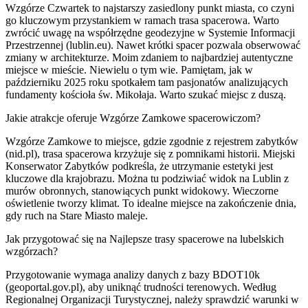
Wzgórze Czwartek to najstarszy zasiedlony punkt miasta, co czyni
go kluczowym przystankiem w ramach trasa spacerowa. Warto
zwrócić uwagę na współrzędne geodezyjne w Systemie Informacji
Przestrzennej (lublin.eu). Nawet krótki spacer pozwala obserwować
zmiany w architekturze. Moim zdaniem to najbardziej autentyczne
miejsce w mieście. Niewielu o tym wie. Pamiętam, jak w
październiku 2025 roku spotkałem tam pasjonatów analizujących
fundamenty kościoła św. Mikołaja. Warto szukać miejsc z duszą.
Jakie atrakcje oferuje Wzgórze Zamkowe spacerowiczom?
Wzgórze Zamkowe to miejsce, gdzie zgodnie z rejestrem zabytków
(nid.pl), trasa spacerowa krzyżuje się z pomnikami historii. Miejski
Konserwator Zabytków podkreśla, że utrzymanie estetyki jest
kluczowe dla krajobrazu. Można tu podziwiać widok na Lublin z
murów obronnych, stanowiących punkt widokowy. Wieczorne
oświetlenie tworzy klimat. To idealne miejsce na zakończenie dnia,
gdy ruch na Stare Miasto maleje.
Jak przygotować się na Najlepsze trasy spacerowe na lubelskich
wzgórzach?
Przygotowanie wymaga analizy danych z bazy BDOT10k
(geoportal.gov.pl), aby uniknąć trudności terenowych. Według
Regionalnej Organizacji Turystycznej, należy sprawdzić warunki w