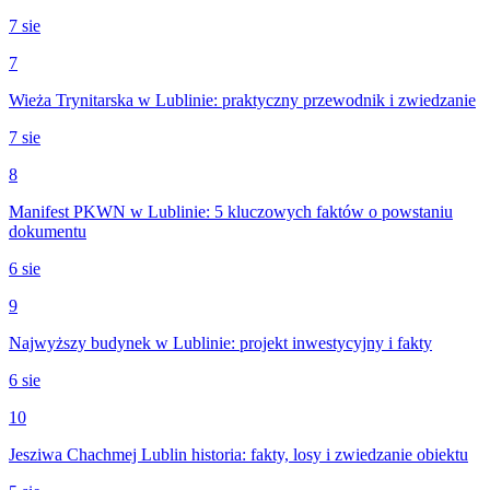
7 sie
7
Wieża Trynitarska w Lublinie: praktyczny przewodnik i zwiedzanie
7 sie
8
Manifest PKWN w Lublinie: 5 kluczowych faktów o powstaniu
dokumentu
6 sie
9
Najwyższy budynek w Lublinie: projekt inwestycyjny i fakty
6 sie
10
Jesziwa Chachmej Lublin historia: fakty, losy i zwiedzanie obiektu