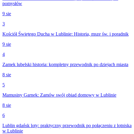
pomysłów
9 sie
3
Kościół Świętego Ducha w Lublinie: Historia, msze św. i poradnik
9 sie
4
Zamek lubelski historia: kompletny przewodnik po dziejach miasta
8 sie
5
Mamusiny Garnek: Zamów swój obiad domowy w Lublinie
8 sie
6
Lublin gdańsk loty: praktyczny przewodnik po połączeniu z lotniska
w Lublinie