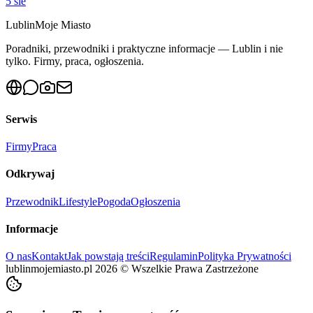
5 sie
Lublin
Moje Miasto
Poradniki, przewodniki i praktyczne informacje — Lublin i nie
tylko. Firmy, praca, ogłoszenia.
Serwis
Firmy
Praca
Odkrywaj
Przewodnik
Lifestyle
Pogoda
Ogłoszenia
Informacje
O nas
Kontakt
Jak powstają treści
Regulamin
Polityka Prywatności
lublinmojemiasto.pl
2026
©
Wszelkie Prawa Zastrzeżone