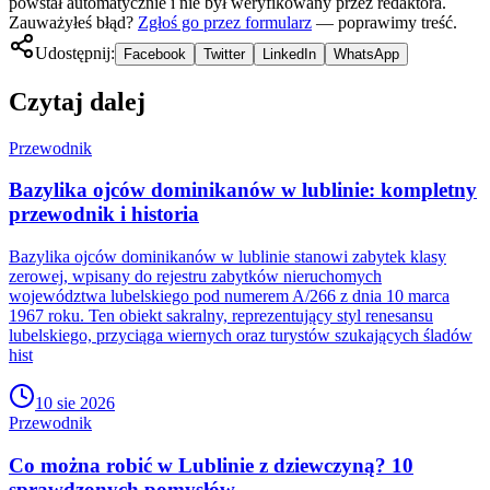
powstał automatycznie i nie był weryfikowany przez redaktora.
Zauważyłeś błąd?
Zgłoś go przez formularz
— poprawimy treść.
Udostępnij:
Facebook
Twitter
LinkedIn
WhatsApp
Czytaj dalej
Przewodnik
Bazylika ojców dominikanów w lublinie: kompletny
przewodnik i historia
Bazylika ojców dominikanów w lublinie stanowi zabytek klasy
zerowej, wpisany do rejestru zabytków nieruchomych
województwa lubelskiego pod numerem A/266 z dnia 10 marca
1967 roku. Ten obiekt sakralny, reprezentujący styl renesansu
lubelskiego, przyciąga wiernych oraz turystów szukających śladów
hist
10 sie 2026
Przewodnik
Co można robić w Lublinie z dziewczyną? 10
sprawdzonych pomysłów