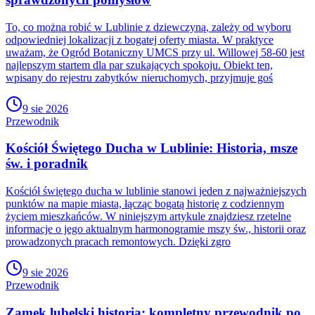
To, co można robić w Lublinie z dziewczyną, zależy od wyboru
odpowiedniej lokalizacji z bogatej oferty miasta. W praktyce
uważam, że Ogród Botaniczny UMCS przy ul. Willowej 58-60 jest
najlepszym startem dla par szukających spokoju. Obiekt ten,
wpisany do rejestru zabytków nieruchomych, przyjmuje goś
9 sie 2026
Przewodnik
Kościół Świętego Ducha w Lublinie: Historia, msze
św. i poradnik
Kościół świętego ducha w lublinie stanowi jeden z najważniejszych
punktów na mapie miasta, łącząc bogatą historię z codziennym
życiem mieszkańców. W niniejszym artykule znajdziesz rzetelne
informacje o jego aktualnym harmonogramie mszy św., historii oraz
prowadzonych pracach remontowych. Dzięki zgro
9 sie 2026
Przewodnik
Zamek lubelski historia: kompletny przewodnik po