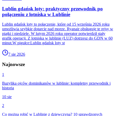
Lublin gdańsk loty: praktyczny przewodnik po
połączeniu z lotniska w Lublinie
Lublin gdańsk loty to połączenie, które od 15 września 2026 roku
umożliwia szybkie dotarcie nad morze. Ryanair obsługuje te rejsy w
piątki i niedziele. W lutym 2026 roku operator potwierdził stały
grafik operacji. Z lotniska w lublinie (LUZ) dotrzesz do GDN w 60
minut.W pigułce:Lublin gdańsk loty st
7 sie 2026
Najnowsze
1
Bazylika ojców dominikanów w lublinie: kompletny przewodnik i
historia
10 sie
2
Co można robić w Lublinie z dziewczyną? 10 sprawdzonych