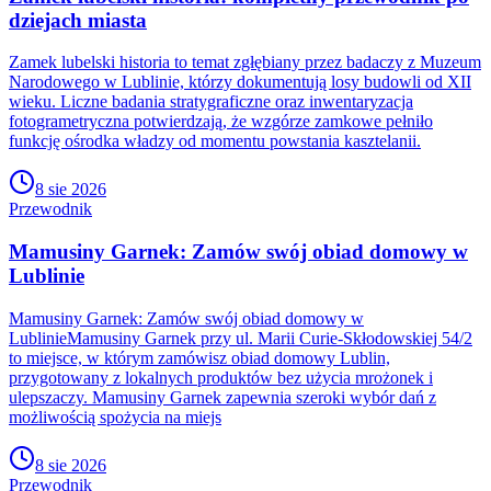
dziejach miasta
Zamek lubelski historia to temat zgłębiany przez badaczy z Muzeum
Narodowego w Lublinie, którzy dokumentują losy budowli od XII
wieku. Liczne badania stratygraficzne oraz inwentaryzacja
fotogrametryczna potwierdzają, że wzgórze zamkowe pełniło
funkcję ośrodka władzy od momentu powstania kasztelanii.
8 sie 2026
Przewodnik
Mamusiny Garnek: Zamów swój obiad domowy w
Lublinie
Mamusiny Garnek: Zamów swój obiad domowy w
LublinieMamusiny Garnek przy ul. Marii Curie-Skłodowskiej 54/2
to miejsce, w którym zamówisz obiad domowy Lublin,
przygotowany z lokalnych produktów bez użycia mrożonek i
ulepszaczy. Mamusiny Garnek zapewnia szeroki wybór dań z
możliwością spożycia na miejs
8 sie 2026
Przewodnik