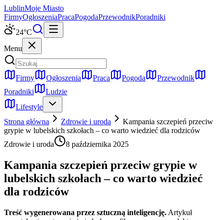
Lublin
Moje Miasto
Firmy
Ogłoszenia
Praca
Pogoda
Przewodnik
Poradniki
24
°C
Menu
Firmy
Ogłoszenia
Praca
Pogoda
Przewodnik
Poradniki
Ludzie
Lifestyle
Strona główna
Zdrowie i uroda
Kampania szczepień przeciw
grypie w lubelskich szkołach – co warto wiedzieć dla rodziców
Zdrowie i uroda
8 października 2025
Kampania szczepień przeciw grypie w
lubelskich szkołach – co warto wiedzieć
dla rodziców
Treść wygenerowana przez sztuczną inteligencję.
Artykuł