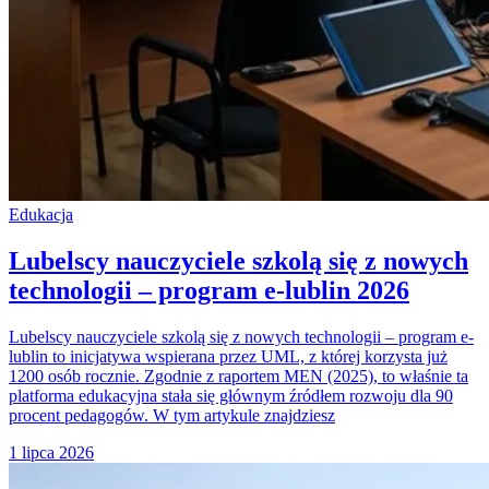
Edukacja
Lubelscy nauczyciele szkolą się z nowych
technologii – program e-lublin 2026
Lubelscy nauczyciele szkolą się z nowych technologii – program e-
lublin to inicjatywa wspierana przez UML, z której korzysta już
1200 osób rocznie. Zgodnie z raportem MEN (2025), to właśnie ta
platforma edukacyjna stała się głównym źródłem rozwoju dla 90
procent pedagogów. W tym artykule znajdziesz
1 lipca 2026