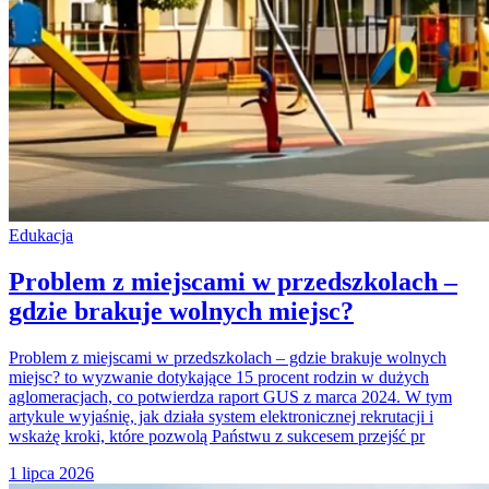
Edukacja
Problem z miejscami w przedszkolach –
gdzie brakuje wolnych miejsc?
Problem z miejscami w przedszkolach – gdzie brakuje wolnych
miejsc? to wyzwanie dotykające 15 procent rodzin w dużych
aglomeracjach, co potwierdza raport GUS z marca 2024. W tym
artykule wyjaśnię, jak działa system elektronicznej rekrutacji i
wskażę kroki, które pozwolą Państwu z sukcesem przejść pr
1 lipca 2026