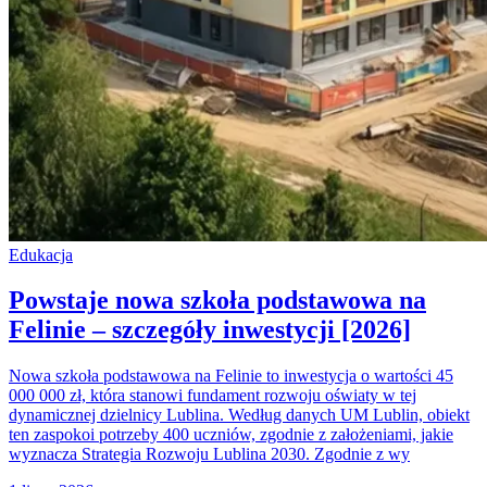
Edukacja
Powstaje nowa szkoła podstawowa na
Felinie – szczegóły inwestycji [2026]
Nowa szkoła podstawowa na Felinie to inwestycja o wartości 45
000 000 zł, która stanowi fundament rozwoju oświaty w tej
dynamicznej dzielnicy Lublina. Według danych UM Lublin, obiekt
ten zaspokoi potrzeby 400 uczniów, zgodnie z założeniami, jakie
wyznacza Strategia Rozwoju Lublina 2030. Zgodnie z wy