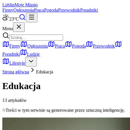
Lublin
Moje Miasto
Firmy
Ogłoszenia
Praca
Pogoda
Przewodnik
Poradniki
23
°C
Menu
Firmy
Ogłoszenia
Praca
Pogoda
Przewodnik
Poradniki
Ludzie
Lifestyle
Strona główna
Edukacja
Edukacja
13
artykułów
Treści w tym serwisie są generowane przez sztuczną inteligencję.