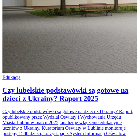
Edukacja
Czy lubelskie podstawówki są gotowe na
dzieci z Ukrainy? Raport 2025
Czy lubelskie podstawówki są gotowe na dzieci z Ukrainy? Raport,
opublikowany przez Wydział Oświaty i Wychowania Urzędu
Miasta Lublin w marcu 2025, analizuje włączenie edukacyjne
uczniów z Ukrainy. Kuratorium Oświaty w Lublinie monitoruje
postępy 1500 dzieci, korzystając z System Informacji Oświatow