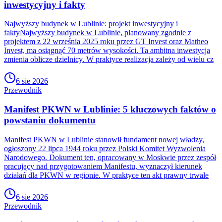
inwestycyjny i fakty
Najwyższy budynek w Lublinie: projekt inwestycyjny i
faktyNajwyższy budynek w Lublinie, planowany zgodnie z
projektem z 22 września 2025 roku przez GT Invest oraz Matheo
Invest, ma osiągnąć 70 metrów wysokości. Ta ambitna inwestycja
zmienia oblicze dzielnicy. W praktyce realizacja zależy od wielu cz
6 sie 2026
Przewodnik
Manifest PKWN w Lublinie: 5 kluczowych faktów o
powstaniu dokumentu
Manifest PKWN w Lublinie stanowił fundament nowej władzy,
ogłoszony 22 lipca 1944 roku przez Polski Komitet Wyzwolenia
Narodowego. Dokument ten, opracowany w Moskwie przez zespół
pracujący nad przygotowaniem Manifestu, wyznaczył kierunek
działań dla PKWN w regionie. W praktyce ten akt prawny trwale
6 sie 2026
Przewodnik