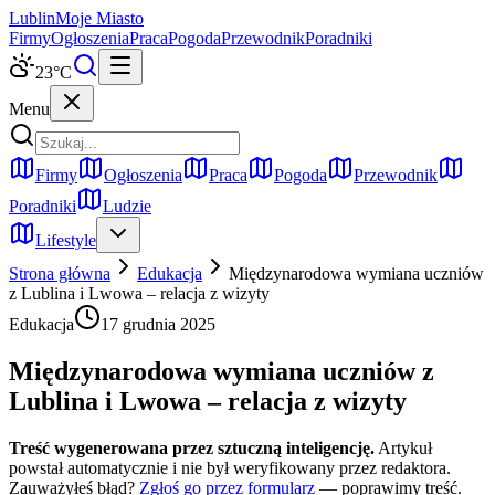
Lublin
Moje Miasto
Firmy
Ogłoszenia
Praca
Pogoda
Przewodnik
Poradniki
23
°C
Menu
Firmy
Ogłoszenia
Praca
Pogoda
Przewodnik
Poradniki
Ludzie
Lifestyle
Strona główna
Edukacja
Międzynarodowa wymiana uczniów
z Lublina i Lwowa – relacja z wizyty
Edukacja
17 grudnia 2025
Międzynarodowa wymiana uczniów z
Lublina i Lwowa – relacja z wizyty
Treść wygenerowana przez sztuczną inteligencję.
Artykuł
powstał automatycznie i nie był weryfikowany przez redaktora.
Zauważyłeś błąd?
Zgłoś go przez formularz
— poprawimy treść.