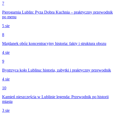
7
Pierogarnia Lublin: Pyza Dobra Kuchnia – praktyczny przewodnik
po menu
5 sie
8
Majdanek obóz koncentracyjny historia: fakty i struktura obozu
4 sie
9
Bystrzyca koło Lublina: historia, zabytki i praktyczny przewodnik
4 sie
10
Kamień nieszczęścia w Lublinie legenda: Przewodnik po historii
miasta
3 sie