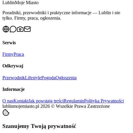
Lublin
Moje Miasto
Poradniki, przewodniki i praktyczne informacje — Lublin i nie
tylko. Firmy, praca, ogłoszenia.
Serwis
Firmy
Praca
Odkrywaj
Przewodnik
Lifestyle
Pogoda
Ogłoszenia
Informacje
O nas
Kontakt
Jak powstają treści
Regulamin
Polityka Prywatności
lublinmojemiasto.pl
2026
©
Wszelkie Prawa Zastrzeżone
Szanujemy Twoją prywatność