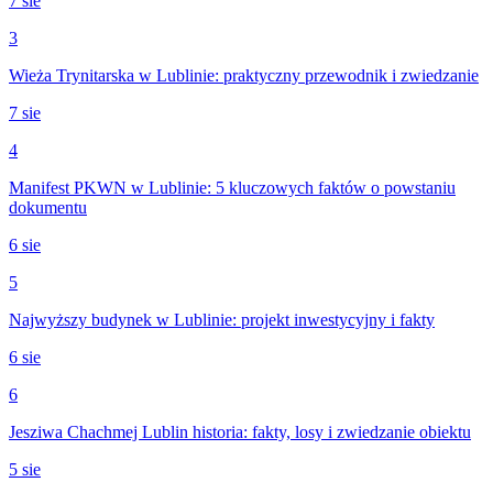
7 sie
3
Wieża Trynitarska w Lublinie: praktyczny przewodnik i zwiedzanie
7 sie
4
Manifest PKWN w Lublinie: 5 kluczowych faktów o powstaniu
dokumentu
6 sie
5
Najwyższy budynek w Lublinie: projekt inwestycyjny i fakty
6 sie
6
Jesziwa Chachmej Lublin historia: fakty, losy i zwiedzanie obiektu
5 sie