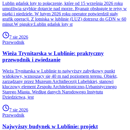
Lublin gdańsk loty to połączenie, które od 15 września 2026 roku
umożliwia szybkie dotarcie nad morze. Ryanair obsługuje te rejsy w
piątki i niedziele. W lutym 2026 roku operator potwierdził stały
grafik operacji. Z lotniska w lublinie (LUZ) dotrzesz do GDN w 60
minut.W pigułce:Lublin gdańsk loty st
7 sie 2026
Przewodnik
Wieża Trynitarska w Lublinie: praktyczny
przewodnik i zwiedzanie
Wieża Trynitarska w Lublinie to najwyższy zabytkowy punkt
widokowy, wznoszący się 40 m nad poziomem terenu. Obiekt,
zarządzany przez Muzeum Archidiecezji Lubelskiej, stanowi
kluczowy element Zespołu Architektoniczno-Urbanistycznego
Starego Miasta. Według danych Narodowego Instytutu
Dziedzictwa, jest
7 sie 2026
Przewodnik
Najwyższy budynek w Lublinie: projekt