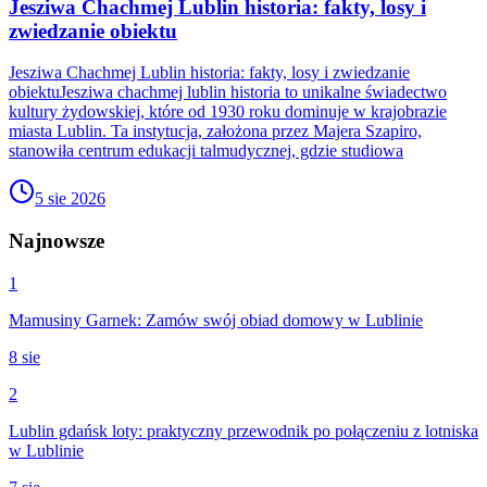
Jesziwa Chachmej Lublin historia: fakty, losy i
zwiedzanie obiektu
Jesziwa Chachmej Lublin historia: fakty, losy i zwiedzanie
obiektuJesziwa chachmej lublin historia to unikalne świadectwo
kultury żydowskiej, które od 1930 roku dominuje w krajobrazie
miasta Lublin. Ta instytucja, założona przez Majera Szapiro,
stanowiła centrum edukacji talmudycznej, gdzie studiowa
5 sie 2026
Najnowsze
1
Mamusiny Garnek: Zamów swój obiad domowy w Lublinie
8 sie
2
Lublin gdańsk loty: praktyczny przewodnik po połączeniu z lotniska
w Lublinie