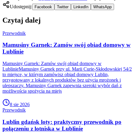
Udostępnij:
Facebook
Twitter
LinkedIn
WhatsApp
Czytaj dalej
Przewodnik
Mamusiny Garnek: Zamów swój obiad domowy w
Lublinie
Mamusiny Garnek: Zamów swój obiad domowy w
LublinieMamusiny Garnek przy ul. Marii Curie-Skłodowskiej 54/2
to miejsce, w którym zamówisz obiad domowy Lublin,
przygotowany z lokalnych produktów bez użycia mrożonek i
ulepszaczy. Mamusiny Garnek zapewnia szeroki wybór dań z
możliwością spożycia na miejs
8 sie 2026
Przewodnik
Lublin gdańsk loty: praktyczny przewodnik po
połączeniu z lotniska w Lublinie