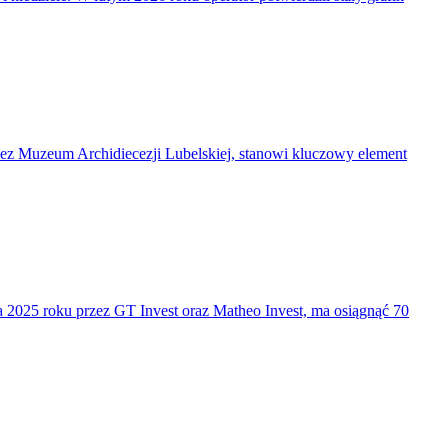
ez Muzeum Archidiecezji Lubelskiej, stanowi kluczowy element
 2025 roku przez GT Invest oraz Matheo Invest, ma osiągnąć 70