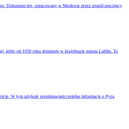
go. Dokument ten, opracowany w Moskwie przez zespół pracujący
iej, które od 1930 roku dominuje w krajobrazie miasta Lublin. Ta
cie. W tym artykule przedstawiam rzetelne informacje o Pyza