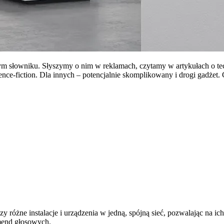
zym słowniku. Słyszymy o nim w reklamach, czytamy w artykułach o te
ence-fiction. Dla innych – potencjalnie skomplikowany i drogi gadżet. 
y różne instalacje i urządzenia w jedną, spójną sieć, pozwalając na i
omend głosowych.