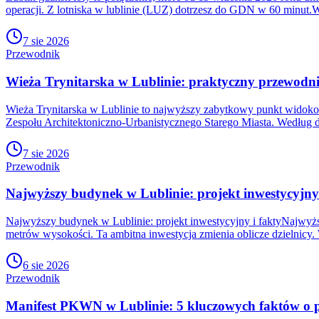
operacji. Z lotniska w lublinie (LUZ) dotrzesz do GDN w 60 minut.W
7 sie 2026
Przewodnik
Wieża Trynitarska w Lublinie: praktyczny przewodni
Wieża Trynitarska w Lublinie to najwyższy zabytkowy punkt widoko
Zespołu Architektoniczno-Urbanistycznego Starego Miasta. Według 
7 sie 2026
Przewodnik
Najwyższy budynek w Lublinie: projekt inwestycyjny 
Najwyższy budynek w Lublinie: projekt inwestycyjny i faktyNajwyżs
metrów wysokości. Ta ambitna inwestycja zmienia oblicze dzielnicy. 
6 sie 2026
Przewodnik
Manifest PKWN w Lublinie: 5 kluczowych faktów o