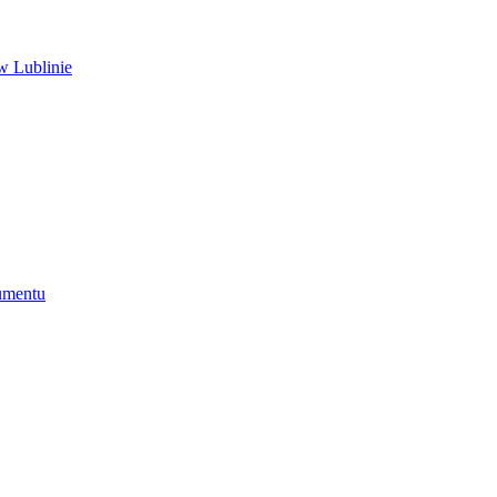
w Lublinie
umentu