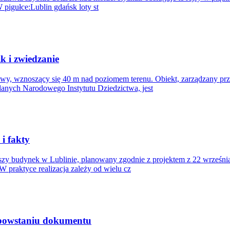
 pigułce:Lublin gdańsk loty st
k i zwiedzanie
wy, wznoszący się 40 m nad poziomem terenu. Obiekt, zarządzany prz
danych Narodowego Instytutu Dziedzictwa, jest
i fakty
zy budynek w Lublinie, planowany zgodnie z projektem z 22 września
W praktyce realizacja zależy od wielu cz
 powstaniu dokumentu