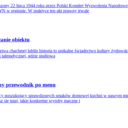
zony 22 lipca 1944 roku przez Polski Komitet Wyzwolenia Narodowe
N w regionie. W praktyce ten akt prawny trwale
zanie obiektu
sziwa chachmej lublin historia to unikalne świadectwo kultury żydowsk
i talmudycznej, gdzie studiowa
zny przewodnik po menu
ańcy poszukujący sprawdzonych smaków domowej kuchni w naszym mieś
z się tutaj, jakie konkretne wyroby mączne i