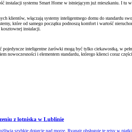
ość instalacji systemu Smart Home w istniejącym już mieszkaniu. I tu 
ych klientów, włączają systemy inteligentnego domu do standardu swo
stemy, które od samego początku podnoszą komfort i wartość nierucho
kosztownej instalacji.
hoć pojedyncze inteligentne żarówki mogą być tylko ciekawostką, w pe
em nowoczesności i elementem standardu, którego klienci coraz części
eniu z lotniska w Lublinie
liwia szybkie dotarcie nad morze. Ryanair obsługuje te rejsy w piątki 