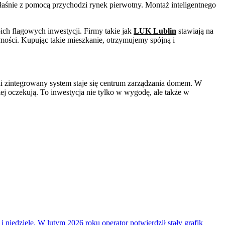
właśnie z pomocą przychodzi rynek pierwotny. Montaż inteligentnego
ich flagowych inwestycji. Firmy takie jak
LUK Lublin
stawiają na
mości. Kupując takie mieszkanie, otrzymujemy spójną i
łni zintegrowany system staje się centrum zarządzania domem. W
ej oczekują. To inwestycja nie tylko w wygodę, ale także w
i niedziele. W lutym 2026 roku operator potwierdził stały grafik