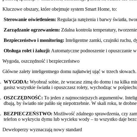
Kluczowe obszary, które obejmuje system Smart Home, to:
Sterowanie oświetleniem:
Regulacja natężenia i barwy światła, two
Zarządzanie ogrzewaniem:
Zdalna kontrola temperatury, tworzeni
Bezpieczeństwo i monitoring:
Inteligentne zamki, czujniki ruchu, 
Obsługa rolet i żaluzji:
Automatyczne podnoszenie i opuszczanie w z
Wygoda, oszczędność i bezpieczeństwo
Główne zalety inteligentnego domu najłatwiej ująć w trzech słowach.
WYGODA:
Wyobraź sobie, że wracasz zimą do domu i na kilka min
gasisz wszystkie światła i opuszczasz rolety, wychodząc w pośpiechu
OSZCZĘDNOŚĆ:
To jeden z najmocniejszych argumentów. Inteli
dbają, by światło nie paliło się niepotrzebnie. W skali roku, te dro
BEZPIECZEŃSTWO:
Możliwość zdalnego sprawdzenia, czy zam
telefon o wykryciu dymu lub wycieku wody – to wszystko daje bezc
Deweloperzy wyznaczają nowy standard