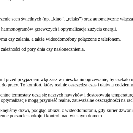
rzenie scen świetlnych (np. „kino”, „relaks”) oraz automatyczne włącz
e harmonogramów grzewczych i optymalizacja zużycia energii.
dymu czy zalania, a także wideodomofony połączone z telefonem.
ależności od pory dnia czy nasłonecznienia.
ut przed przyjazdem włączasz w mieszkaniu ogrzewanie, by czekało na
 do pracy. To komfort, który realnie oszczędza czas i ułatwia codzien
gentne termostaty uczą się naszych nawyków i dostosowują temperatur
bne optymalizacje mogą przynieść realne, zauważalne oszczędności na ra
knęliśmy drzwi, podgląd obrazu z wideodomofonu, gdy kurier dzwoni
enne poczucie spokoju i kontroli nad własnym domem.