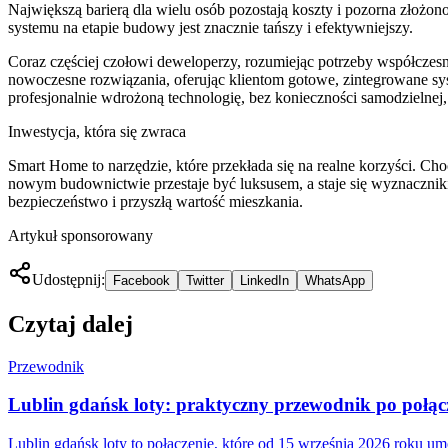
Największą barierą dla wielu osób pozostają koszty i pozorna złożon
systemu na etapie budowy jest znacznie tańszy i efektywniejszy.
Coraz częściej czołowi deweloperzy, rozumiejąc potrzeby współczesn
nowoczesne rozwiązania, oferując klientom gotowe, zintegrowane sy
profesjonalnie wdrożoną technologię, bez konieczności samodzielnej, 
Inwestycja, która się zwraca
Smart Home to narzędzie, które przekłada się na realne korzyści. C
nowym budownictwie przestaje być luksusem, a staje się wyznaczniki
bezpieczeństwo i przyszłą wartość mieszkania.
Artykuł sponsorowany
Udostępnij:
Facebook
Twitter
LinkedIn
WhatsApp
Czytaj dalej
Przewodnik
Lublin gdańsk loty: praktyczny przewodnik po połącz
Lublin gdańsk loty to połączenie, które od 15 września 2026 roku umoż