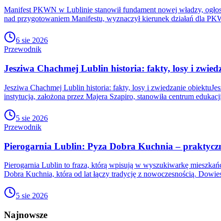
Manifest PKWN w Lublinie stanowił fundament nowej władzy, ogłos
nad przygotowaniem Manifestu, wyznaczył kierunek działań dla PKW
6 sie 2026
Przewodnik
Jesziwa Chachmej Lublin historia: fakty, losy i zwied
Jesziwa Chachmej Lublin historia: fakty, losy i zwiedzanie obiektuJe
instytucja, założona przez Majera Szapiro, stanowiła centrum edukacj
5 sie 2026
Przewodnik
Pierogarnia Lublin: Pyza Dobra Kuchnia – praktyc
Pierogarnia Lublin to fraza, którą wpisują w wyszukiwarkę mieszk
Dobra Kuchnia, która od lat łączy tradycję z nowoczesnością. Dowies
5 sie 2026
Najnowsze