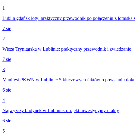
1
Lublin gdańsk loty: praktyczny przewodnik po połączeniu z lotniska 
7 sie
2
Wieża Trynitarska w Lublinie: praktyczny przewodnik i zwiedzanie
7 sie
3
Manifest PKWN w Lublinie: 5 kluczowych faktów o powstaniu dok
6 sie
4
Najwyższy budynek w Lublinie: projekt inwestycyjny i fakty
6 sie
5