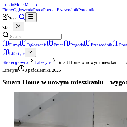
Lublin
Moje Miasto
Firmy
Ogłoszenia
Praca
Pogoda
Przewodnik
Poradniki
20
°C
Menu
Firmy
Ogłoszenia
Praca
Pogoda
Przewodnik
Pora
Lifestyle
Strona główna
Lifestyle
Smart Home w nowym mieszkaniu – w
Lifestyle
3 października 2025
Smart Home w nowym mieszkaniu – wygod