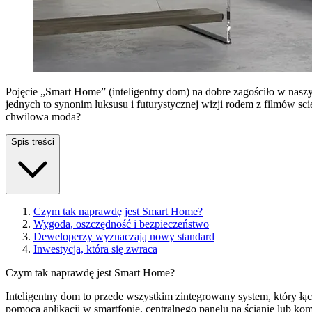
Pojęcie „Smart Home” (inteligentny dom) na dobre zagościło w nas
jednych to synonim luksusu i futurystycznej wizji rodem z filmów sci
chwilowa moda?
Spis treści
Czym tak naprawdę jest Smart Home?
Wygoda, oszczędność i bezpieczeństwo
Deweloperzy wyznaczają nowy standard
Inwestycja, która się zwraca
Czym tak naprawdę jest Smart Home?
Inteligentny dom to przede wszystkim zintegrowany system, który łącz
pomocą aplikacji w smartfonie, centralnego panelu na ścianie lub k